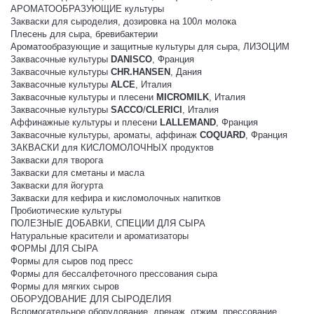
АРОМАТООБРАЗУЮЩИЕ культуры
Закваски для сыроделия, дозировка на 100л молока
Плесень для сыра, бревибактерии
Ароматообразующие и защитные культуры для сыра, ЛИЗОЦИМ
Заквасочные культуры
DANISCO
, Франция
Заквасочные культуры
CHR.HANSEN
, Дания
Заквасочные культуры
ALCE
, Италия
Заквасочные культуры и плесени
MICROMILK
, Италия
Заквасочные культуры
SACCO
/
CLERICI
, Италия
Аффинажные культуры и плесени
LALLEMAND
, Франция
Заквасочные культуры, ароматы, аффинаж
COQUARD
, Франция
ЗАКВАСКИ для КИСЛОМОЛОЧНЫХ продуктов
Закваски для творога
Закваски для сметаны и масла
Закваски для йогурта
Закваски для кефира и кисломолочных напитков
Пробиотические культуры
ПОЛЕЗНЫЕ ДОБАВКИ, СПЕЦИИ ДЛЯ СЫРА
Натуральные красители и ароматизаторы
ФОРМЫ ДЛЯ СЫРА
Формы для сыров под пресс
Формы для бессалфеточного прессования сыра
Формы для мягких сыров
ОБОРУДОВАНИЕ ДЛЯ СЫРОДЕЛИЯ
Вспомогательное оборудование, дренаж, отжим, прессование