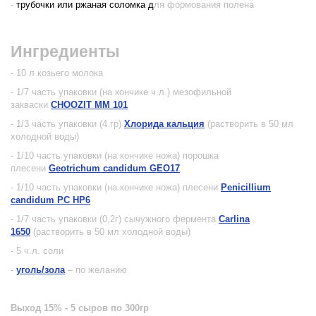
-
трубочки или ржаная соломка д
ля формования полена
Ингредиенты
- 10 л козьего молока
- 1/7 часть упаковки (на кончике ч.л.) мезофильной
закваски
CHOOZIT MM 101
- 1/3 часть упаковки (4 гр)
Хлорида кальция
(растворить в 50 мл
холодной воды)
- 1/10 часть упаковки (на кончике ножа) порошка
плесени
Geotrichum candidum GEO17
- 1/10 часть упаковки (на кончике ножа) плесени
Penicillium
candidum PC HP6
- 1/7 часть упаковки (0,2г) сычужного фермента
Carlina
1650
(растворить в 50 мл холодной воды)
- 5 ч.л. соли
-
уголь/зола
– по желанию
Выход
15%
- 5 сыров по 300гр