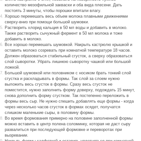
количество мезофильной закваски и оба вида плесени. Дать
постоять 3 минуты, чтобы порошки впитали влагу.
Хорошо перемешать весь объем молока плавными движениями
сверху-вниз при помощи большой шумовки.
Растворить хлорид кальция в 50 мл воды и добавить в молоко.
Также растворить сычужный фермент в 50 мл молока и тоже
добавить в молоко.
Все хорошо перемешать шумовкой. Накрыть кастрюлю крышкой и
оставить молоко созревать при комнатной температуре 18 часов.
Должен образоваться стабильный сгусток, а сверху образоваться
слой сыворотки. Убрать лишнюю сыворотку чашкой или большой
ложкой.
Большой шумовкой или половником с носиком брать тонкий слой
сгустка и раскладывать в формы. Так слой за слоем нужно
выложить весь сгусток в формы. Сразу весь сгусток не
поместится, нужно заполнить форму доверху, подождать 15 минут,
снова дополнить форму сгустком. Так постепенно переложить в
формы весь сыр. Не нужно спешить добавлять еще формы - когда
через несколько часов сгусток в формах осядет, получатся
слишком маленькие сыры, в половину формы.
Во время формования примерно на половине заполненной формы
можно вставить в центр полена соломинку, которая не даст сыру
развалиться при последующей формовке и переворотах при
вызревании.
Накрыть формы салфеткой и оставить уплотняться при комнатной