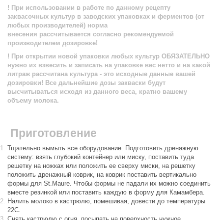
! При использовании в работе по данному рецепту
заквасочных культур в заводских упаковках и ферментов (от
любых производителей) норма
внесения рассчитывается согласно рекомендуемой
производителем дозировке!
! При открытии новой упаковки любых культур ОБЯЗАТЕЛЬНО
нужно их взвесить и записать на упаковке вес нетто и на какой
литраж рассчитана культура - это исходные данные вашей
дозировки! Все дальнейшие дозы закваски будут
высчитываться исходя из данного веса, кратно вашему
объему молока.
Приготовление
Тщательно вымыть все оборудование. Подготовить дренажную
систему: взять глубокий контейнер или миску, поставить туда
решетку на ножках или положить ее сверху миски, на решетку
положить дренажный коврик, на коврик поставить вертикально
формы для St.Maure. Чтобы формы не падали их можно соединить
вместе резинкой или поставить каждую в форму для Камамбера.
Налить молоко в кастрюлю, помешивая, довести до температуры
22С.
Снять кастрюлю с огня, посыпать на поверхность нужное