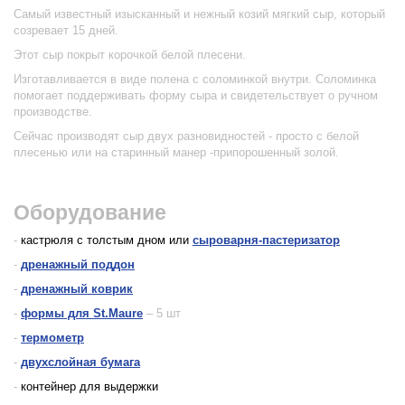
Самый известный изысканный и нежный козий мягкий сыр, который
созревает 15 дней.
Этот сыр покрыт корочкой белой плесени.
Изготавливается в виде полена с соломинкой внутри. Соломинка
помогает поддерживать форму сыра и свидетельствует о ручном
производстве.
Сейчас производят сыр двух разновидностей - просто с белой
плесенью или на старинный манер -припорошенный золой.
Оборудование
-
кастрюля с толстым дном или
сыроварня-пастеризатор
-
дренажный поддон
-
дренажный коврик
-
формы для St.Maure
– 5 шт
-
термометр
-
двухслойная бумага
-
контейнер для выдержки