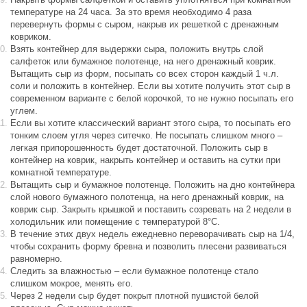
температуре на 24 часа. За это время необходимо 4 раза
перевернуть формы с сыром, накрыв их решеткой с дренажным
ковриком.
Взять контейнер для выдержки сыра, положить внутрь слой
салфеток или бумажное полотенце, на него дренажный коврик.
Вытащить сыр из форм, посыпать со всех сторон каждый 1 ч.л.
соли и положить в контейнер. Если вы хотите получить этот сыр в
современном варианте с белой корочкой, то не нужно посыпать его
углем.
Если вы хотите классический вариант этого сыра, то посыпать его
тонким слоем угля через ситечко. Не посыпать слишком много –
легкая припорошенность будет достаточной. Положить сыр в
контейнер на коврик, накрыть контейнер и оставить на сутки при
комнатной температуре.
Вытащить сыр и бумажное полотенце. Положить на дно контейнера
слой нового бумажного полотенца, на него дренажный коврик, на
коврик сыр. Закрыть крышкой и поставить созревать на 2 недели в
холодильник или помещение с температурой 8°С.
В течение этих двух недель ежедневно переворачивать сыр на 1/4,
чтобы сохранить форму бревна и позволить плесени развиваться
равномерно.
Следить за влажностью – если бумажное полотенце стало
слишком мокрое, менять его.
Через 2 недели сыр будет покрыт плотной пушистой белой