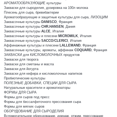
АРОМАТООБРАЗУЮЩИЕ культуры
Закваски для сыроделия, дозировка на 100л молока
Плесень для сыра, бревибактерии
Ароматообразующие и защитные культуры для сыра, ЛИЗОЦИМ
Заквасочные культуры
DANISCO
, Франция
Заквасочные культуры
CHR.HANSEN
, Дания
Заквасочные культуры
ALCE
, Италия
Заквасочные культуры и плесени
MICROMILK
, Италия
Заквасочные культуры
SACCO
/
CLERICI
, Италия
Аффинажные культуры и плесени
LALLEMAND
, Франция
Заквасочные культуры, ароматы, аффинаж
COQUARD
, Франция
ЗАКВАСКИ для КИСЛОМОЛОЧНЫХ продуктов
Закваски для творога
Закваски для сметаны и масла
Закваски для йогурта
Закваски для кефира и кисломолочных напитков
Пробиотические культуры
ПОЛЕЗНЫЕ ДОБАВКИ, СПЕЦИИ ДЛЯ СЫРА
Натуральные красители и ароматизаторы
ФОРМЫ ДЛЯ СЫРА
Формы для сыров под пресс
Формы для бессалфеточного прессования сыра
Формы для мягких сыров
ОБОРУДОВАНИЕ ДЛЯ СЫРОДЕЛИЯ
Вспомогательное оборудование, дренаж, отжим, прессование