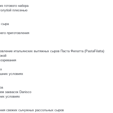
з готового набора
 голубой плесенью
о сыра
него приготовления
овление итальянских вытяжных сыров Паста Филатта (PastaFilatta)
ркой
созревания
ях
ашних условиях
ра
ем заквасок Danisco
них условиях
ления свежих сычужных рассольных сыров