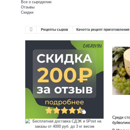
Все о сыроделии
Отзывы
Скидки
Рецепты сыров
Качотта рецепт приготовлени
Среди сто
буйволино