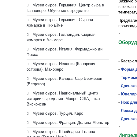
Важную р
Музеи сыров. Германия. Центр сыра в
высокая 
Ганновере. Обучение сыроделию
температу
Музеи сыров. Германия. Сырная
Предлагае
ярмарка в Нихайме
производи
*
Музеи сыров. Голландия. Сырная
ярмарка в Алкмаре
Оборуд
Музеи сыров. Италия. Формаджио ди
Фосса
-
Кастрюл
Музеи сыров. Испания (Канарские
острова). Махореро
-
Форма д
-
Термоме
Музеи сыров. Канада. Сыр Бержерон
(Bergeron)
-
Дренаж
Музеи сыров. Национальный центр
-
Ювелир
истории сыроделия. Монро, США, штат
-
Нож для
Висконсин
-
Ложка-д
Музеи сыров. Турция. Карс
-
Дренаж
Музеи сыров. Франция. Долина Мюнстер
*
Музеи сыров. Швейцария. Голова
Ингред