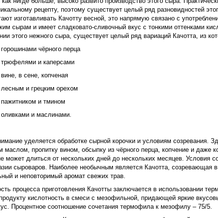
 как нигде больше, высоко развито производство этого сыра. Практичес
икальному рецепту, поэтому существует целый ряд разновидностей это
ают изготавливать Качотту весной, это напрямую связано с употреблен
ким сырам и имеет сладковато-сливочный вкус с тонкими оттенками кис
нии этого нежного сыра, существует целый ряд вариаций Качотта, из 
 горошинами чёрного перца
с трюфелями и каперсами
 вине, в сене, копченая
 с лесным и грецким орехом
 пажитником и тмином
 оливками и маслинами.
имание уделяется обработке сырной корочки и условиям созревания. Зде
 маслом, пропитку вином, обсыпку из чёрного перца, копчение и даже к
е может длиться от нескольких дней до нескольких месяцев. Условия 
зии сыроваров. Наиболее необычным является Качотта, созревающая в 
ьный и неповторимый аромат свежих трав.
ость процесса приготовления Качотты заключается в использовании те
продукту кислотность в смеси с мезофильной, придающей яркие вкусовы
ус. Процентное соотношение сочетания термофила к мезофилу – 75/5.