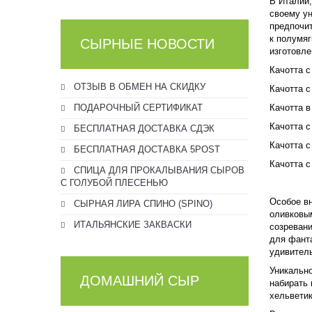
В Италии,
своему ун
предпочит
к полумяг
СЫРНЫЕ НОВОСТИ
изготовле
Качотта с
ОТЗЫВ В ОБМЕН НА СКИДКУ
Качотта 
ПОДАРОЧНЫЙ СЕРТИФИКАТ
Качотта в
Качотта
БЕСПЛАТНАЯ ДОСТАВКА СДЭК
Качотта с
БЕСПЛАТНАЯ ДОСТАВКА 5POST
Качотта с
СПИЦА ДЛЯ ПРОКАЛЫВАНИЯ СЫРОВ
С ГОЛУБОЙ ПЛЕСЕНЬЮ
Особое вн
СЫРНАЯ ЛИРА СПИНО (SPINO)
оливковым
ИТАЛЬЯНСКИЕ ЗАКВАСКИ
созревани
для фанта
удивител
Уникальн
ДОМАШНИЙ СЫР
набирать 
хельветик