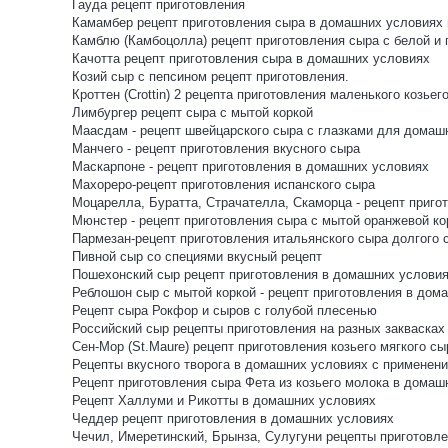
Гауда рецепт приготовления
Камамбер рецепт приготовления сыра в домашних условиях и
Камблю (Камбоцолла) рецепт приготовления сыра с белой и
Качотта рецепт приготовления сыра в домашних условиях
Козий сыр с пепсином рецепт приготовления.
Кроттен (Crottin) 2 рецепта приготовления маленького козьег
Лимбургер рецепт сыра с мытой коркой
Маасдам - рецепт швейцарского сыра с глазками для домаш
Манчего - рецепт приготовления вкусного сыра
Маскарпоне - рецепт приготовления в домашних условиях
Махореро-рецепт приготовления испанского сыра
Моцарелла, Буратта, Страчателла, Скаморца - рецепт пригот
Мюнстер - рецепт приготовления сыра с мытой оранжевой ко
Пармезан-рецепт приготовления итальянского сыра долгого 
Пивной сыр со специями вкусный рецепт
Пошехонский сыр рецепт приготовления в домашних услови
Реблошон сыр с мытой коркой - рецепт приготовления в дом
Рецепт сыра Рокфор и сыров с голубой плесенью
Российский сыр рецепты приготовления на разных заквасках
Сен-Мор (St.Maure) рецепт приготовления козьего мягкого сы
Рецепты вкусного творога в домашних условиях с применени
Рецепт приготовления сыра Фета из козьего молока в домаш
Рецепт Халлуми и Рикотты в домашних условиях
Чеддер рецепт приготовления в домашних условиях
Чечил, Имеретинский, Брынза, Сулугуни рецепты приготов