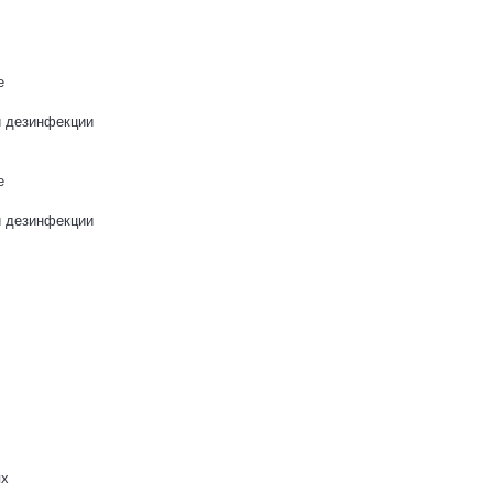
е
и дезинфекции
е
и дезинфекции
ях