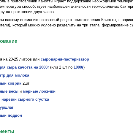
оль в приготовлении Качотты играет поддержание необходимой темпера
температура способствует наибольшей активности термофильных бактер
ру на протяжении двух часов.
м вашему вниманию пошаговый рецепт приготовления Качотты, с вариац
тели), который можно условно разделить на три этапа: формирование с
ование
я на 20-25 литров или
сыроварня-пастеризатор
ля сыра качотта на 2000г
(или 2 шт по
1000г
)
тр для молока
ный коврик
2шт
ные весы
и
мерные ложечки
 нарезки сырного сгустка
уршлаг
ный поддон
иенты