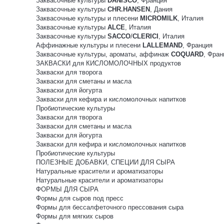
Заквасочные культуры
DANISCO
, Франция
Заквасочные культуры
CHR.HANSEN
, Дания
Заквасочные культуры и плесени
MICROMILK
, Италия
Заквасочные культуры
ALCE
, Италия
Заквасочные культуры
SACCO
/
CLERICI
, Италия
Аффинажные культуры и плесени
LALLEMAND
, Франция
Заквасочные культуры, ароматы, аффинаж
COQUARD
, Фран
ЗАКВАСКИ для КИСЛОМОЛОЧНЫХ продуктов
Закваски для творога
Закваски для сметаны и масла
Закваски для йогурта
Закваски для кефира и кисломолочных напитков
Пробиотические культуры
Закваски для творога
Закваски для сметаны и масла
Закваски для йогурта
Закваски для кефира и кисломолочных напитков
Пробиотические культуры
ПОЛЕЗНЫЕ ДОБАВКИ, СПЕЦИИ ДЛЯ СЫРА
Натуральные красители и ароматизаторы
Натуральные красители и ароматизаторы
ФОРМЫ ДЛЯ СЫРА
Формы для сыров под пресс
Формы для бессалфеточного прессования сыра
Формы для мягких сыров