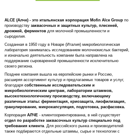
ALCE (Алче) - это итальянская корпорация
Mofin Alce Group
п
о
производству
заквасочных и защитных культур, плесеней,
дрожжей, ферментов
для молочной промышленности и
сыроделия.
Созданная в 1950 году в Новаре (Италия) микробиологическая
лаборатория занималась исследованием молочнокислых бактерий,
и изначально деятельность компании была направлена на
поддержание сыроваренной промышленности исключительно
своего региона.
Позднее компания вышла на европейские рынки и Россию,
расширяя ассортимент культур и предлагаемых товаров и услуг,
благодаря
собственным исследовательским и
микробиологическим центрам, лаборатории штаммов,
высокотехнологичному производству, включающему
различные этапы: ферментация, криозащита, лиофилизация,
гранулирование, микрокапсуляция, подготовка, расфасовка.
Корпорация
АЛЧЕ
- клиентоориентированна, в ней существует
отдел по разработке заквасочных культур специально под
требования клиента
. Для российского рынка и производителей
также подбираются отдельные штаммы, сырье и технологии с