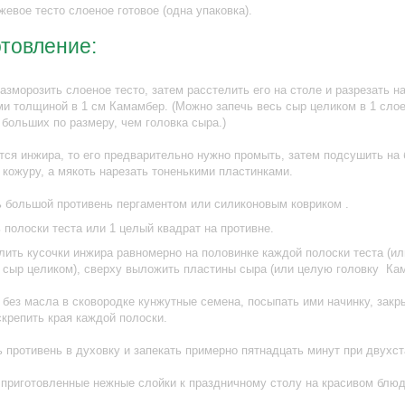
жевое тесто слоеное готовое (одна упаковка).
товление:
азморозить слоеное тесто, затем расстелить его на столе и разрезать н
и толщиной в 1 см Камамбер. (Можно запечь весь сыр целиком в 1 слое
 больших по размеру, чем головка сыра.)
тся инжира, то его предварительно нужно промыть, затем подсушить на
 кожуру, а мякоть нарезать тоненькими пластинками.
 большой противень пергаментом или силиконовым ковриком .
полоски теста или 1 целый квадрат на противне.
ить кусочки инжира равномерно на половинке каждой полоски теста (ил
 сыр целиком), сверху выложить пластины сыра (или целую головку Ка
без масла в сковородке кунжутные семена, посыпать ими начинку, закр
крепить края каждой полоски.
 противень в духовку и запекать примерно пятнадцать минут при двухст
приготовленные нежные слойки к праздничному столу на красивом блюд