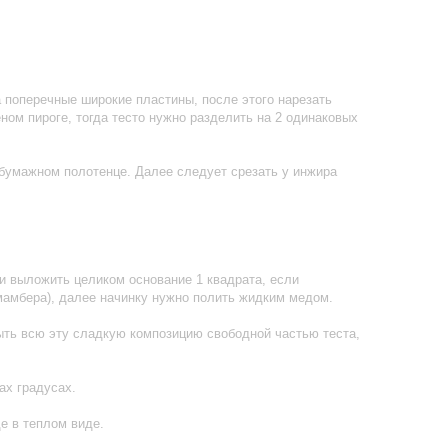
а поперечные широкие пластины, после этого нарезать
ном пироге, тогда тесто нужно разделить на 2 одинаковых
 бумажном полотенце. Далее следует срезать у инжира
и выложить целиком основание 1 квадрата, если
мамбера), далее начинку нужно полить жидким медом.
ыть всю эту сладкую композицию свободной частью теста,
ах градусах.
е в теплом виде.