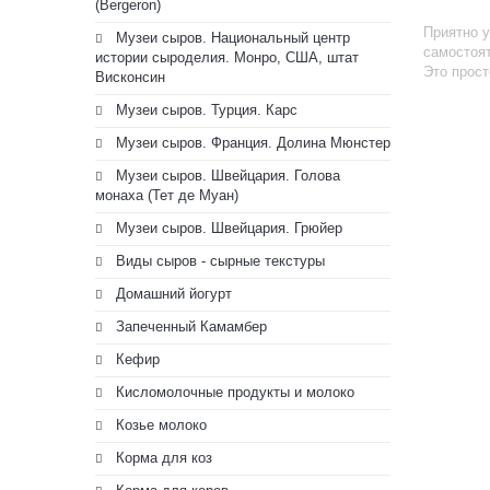
(Bergeron)
Приятно у
Музеи сыров. Национальный центр
самостоя
истории сыроделия. Монро, США, штат
Это прост
Висконсин
Музеи сыров. Турция. Карс
Музеи сыров. Франция. Долина Мюнстер
Музеи сыров. Швейцария. Голова
монаха (Тет де Муан)
Музеи сыров. Швейцария. Грюйер
Виды сыров - сырные текстуры
Домашний йогурт
Запеченный Камамбер
Кефир
Кисломолочные продукты и молоко
Козье молоко
Корма для коз