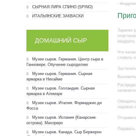
- бездрож
СЫРНАЯ ЛИРА СПИНО (SPINO)
Приго
ИТАЛЬЯНСКИЕ ЗАКВАСКИ
Заранее р
пластинам
ДОМАШНИЙ СЫР
квадрата,
Что касае
стебель и
Музеи сыров. Германия. Центр сыра в
Ганновере. Обучение сыроделию
Застелить
Музеи сыров. Германия. Сырная
Выложить 
ярмарка в Нихайме
Распредел
Музеи сыров. Голландия. Сырная
запекаете
ярмарка в Алкмаре
Обжарить 
Музеи сыров. Италия. Формаджио ди
надежно с
Фосса
Музеи сыров. Испания (Канарские
Отправить
острова). Махореро
Подавать 
Музеи сыров. Канада. Сыр Бержерон