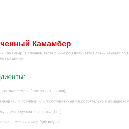
еченный Камамбер
й Камамбер в слоеном тесте с инжиром получается очень нежным по вк
бо празднику.
едиенты:
унжутные семена (полторы ст. ложки);
амбер (75 г) покупной или приготовленный самостоятельно в домашних
мед самого лучшего качества (16 г);
 и очень мягкий инжир (две штуки);