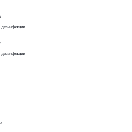
е
и дезинфекции
е
и дезинфекции
ях