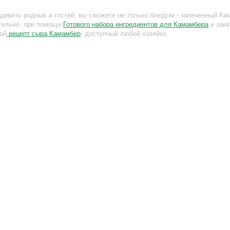
дивить родных и гостей вы сможете не только блюдом - запеченный Ка
тельно при помощи
Готового набора ингредиентов для Камамбера
и закв
ой
рецепт сыра Камамбер
, доступный любой хозяйке.