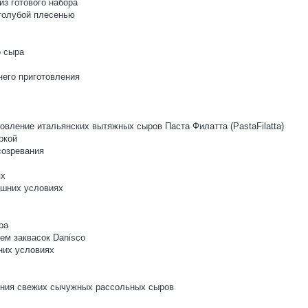
з готового набора
 голубой плесенью
о сыра
него приготовления
овление итальянских вытяжных сыров Паста Филатта (PastaFilatta)
ркой
созревания
ях
ашних условиях
ра
ем заквасок Danisco
них условиях
ления свежих сычужных рассольных сыров