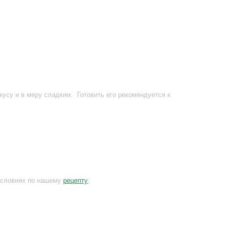
усу и в меру сладким. Готовить его рекомендуется к
 условиях по нашему
рецепту
;