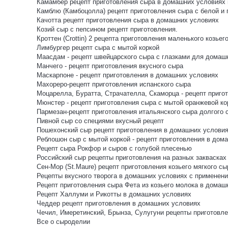
Камамбер рецепт приготовления сыра в домашних условиях и
Камблю (Камбоцолла) рецепт приготовления сыра с белой и
Качотта рецепт приготовления сыра в домашних условиях
Козий сыр с пепсином рецепт приготовления.
Кроттен (Crottin) 2 рецепта приготовления маленького козьег
Лимбургер рецепт сыра с мытой коркой
Маасдам - рецепт швейцарского сыра с глазками для домаш
Манчего - рецепт приготовления вкусного сыра
Маскарпоне - рецепт приготовления в домашних условиях
Махореро-рецепт приготовления испанского сыра
Моцарелла, Буратта, Страчателла, Скаморца - рецепт пригот
Мюнстер - рецепт приготовления сыра с мытой оранжевой ко
Пармезан-рецепт приготовления итальянского сыра долгого 
Пивной сыр со специями вкусный рецепт
Пошехонский сыр рецепт приготовления в домашних услови
Реблошон сыр с мытой коркой - рецепт приготовления в дом
Рецепт сыра Рокфор и сыров с голубой плесенью
Российский сыр рецепты приготовления на разных заквасках
Сен-Мор (St.Maure) рецепт приготовления козьего мягкого сы
Рецепты вкусного творога в домашних условиях с применени
Рецепт приготовления сыра Фета из козьего молока в домаш
Рецепт Халлуми и Рикотты в домашних условиях
Чеддер рецепт приготовления в домашних условиях
Чечил, Имеретинский, Брынза, Сулугуни рецепты приготов
Все о сыроделии