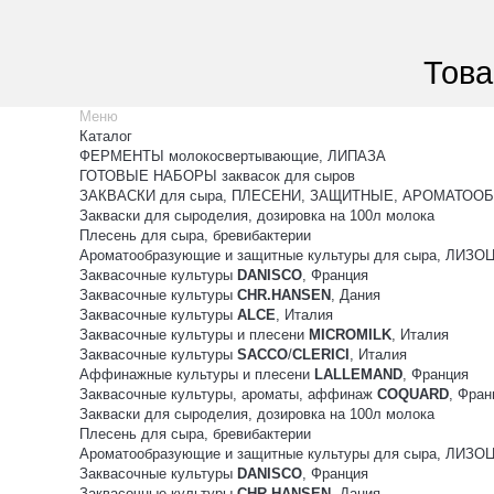
Това
Меню
Каталог
ФЕРМЕНТЫ молокосвертывающие, ЛИПАЗА
ГОТОВЫЕ НАБОРЫ заквасок для сыров
ЗАКВАСКИ для сыра, ПЛЕСЕНИ, ЗАЩИТНЫЕ, АРОМАТООБ
Закваски для сыроделия, дозировка на 100л молока
Плесень для сыра, бревибактерии
Ароматообразующие и защитные культуры для сыра, ЛИЗ
Заквасочные культуры
DANISCO
, Франция
Заквасочные культуры
CHR.HANSEN
, Дания
Заквасочные культуры
ALCE
, Италия
Заквасочные культуры и плесени
MICROMILK
, Италия
Заквасочные культуры
SACCO
/
CLERICI
, Италия
Аффинажные культуры и плесени
LALLEMAND
, Франция
Заквасочные культуры, ароматы, аффинаж
COQUARD
, Фран
Закваски для сыроделия, дозировка на 100л молока
Плесень для сыра, бревибактерии
Ароматообразующие и защитные культуры для сыра, ЛИЗ
Заквасочные культуры
DANISCO
, Франция
Заквасочные культуры
CHR.HANSEN
, Дания