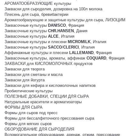
АРОМАТООБРАЗУЮЩИЕ культуры
Закваски для сыроделия, дозировка на 100л молока
Плесень для сыра, бревибактерии
Ароматообразующие и защитные культуры для сыра, ЛИЗОЦИМ
Заквасочные культуры
DANISCO
, Франция
Заквасочные культуры
CHR.HANSEN
, Дания
Заквасочные культуры
ALCE
, Италия
Заквасочные культуры и плесени
MICROMILK
, Италия
Заквасочные культуры
SACCO
/
CLERICI
, Италия
Аффинажные культуры и плесени
LALLEMAND
, Франция
Заквасочные культуры, ароматы, аффинаж
COQUARD
, Франция
ЗАКВАСКИ для КИСЛОМОЛОЧНЫХ продуктов
Закваски для творога
Закваски для сметаны и масла
Закваски для йогурта
Закваски для кефира и кисломолочных напитков
Пробиотические культуры
ПОЛЕЗНЫЕ ДОБАВКИ, СПЕЦИИ ДЛЯ СЫРА
Натуральные красители и ароматизаторы
ФОРМЫ ДЛЯ СЫРА
Формы для сыров под пресс
Формы для бессалфеточного прессования сыра
Формы для мягких сыров
ОБОРУДОВАНИЕ ДЛЯ СЫРОДЕЛИЯ
Вспомогательное оборудование, дренаж, отжим, прессование