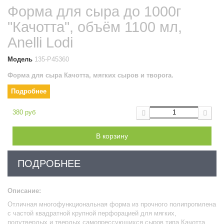
Форма для сыра до 1000г
"Качотта", объём 1100 мл,
Anelli Lodi
Модель
135-P45360
Форма для сыра Качотта, мягких сыров и творога.
Подробнее
380 руб
В корзину
ПОДРОБНЕЕ
Описание:
Отличная многофункциональная форма из прочного полипропилена
с частой квадратной крупной перфорацией для мягких,
полутвердых и твердых самопрессующихся сыров типа Качотта,