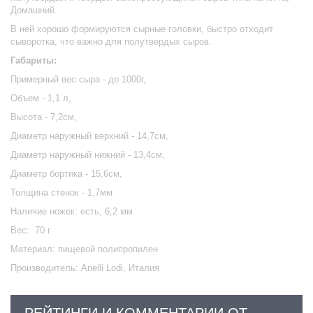
Домашний.
В ней хорошо формируются сырные головки, быстро отходит
сыворотка, что важно для полутвердых сыров.
Габариты:
Примерный вес сыра - до 1000г,
Объем - 1,1 л,
Высота - 7,2см,
Диаметр наружный верхний - 14,7см,
Диаметр наружный нижний - 13,4см,
Диаметр бортика - 15,6см,
Толщина стенок - 1,7мм
Наличие ножек: есть, 6,2 мм
Вес: 70 г
Материал: пищевой полипропилен
Производитель: Anelli Lodi, Италия