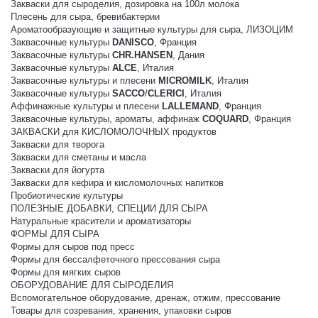
Закваски для сыроделия, дозировка на 100л молока
Плесень для сыра, бревибактерии
Ароматообразующие и защитные культуры для сыра, ЛИЗОЦИМ
Заквасочные культуры
DANISCO
, Франция
Заквасочные культуры
CHR.HANSEN
, Дания
Заквасочные культуры
ALCE
, Италия
Заквасочные культуры и плесени
MICROMILK
, Италия
Заквасочные культуры
SACCO
/
CLERICI
, Италия
Аффинажные культуры и плесени
LALLEMAND
, Франция
Заквасочные культуры, ароматы, аффинаж
COQUARD
, Франция
ЗАКВАСКИ для КИСЛОМОЛОЧНЫХ продуктов
Закваски для творога
Закваски для сметаны и масла
Закваски для йогурта
Закваски для кефира и кисломолочных напитков
Пробиотические культуры
ПОЛЕЗНЫЕ ДОБАВКИ, СПЕЦИИ ДЛЯ СЫРА
Натуральные красители и ароматизаторы
ФОРМЫ ДЛЯ СЫРА
Формы для сыров под пресс
Формы для бессалфеточного прессования сыра
Формы для мягких сыров
ОБОРУДОВАНИЕ ДЛЯ СЫРОДЕЛИЯ
Вспомогательное оборудование, дренаж, отжим, прессование
Товары для созревания, хранения, упаковки сыров