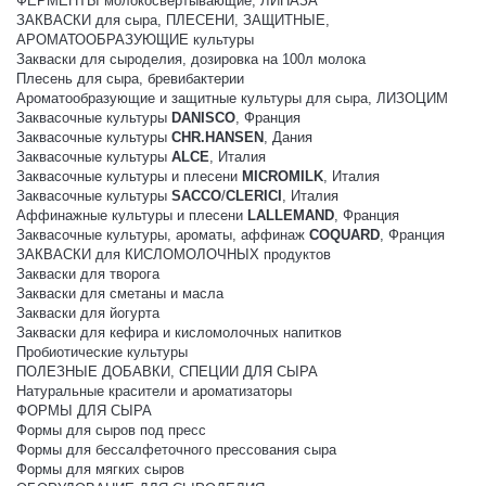
ФЕРМЕНТЫ молокосвертывающие, ЛИПАЗА
ЗАКВАСКИ для сыра, ПЛЕСЕНИ, ЗАЩИТНЫЕ,
АРОМАТООБРАЗУЮЩИЕ культуры
Закваски для сыроделия, дозировка на 100л молока
Плесень для сыра, бревибактерии
Ароматообразующие и защитные культуры для сыра, ЛИЗОЦИМ
Заквасочные культуры
DANISCO
, Франция
Заквасочные культуры
CHR.HANSEN
, Дания
Заквасочные культуры
ALCE
, Италия
Заквасочные культуры и плесени
MICROMILK
, Италия
Заквасочные культуры
SACCO
/
CLERICI
, Италия
Аффинажные культуры и плесени
LALLEMAND
, Франция
Заквасочные культуры, ароматы, аффинаж
COQUARD
, Франция
ЗАКВАСКИ для КИСЛОМОЛОЧНЫХ продуктов
Закваски для творога
Закваски для сметаны и масла
Закваски для йогурта
Закваски для кефира и кисломолочных напитков
Пробиотические культуры
ПОЛЕЗНЫЕ ДОБАВКИ, СПЕЦИИ ДЛЯ СЫРА
Натуральные красители и ароматизаторы
ФОРМЫ ДЛЯ СЫРА
Формы для сыров под пресс
Формы для бессалфеточного прессования сыра
Формы для мягких сыров