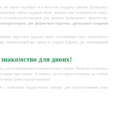
ем, он также подойдет и в качестве подарка самому Донжуану!
нтичный набор-подарок легко заменит вам поваренную книгу,
кт со всем необходимым для личного кулинарного творчества.
онструктором: две формочки-сердечка, дренажные коврики
тличное марочное красное вино, оттеняющее вкус творожного
ски, переносящей вас двоих в старую Европу, где легендарный
- знакомство для двоих!
жно для незабываемого романтичного ужина. Отлично сочетаясь
ужина при свечах. А главное, на его приготовление, не считая
зит вашу даму сердца наповал!
м
с помощью
подарочного набора для приготовления сыра