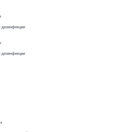
е
и дезинфекции
е
и дезинфекции
ях