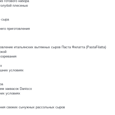
з готового набора
 голубой плесенью
о сыра
него приготовления
овление итальянских вытяжных сыров Паста Филатта (PastaFilatta)
ркой
созревания
ях
ашних условиях
ра
ем заквасок Danisco
них условиях
ления свежих сычужных рассольных сыров