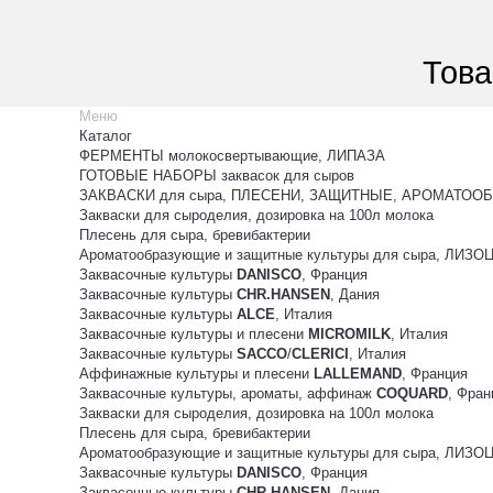
Това
Меню
Каталог
ФЕРМЕНТЫ молокосвертывающие, ЛИПАЗА
ГОТОВЫЕ НАБОРЫ заквасок для сыров
ЗАКВАСКИ для сыра, ПЛЕСЕНИ, ЗАЩИТНЫЕ, АРОМАТООБ
Закваски для сыроделия, дозировка на 100л молока
Плесень для сыра, бревибактерии
Ароматообразующие и защитные культуры для сыра, ЛИЗ
Заквасочные культуры
DANISCO
, Франция
Заквасочные культуры
CHR.HANSEN
, Дания
Заквасочные культуры
ALCE
, Италия
Заквасочные культуры и плесени
MICROMILK
, Италия
Заквасочные культуры
SACCO
/
CLERICI
, Италия
Аффинажные культуры и плесени
LALLEMAND
, Франция
Заквасочные культуры, ароматы, аффинаж
COQUARD
, Фран
Закваски для сыроделия, дозировка на 100л молока
Плесень для сыра, бревибактерии
Ароматообразующие и защитные культуры для сыра, ЛИЗ
Заквасочные культуры
DANISCO
, Франция
Заквасочные культуры
CHR.HANSEN
, Дания