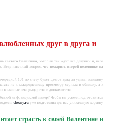
влюбленных друг в друга и
нь святого Валентина
, который так ждут все девушки и, чего
и. Ведь извечный вопрос,
что подарить второй половинке на
очередной 101 по счету букет цветов вряд ли удивят женщину
агать не к каждодневному просмотру сериала в обнимку, а к
к в славные века рыцарства и донкихотства.
обавкой на французский манер? Чтобы вы успели подготовиться
ыроделия
cheasy.ru
уже подготовил для вас уникальную корзину
итает страсть к своей Валентине и