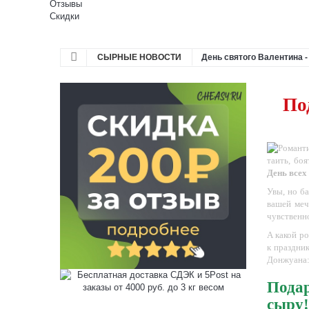
Отзывы
Скидки
СЫРНЫЕ НОВОСТИ
День святого Валентина 
По
таить, бо
День все
Увы, но б
вашей меч
чувственн
А какой р
к праздни
Донжуана
Подар
сыру!