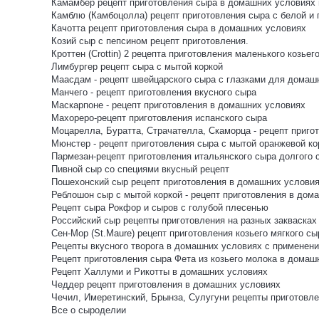
Камамбер рецепт приготовления сыра в домашних условиях и
Камблю (Камбоцолла) рецепт приготовления сыра с белой и
Качотта рецепт приготовления сыра в домашних условиях
Козий сыр с пепсином рецепт приготовления.
Кроттен (Crottin) 2 рецепта приготовления маленького козьег
Лимбургер рецепт сыра с мытой коркой
Маасдам - рецепт швейцарского сыра с глазками для домаш
Манчего - рецепт приготовления вкусного сыра
Маскарпоне - рецепт приготовления в домашних условиях
Махореро-рецепт приготовления испанского сыра
Моцарелла, Буратта, Страчателла, Скаморца - рецепт пригот
Мюнстер - рецепт приготовления сыра с мытой оранжевой ко
Пармезан-рецепт приготовления итальянского сыра долгого 
Пивной сыр со специями вкусный рецепт
Пошехонский сыр рецепт приготовления в домашних услови
Реблошон сыр с мытой коркой - рецепт приготовления в дом
Рецепт сыра Рокфор и сыров с голубой плесенью
Российский сыр рецепты приготовления на разных заквасках
Сен-Мор (St.Maure) рецепт приготовления козьего мягкого сы
Рецепты вкусного творога в домашних условиях с применени
Рецепт приготовления сыра Фета из козьего молока в домаш
Рецепт Халлуми и Рикотты в домашних условиях
Чеддер рецепт приготовления в домашних условиях
Чечил, Имеретинский, Брынза, Сулугуни рецепты приготов
Все о сыроделии