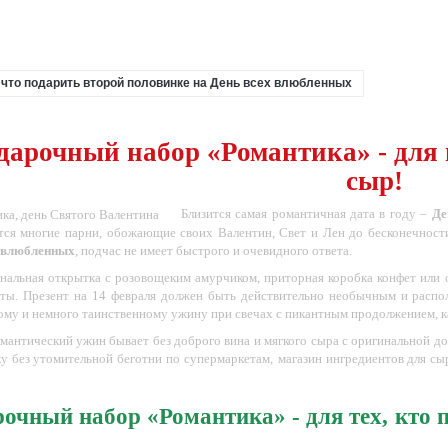
- что подарить второй половинке на День всех влюбленных
дарочный набор «Романтика» - для 
сыр!
Близится самая романтичная дата в году –
Де
ятся многие парни, обожающие своих Валентин, Свет и Лен до бесконечност
х влюбленных
, подчас не имеет быстрого и очевидного ответа.
анальная открытка с розовощеким амурчиком, приторная коробка конфет или 
ты. Презент на 14 февраля должен быть действительно необычным и распол
ому и немного таинственному ужину при свечах с пикантным продолжением, ка
омантический ужин бывает без доброго вина и мягкого сыра с оригинальной д
ку без утомительной беготни по супермаркетам,
магазин ингредиентов для с
:
очный набор «Романтика» - для тех, кто п