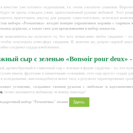
в качестве уже готового подношения, т.к. очень элегантно упакован. Впроч
 будет не прочь отведать ужин, приготовленный руками любимой. Этот рома
ешитесь приготовить закуску для рандеву самостоятельно, используя компле
став набора «Романтика» входит изящно украшенная корзина с сырным к
 ложка-дуршлаг, а также сито для процеживания и набор заквасок.
тве комплимента вы получаете то, без чего немыслимо любое свидание – о
, чтобы откупорить атмосферу свидания. И, конечно же, рецепт сырной заку
тайно соединял сердца влюбленных…
жный сыр с зеленью «
B
onsoir pour deux» 
ый, кремообразный и сливочный сыр с зеленью в форме сердечка – то, что ну
сухим вином, фруктами и пикантными солениями, этот сыр просто создан для 
в холодильнике, вам понадобится менее часа, а результат гарантированно сра
рожное угощение, созданное своими руками с любовью и вдохновение
ru
, точно запомнится любимому человеку навсегда!
 подарочный набор "Романтика" можно
Здесь.