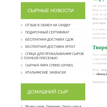
Он хорош 
СЫРНЫЕ НОВОСТИ
Ведь и он
если вы р
Ведь в со
для сыра,
ОТЗЫВ В ОБМЕН НА СКИДКУ
А в качес
ПОДАРОЧНЫЙ СЕРТИФИКАТ
лакомства
Валентин 
БЕСПЛАТНАЯ ДОСТАВКА СДЭК
Творо
БЕСПЛАТНАЯ ДОСТАВКА 5POST
СПИЦА ДЛЯ ПРОКАЛЫВАНИЯ СЫРОВ
Этот нежн
С ГОЛУБОЙ ПЛЕСЕНЬЮ
с красным 
остывания 
СЫРНАЯ ЛИРА СПИНО (SPINO)
Ведь
тво
ИТАЛЬЯНСКИЕ ЗАКВАСКИ
от
cheasy.
Заказать
ДОМАШНИЙ СЫР
Музеи сыров. Германия. Центр сыра в