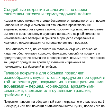
Съедобные покрытия аналогичны по своим
свойствам латексу и термоусадочной плёнке.
Коллагеновое покрытие в виде бесцветного прозрачного геля после
нанесения на сыр и высыхания становится практически не
видимым, позволяя видеть сырную корочку под ним, тем не менее
выполняя свою основную функцию по защите сырной головки от
нежелательных бактерий и грибков в процессе созревания и
хранения, предотвращая их попадание внутрь продукта.
Слой липкого геля, нанесенного на готовый сыр или колбасное
изделие обеспечивает хорошую фиксацию специй на продукте и
предотвращает их осыпание с поверхности, помимо того, что также
защищает продукт во время дозревания и хранения от
нежелательных бактерий и грибков.
Гелевое покрытие для обсыпки позволяет
разнообразить вкусы готовых продуктов при одной и
той же рецептуре, покрывая их в конце различными
добавками – перцем, кориандром, ароматными
семенами, свежими или сушеными травами,
грибами и т.д.
Покрытие наносят на обсушенный сыр, погружая его в раствор на 1-
2 секунды или при помощи силиконовой кисти, губки, после чего на