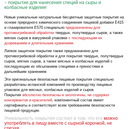
+
покрытие для нанесения специй на сыры и
колбасные изделия
!
Новые уникальные натуральные бесцветные защитные покрытия на
основе
природного химического соединения пищевой добавки Е415
и глазирователя Е570 специально
предназначены для
противогрибковой обработки
твердых, полутвердых сыров, а также
мягких сыров в вакуумной упаковке
с последующим их
дозреванием и длительным хранением
.
Липкое защитное покрытие также предназначено для
противогрибковой обработки и для покрытия твердых, полутвердых
сыров, мягких сыров, а также мясных и колбасных изделий с
последующим их обсыпанием специями и пряностями и
дальнейшим хранением.
Эти оригинальные безопасные пищевые покрытия специально
разработаны испанской компанией по производству пищевых
упаковок для мясных, колбасных изделий и сыров.
Покрытия
абсолютно безопасны и экологичны, не содержат
консервантов и красителей
, компонентный состав имеет
сертификаты и соответствует всем требованиям безопасности
пищевой продукции.
Уникальность покрытия состоит в том, что его
можно
употреблять в пищу вместе с сырной корочкой, не
срезая
.