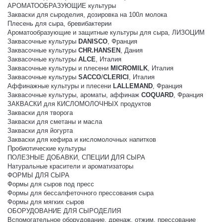
АРОМАТООБРАЗУЮЩИЕ культуры
Закваски для сыроделия, дозировка на 100л молока
Плесень для сыра, бревибактерии
Ароматообразующие и защитные культуры для сыра, ЛИЗОЦИМ
Заквасочные культуры
DANISCO
, Франция
Заквасочные культуры
CHR.HANSEN
, Дания
Заквасочные культуры
ALCE
, Италия
Заквасочные культуры и плесени
MICROMILK
, Италия
Заквасочные культуры
SACCO
/
CLERICI
, Италия
Аффинажные культуры и плесени
LALLEMAND
, Франция
Заквасочные культуры, ароматы, аффинаж
COQUARD
, Франция
ЗАКВАСКИ для КИСЛОМОЛОЧНЫХ продуктов
Закваски для творога
Закваски для сметаны и масла
Закваски для йогурта
Закваски для кефира и кисломолочных напитков
Пробиотические культуры
ПОЛЕЗНЫЕ ДОБАВКИ, СПЕЦИИ ДЛЯ СЫРА
Натуральные красители и ароматизаторы
ФОРМЫ ДЛЯ СЫРА
Формы для сыров под пресс
Формы для бессалфеточного прессования сыра
Формы для мягких сыров
ОБОРУДОВАНИЕ ДЛЯ СЫРОДЕЛИЯ
Вспомогательное оборудование, дренаж, отжим, прессование