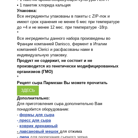
• 1 пакетик хлорида кальция
Упаковка:
Все ингредиенты упакованы в пакеты с ZIP-лок и
имеют срок хранения не менее 6 мес при температуре
до +4 и не менее 12 мес. при температуре -18гр.
*
Все ингредиенты данного набора произведены во
Франции компанией Danisco, фермент в Италии
компанией Clerici и расфасованы нами в
индивидуальную упаковку.
Продукт не содержит, не состоит и не
производится из генетически модифицированных
организмов (ГМО)
*
Рецепт сыра Пармезан Вы можете прочитать
ЗДЕСЬ
Дополнительно:
Для приготовления сыра дополнительно Вам
понадобится оборудование:
-
формы для сыра
-
пресс для сыра
-
коврик дренажный
-
лавсановый мешок
для отжима
-
лира
для разрезания сырного зерна