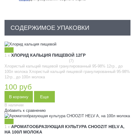
СОДЕРЖИМОЕ УПАКОВКИ
ХЛОРИД КАЛЬЦИЯ ПИЩЕВОЙ 12ГР
1 x
(7)
Хлористый кальций пищевой гранулированный 95-98% 12гр., до
100л молока
Хлористый кальций пищевой гранулированный 95-98%
12гр., до 100л молока
100 руб
В корзину
Еще
В наличии
Добавить к сравнению
АРОМАТООБРАЗУЮЩАЯ КУЛЬТУРА CHOOZIT HELV A,
1 x
НА 100Л МОЛОКА