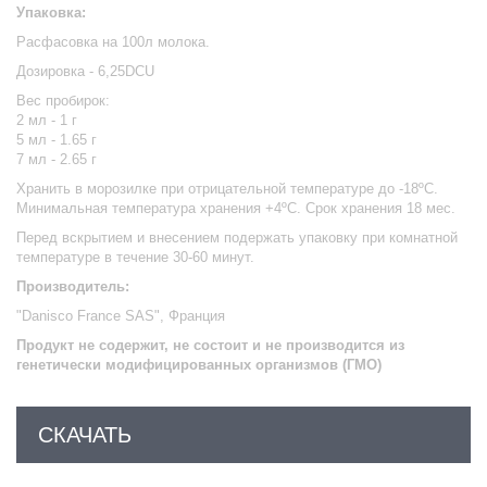
Упаковка:
Расфасовка на 100л молока.
Дозировка - 6,25DCU
Вес пробирок:
2 мл - 1 г
5 мл - 1.65 г
7 мл - 2.65 г
Хранить в морозилке при отрицательной температуре до -18ºС.
Минимальная температура хранения +4ºС. Срок хранения 18 мес.
Перед вскрытием и внесением подержать упаковку при комнатной
температуре в течение 30-60 минут.
Производитель:
"Danisco France SAS", Франция
Продукт не содержит, не состоит и не производится из
генетически модифицированных организмов (ГМО)
СКАЧАТЬ