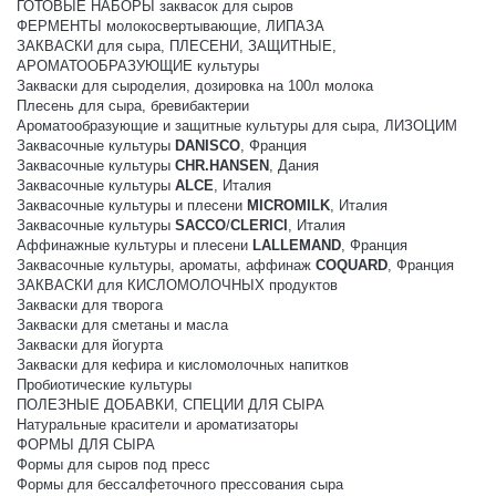
ГОТОВЫЕ НАБОРЫ заквасок для сыров
ФЕРМЕНТЫ молокосвертывающие, ЛИПАЗА
ЗАКВАСКИ для сыра, ПЛЕСЕНИ, ЗАЩИТНЫЕ,
АРОМАТООБРАЗУЮЩИЕ культуры
Закваски для сыроделия, дозировка на 100л молока
Плесень для сыра, бревибактерии
Ароматообразующие и защитные культуры для сыра, ЛИЗОЦИМ
Заквасочные культуры
DANISCO
, Франция
Заквасочные культуры
CHR.HANSEN
, Дания
Заквасочные культуры
ALCE
, Италия
Заквасочные культуры и плесени
MICROMILK
, Италия
Заквасочные культуры
SACCO
/
CLERICI
, Италия
Аффинажные культуры и плесени
LALLEMAND
, Франция
Заквасочные культуры, ароматы, аффинаж
COQUARD
, Франция
ЗАКВАСКИ для КИСЛОМОЛОЧНЫХ продуктов
Закваски для творога
Закваски для сметаны и масла
Закваски для йогурта
Закваски для кефира и кисломолочных напитков
Пробиотические культуры
ПОЛЕЗНЫЕ ДОБАВКИ, СПЕЦИИ ДЛЯ СЫРА
Натуральные красители и ароматизаторы
ФОРМЫ ДЛЯ СЫРА
Формы для сыров под пресс
Формы для бессалфеточного прессования сыра