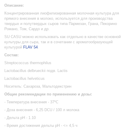
Описание:
Концентрированная лиофилизированная молочная культура для
прямого внесения в молоко,
используется для производства
твердых и полутвердых сыров типа
Пармезан, Грана, Пекорино
Романо, Том, Сардо и др.
SU CASU м
ожно использовать как отдельно в качестве основной
культуры для сыра, так и в сочетании с ароматообразующей
культурой
FLAV 54
.
Состав:
Streptococcus
thermophilus
Lactobacillus delbrueckii
подв
. Lactis
Lactobacillus helveticus
Носитель:
Сахароза, Мальтодекстрин
Общие рекомендации по применению и дозы:
- Температура внесения - 37ºС
- Доза внесения - 6,25
DCU
/ 100 л молока
- Дельта рН - 1.10
- Время достижения дельты рН - <= 4,5 ч