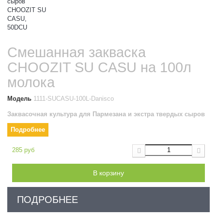
Смешанная закваска
CHOOZIT SU CASU на 100л
молока
Модель
1111-SUCASU-100L-Danisco
Заквасочная культура для Пармезана и экстра твердых сыров
Подробнее
285 руб
В корзину
ПОДРОБНЕЕ