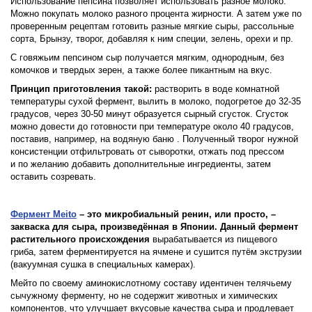
Использование пепсина позволяет использовать разное молоко.
Можно покупать молоко разного процента жирности. А затем уже по
проверенным рецептам готовить разные мягкие сыры, рассольные
сорта, Брынзу, творог, добавляя к ним специи, зелень, орехи и пр.
С говяжьим пепсином сыр получается мягким, однородным, без
комочков и твердых зерен, а также более пикантным на вкус.
Принцип приготовления такой:
растворить в воде комнатной
температуры сухой фермент, вылить в молоко, подогретое до 32-35
градусов, через 30-50 минут образуется сырный сгусток. Сгусток
можно довести до готовности при температуре около 40 градусов,
поставив, например, на водяную баню . Полученный творог нужной
консистенции отфильтровать от сыворотки, отжать под прессом
и по желанию добавить дополнительные ингредиенты, затем
оставить созревать.
Фермент Meito
– это микробиальный ренин, или просто, –
закваска для сыра, произведённая в Японии. Данный фермент
растительного происхождения
вырабатывается из пищевого
гриба, затем ферментируется на ячмене и сушится путём экструзии
(вакуумная сушка в специальных камерах).
Мейто по своему аминокислотному составу идентичен телячьему
сычужному ферменту, но не содержит животных и химических
компонентов, что улучшает вкусовые качества сыра и продлевает