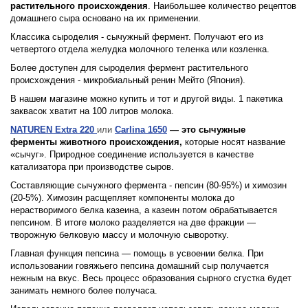
растительного происхождения
. Наибольшее количество рецептов
домашнего сыра основано на их применении.
Классика сыроделия - сычужный фермент. Получают его из
четвертого отдела желудка молочного теленка или козленка.
Более доступен для сыроделия фермент растительного
происхождения - микробиальный ренин Мейто (Япония).
В нашем магазине можно купить и тот и другой виды. 1 пакетика
заквасок хватит на 100 литров молока.
NATUREN Extra 220
или
Carlina 1650
— это сычужные
ферменты
животного происхождения,
которые носят название
«сычуг». Природное соединение используется в качестве
катализатора при производстве сыров.
Составляющие сычужного фермента - пепсин (80-95%) и химозин
(20-5%). Химозин расщепляет компоненты молока до
нерастворимого белка казеина, а казеин потом обрабатывается
пепсином. В итоге молоко разделяется на две фракции —
творожную белковую массу и молочную сыворотку.
Главная функция пепсина — помощь в усвоении белка. При
использовании говяжьего пепсина домашний сыр получается
нежным на вкус. Весь процесс образования сырного сгустка будет
занимать немного более получаса.