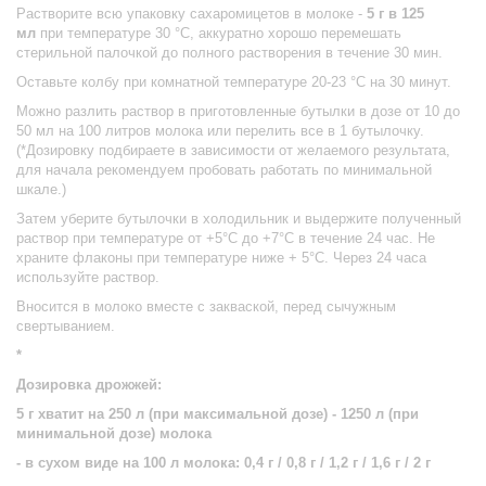
Растворите всю упаковку сахаромицетов в молоке -
5 г в 125
мл
при температуре 30 °C, аккуратно хорошо перемешать
стерильной палочкой до полного растворения в течение 30 мин.
Оставьте колбу при комнатной температуре 20-23 °C на 30 минут.
Можно разлить раствор в приготовленные бутылки в дозе от 10 до
50 мл на 100 литров молока или перелить все в 1 бутылочку.
(*Дозировку подбираете в зависимости от желаемого результата,
для начала рекомендуем пробовать работать по минимальной
шкале.)
Затем уберите бутылочки в холодильник и выдержите полученный
раствор при температуре от +5°C до +7°C в течение 24 час. Не
храните флаконы при температуре ниже + 5°C. Через 24 часа
используйте раствор.
Вносится в молоко вместе с закваской, перед сычужным
свертыванием.
*
Дозировка дрожжей:
5 г хватит на 250 л (при максимальной дозе) - 1250 л (при
минимальной дозе) молока
- в сухом виде на 100 л молока: 0,4 г / 0,8 г / 1,2 г / 1,6 г / 2 г