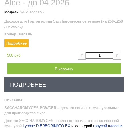
Alce - до 04.2026
Модель
897-Sacchar-5
Дрожжи для Горгонзоллы
Saccharomyces cerevisiae (на 250-1250
л молока)
Кошер, Халяль
Подробнее
500 руб
В корзину
ПОДРОБНЕЕ
Описание:
SACCHAROMYCES
POWDER
–
дрожжи активные культуральные
для производства сыра
.
Дрожжи SACCHAROMYCES применяют совместно с заквасочной
культурой
Lyobac-D ERBORINATO EX
и культурой
голубой плесени