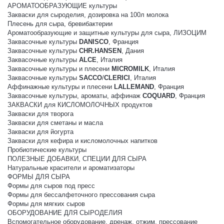
АРОМАТООБРАЗУЮЩИЕ культуры
Закваски для сыроделия, дозировка на 100л молока
Плесень для сыра, бревибактерии
Ароматообразующие и защитные культуры для сыра, ЛИЗОЦИМ
Заквасочные культуры
DANISCO
, Франция
Заквасочные культуры
CHR.HANSEN
, Дания
Заквасочные культуры
ALCE
, Италия
Заквасочные культуры и плесени
MICROMILK
, Италия
Заквасочные культуры
SACCO
/
CLERICI
, Италия
Аффинажные культуры и плесени
LALLEMAND
, Франция
Заквасочные культуры, ароматы, аффинаж
COQUARD
, Франция
ЗАКВАСКИ для КИСЛОМОЛОЧНЫХ продуктов
Закваски для творога
Закваски для сметаны и масла
Закваски для йогурта
Закваски для кефира и кисломолочных напитков
Пробиотические культуры
ПОЛЕЗНЫЕ ДОБАВКИ, СПЕЦИИ ДЛЯ СЫРА
Натуральные красители и ароматизаторы
ФОРМЫ ДЛЯ СЫРА
Формы для сыров под пресс
Формы для бессалфеточного прессования сыра
Формы для мягких сыров
ОБОРУДОВАНИЕ ДЛЯ СЫРОДЕЛИЯ
Вспомогательное оборудование, дренаж, отжим, прессование