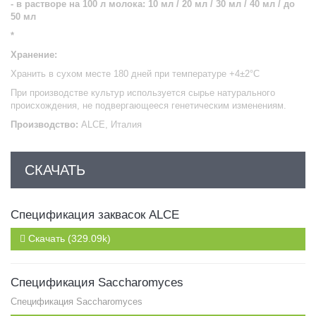
- в растворе на 100 л молока: 10 мл / 20 мл / 30 мл / 40 мл / до
50 мл
*
Хранение:
Хранить в сухом месте 180 дней при температуре +4±2°С
При производстве культур используется сырье натурального
происхождения, не подвергающееся генетическим изменениям.
Производство:
ALCE, Италия
СКАЧАТЬ
Спецификация заквасок ALCE
Скачать (329.09k)
Спецификация Saccharomyces
Спецификация Saccharomyces