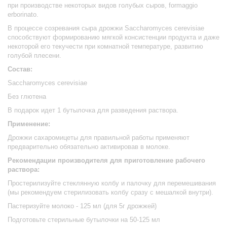
при производстве некоторых видов голубых сыров, formaggio
erborinato.
В процессе созревания сыра дрожжи Saccharomyces cerevisiae
способствуют формированию мягкой консистенции продукта и даже
некоторой его текучести при комнатной температуре, развитию
голубой плесени.
Состав:
Saccharomyces cerevisiae
Без глютена
В подарок идет 1 бутылочка для разведения раствора.
Применение:
Дрожжи сахаромицеты для правильной работы применяют
предварительно обязательно активировав в молоке.
Рекомендации производителя для приготовление рабочего
раствора:
Простерилизуйте стеклянную колбу и палочку для перемешивания
(мы рекомендуем стерилизовать колбу сразу с мешалкой внутри).
Пастеризуйте молоко - 125 мл (для 5г дрожжей)
Подготовьте стерильные бутылочки на 50-125 мл