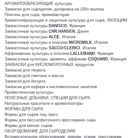
АРОМАТООБРАЗУЮЩИЕ культуры
Закваски для сыроделия, дозировка на 100л молока
Плесень для сыра, бревибактерии
Ароматообразующие и защитные культуры для сыра, ЛИЗОЦИМ
Заквасочные культуры
DANISCO
, Франция
Заквасочные культуры
CHR.HANSEN
, Дания
Заквасочные культуры
ALCE
, Италия
Заквасочные культуры и плесени
MICROMILK
, Италия
Заквасочные культуры
SACCO
/
CLERICI
, Италия
Аффинажные культуры и плесени
LALLEMAND
, Франция
Заквасочные культуры, ароматы, аффинаж
COQUARD
, Франция
ЗАКВАСКИ для КИСЛОМОЛОЧНЫХ продуктов
Закваски для творога
Закваски для сметаны и масла
Закваски для йогурта
Закваски для кефира и кисломолочных напитков
Пробиотические культуры
ПОЛЕЗНЫЕ ДОБАВКИ, СПЕЦИИ ДЛЯ СЫРА
Натуральные красители и ароматизаторы
ФОРМЫ ДЛЯ СЫРА
Формы для сыров под пресс
Формы для бессалфеточного прессования сыра
Формы для мягких сыров
ОБОРУДОВАНИЕ ДЛЯ СЫРОДЕЛИЯ
Вспомогательное оборудование, дренаж, отжим, прессование