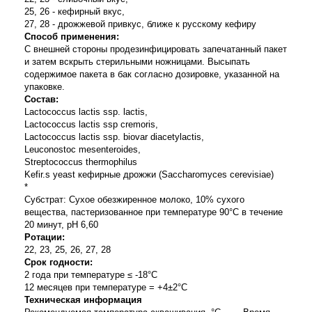
25, 26 - кефирный вкус,
27, 28 - дрожжевой привкус, ближе к русскому кефиру
Способ применения:
С внешней стороны продезинфицировать запечатанный пакет
и затем вскрыть стерильными ножницами. Высыпать
содержимое пакета в бак согласно дозировке, указанной на
упаковке.
Состав:
Laсtoсoссus laсtis ssp. laсtis,
Laсtoсoссus laсtis ssp сrеmoris,
Laсtoсoссus laсtis ssp. biovar diaсеtylaсtis,
Lеuсonоstoс mеsеntеroides,
Strеptocoссus thеrmophilus
Kеfir.s yеast
кефирные дрожжи
(Saссharomyсеs сеrеvisiaе)
*
Субстрат: Сухое обезжиренное молоко, 10% сухого
вещества, пастеризованное при температуре 90°С в течение
20 минут, рН 6,60
Ротации:
22, 23, 25, 26, 27, 28
Срок годности:
2 года при температуре ≤ -18°С
12 месяцев при температуре = +4±2°С
Техническая информация