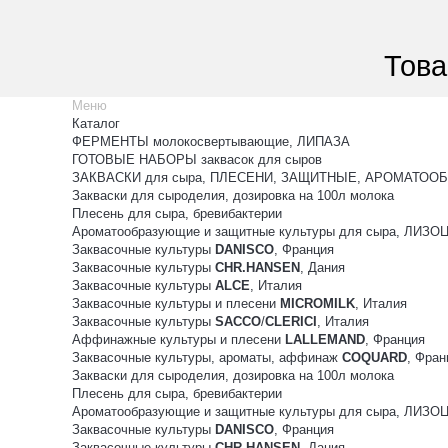
Това
Меню
Каталог
ФЕРМЕНТЫ молокосвертывающие, ЛИПАЗА
ГОТОВЫЕ НАБОРЫ заквасок для сыров
ЗАКВАСКИ для сыра, ПЛЕСЕНИ, ЗАЩИТНЫЕ, АРОМАТООБ
Закваски для сыроделия, дозировка на 100л молока
Плесень для сыра, бревибактерии
Ароматообразующие и защитные культуры для сыра, ЛИЗ
Заквасочные культуры
DANISCO
, Франция
Заквасочные культуры
CHR.HANSEN
, Дания
Заквасочные культуры
ALCE
, Италия
Заквасочные культуры и плесени
MICROMILK
, Италия
Заквасочные культуры
SACCO
/
CLERICI
, Италия
Аффинажные культуры и плесени
LALLEMAND
, Франция
Заквасочные культуры, ароматы, аффинаж
COQUARD
, Фран
Закваски для сыроделия, дозировка на 100л молока
Плесень для сыра, бревибактерии
Ароматообразующие и защитные культуры для сыра, ЛИЗ
Заквасочные культуры
DANISCO
, Франция
Заквасочные культуры
CHR.HANSEN
, Дания