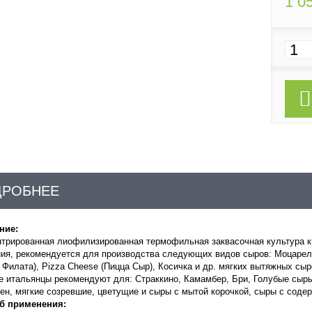
1 0
ДРОБНЕЕ
ние:
нтрированная лиофилизированная термофильная заквасочная культура 
ния,
рекомендуется для производства следующих видов сыров:
Моцарел
 Филата)
,
Pizza
Cheese (Пицца Сыр), Косичка и др. мягких вытяжных сыр
е итальянцы рекомендуют для: Страккино, Камамбер, Бри, Голубые сыры
н, мягкие созревшие, цветущие и сыры с мытой корочкой, сыры с сод
б применения: