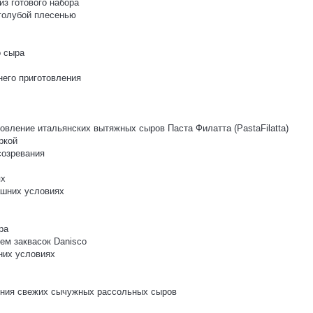
з готового набора
 голубой плесенью
о сыра
него приготовления
овление итальянских вытяжных сыров Паста Филатта (PastaFilatta)
ркой
созревания
ях
ашних условиях
ра
ем заквасок Danisco
них условиях
ления свежих сычужных рассольных сыров