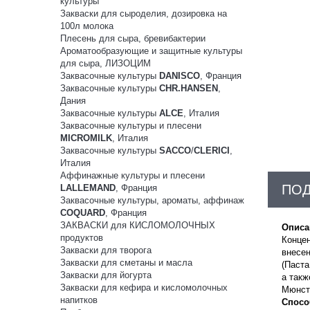
культуры
Закваски для сыроделия, дозировка на
100л молока
Плесень для сыра, бревибактерии
Ароматообразующие и защитные культуры
для сыра, ЛИЗОЦИМ
Заквасочные культуры
DANISCO
, Франция
Заквасочные культуры
CHR.HANSEN
,
Дания
Заквасочные культуры
ALCE
, Италия
Заквасочные культуры и плесени
MICROMILK
, Италия
Заквасочные культуры
SACCO
/
CLERICI
,
Италия
Аффинажные культуры и плесени
ПО
LALLEMAND
, Франция
Заквасочные культуры, ароматы, аффинаж
COQUARD
, Франция
ЗАКВАСКИ для КИСЛОМОЛОЧНЫХ
Описа
продуктов
Конце
Закваски для творога
внесе
Закваски для сметаны и масла
(Паста
Закваски для йогурта
а такж
Закваски для кефира и кисломолочных
Мюнсте
напитков
Спосо