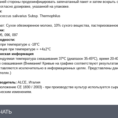
шней стороны продезинфицировать запечатанный пакет и затем вскрыть
согласно дозировке, указанной на упаковке.
в:
ococcus salivarius Subsp. Thermophilus
ат: Сухое обезжиренное молоко, 10% сухого вещества, пастеризованное 
ии:
95, 096, 097
годности:
 при температуре ≤ -18°С
яцев при температуре = +4±2°С
ческая информация
ендуемая температура сквашивания 37ºС
(диапазон 35-45ºС), время 20-4
 сквашивания (
Внимание! Кривые на графике соответствуют результата
ставляются исключительно в информационных целях. Представлены дан
телях.)
водитель:
ALCE, Италия
положение
CE
1830 / 2003) - при производстве культур используется сы
ческим изменениям.
ЧАТЬ