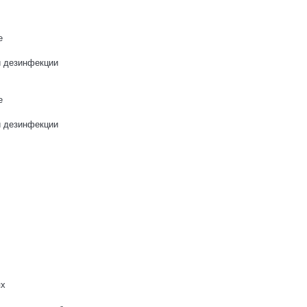
е
и дезинфекции
е
и дезинфекции
ях