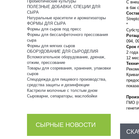
Пробиотические культуры
С вне
ПОЛЕЗНЫЕ ДОБАВКИ, СПЕЦИИ ДЛЯ
в бак 
СЫРА
Соста
Натуральные красители и ароматизаторы
Strept
ФОРМЫ ДЛЯ СЫРА
*
Формы для сыров под пресс
Субстр
Формы для бессалфеточного прессования
Ротац
сыра
094, 0
Формы для мягких сыров
Срок 
ОБОРУДОВАНИЕ ДЛЯ СЫРОДЕЛИЯ
2 года
Вспомогательное оборудование, дренаж,
12 мес
отжим, прессование
Техни
Товары для созревания, хранения, упаковки
Реком
сыров
Кривая
Спецодежда для пищевого производства,
предо
средства защиты и дезинфекции
показа
Кастрюли молочные с толстым дном
Сыроварни, сепараторы, маслобойки
Произ
ГМО (
генети
СЫРНЫЕ НОВОСТИ
СКА