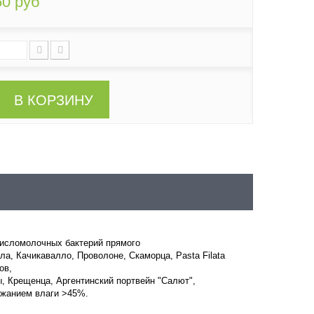
50 руб
В КОРЗИНУ
кисломолочных бактерий прямого
ла
,
Качикавалло
, Проволоне, Скаморца,
Pasta
Filata
ов,
, Крещенца, Аргентинский портвейн "Салют",
ержанием влаги >45%.