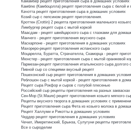
Камамбер рецепт приготовления сыра в домашних условиях и
Камблю (Камбоцолла) рецепт приготовления сыра с белой и
Качотта рецепт приготовления сыра в домашних условиях
Козий сыр с пепсином рецепт приготовления.
Кроттен (Crottin) 2 рецепта приготовления маленького козьег
Лимбургер рецепт сыра с мытой коркой
Маасдам - рецепт швейцарского сыра с глазками для домаш
Манчего - рецепт приготовления вкусного сыра
Маскарпоне - рецепт приготовления в домашних условиях
Махореро-рецепт приготовления испанского сыра
Моцарелла, Буратта, Страчателла, Скаморца - рецепт пригот
Мюнстер - рецепт приготовления сыра с мытой оранжевой ко
Пармезан-рецепт приготовления итальянского сыра долгого 
Пивной сыр со специями вкусный рецепт
Пошехонский сыр рецепт приготовления в домашних услови
Реблошон сыр с мытой коркой - рецепт приготовления в дом
Рецепт сыра Рокфор и сыров с голубой плесенью
Российский сыр рецепты приготовления на разных заквасках
Сен-Мор (St.Maure) рецепт приготовления козьего мягкого сы
Рецепты вкусного творога в домашних условиях с применени
Рецепт приготовления сыра Фета из козьего молока в домаш
Рецепт Халлуми и Рикотты в домашних условиях
Чеддер рецепт приготовления в домашних условиях
Чечил, Имеретинский, Брынза, Сулугуни рецепты приготов
Все о сыроделии