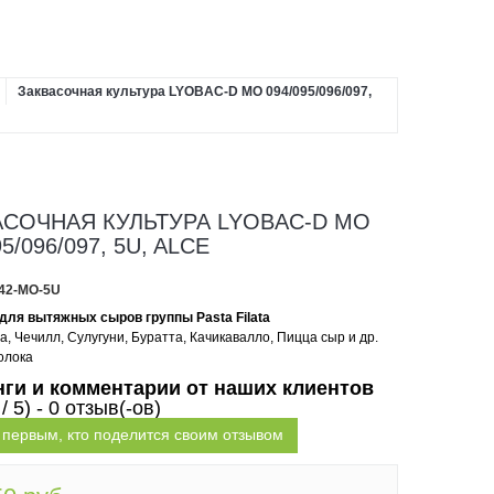
Заквасочная культура LYOBAC-D MO 094/095/096/097,
АСОЧНАЯ КУЛЬТУРА LYOBAC-D MO
95/096/097, 5U, ALCE
42-MO-5U
 для вытяжных сыров группы
Pasta
Filata
, Чечилл, Сулугуни, Буратта, Качикавалло, Пицца сыр и др.
олока
нги и комментарии от наших клиентов
 / 5) - 0 отзыв(-ов)
 первым, кто поделится своим отзывом