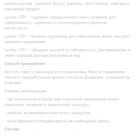
мягким вкусом - ряженка, йогурт, варенец, простокваша, сметана и
сметанный продукт.
Lyobac
CRY
– содержит определенную смесь штаммов для
эффективного, надежного и контролируемого развития
кислотности.
Lyobac
CRY
– штаммы подобраны для обеспечения более быстрого
времени сквашивания.
Lyobac
CRY
– обладает высокой устойчивостью к бактериофагам и
имеет широкий фагоальтернативный ряд.
Способ применения:
Достать пакет с закваской из холодильника. Внести содержимое
пакета в переработанное молоко согласно дозировке, указанной на
упаковке.
Важные рекомендации:
- при длительном воздействии комнатной температуры может
уменьшить активность заквасочной культуры
- избегать вспенивания и контакта с воздухом
- если образуется твердая масса, её необходимо убрать.
Состав: