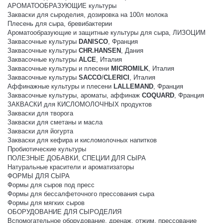
АРОМАТООБРАЗУЮЩИЕ культуры
Закваски для сыроделия, дозировка на 100л молока
Плесень для сыра, бревибактерии
Ароматообразующие и защитные культуры для сыра, ЛИЗОЦИМ
Заквасочные культуры
DANISCO
, Франция
Заквасочные культуры
CHR.HANSEN
, Дания
Заквасочные культуры
ALCE
, Италия
Заквасочные культуры и плесени
MICROMILK
, Италия
Заквасочные культуры
SACCO
/
CLERICI
, Италия
Аффинажные культуры и плесени
LALLEMAND
, Франция
Заквасочные культуры, ароматы, аффинаж
COQUARD
, Франция
ЗАКВАСКИ для КИСЛОМОЛОЧНЫХ продуктов
Закваски для творога
Закваски для сметаны и масла
Закваски для йогурта
Закваски для кефира и кисломолочных напитков
Пробиотические культуры
ПОЛЕЗНЫЕ ДОБАВКИ, СПЕЦИИ ДЛЯ СЫРА
Натуральные красители и ароматизаторы
ФОРМЫ ДЛЯ СЫРА
Формы для сыров под пресс
Формы для бессалфеточного прессования сыра
Формы для мягких сыров
ОБОРУДОВАНИЕ ДЛЯ СЫРОДЕЛИЯ
Вспомогательное оборудование, дренаж, отжим, прессование