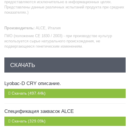
предоставляются исключительно в информационных целях.
Представлены данные различных испытаний продукта при средних
показателях.)
Производитель:
ALCE, Италия
ГМО (положение
CE
1830 / 2003) - при производстве культур
используется сырье натурального происхождения, не
подвергающееся генетическим изменениям.
СКАЧАТЬ
Lyobac-D CRY описание.
Скачать (497.44k)
Спецификация заквасок ALCE
Скачать (329.09k)