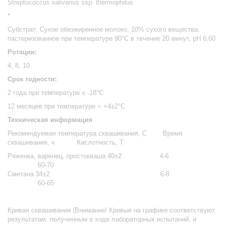
Streptococcus salivarius ssp. thеrmophilus
*
Субстрат: Сухое обезжиренное молоко, 10% сухого вещества,
пастеризованное при температуре 90°С в течение 20 минут, рН 6,60
Ротации:
4, 8, 10
Срок годности:
2 года при температуре ≤ -18°С
12 месяцев при температуре = +4±2°С
Техническая информация
Рекомендуемая температура сквашивания, С Время
сквашивания, ч Кислотность, Т
Ряженка, варенец, простокваша 40±2 4-6
60-70
Сметана 34±2 6-8
60-65
Кривая сквашивания (
Внимание! Кривые на графике соответствуют
результатам, полученным в ходе лабораторных испытаний, и