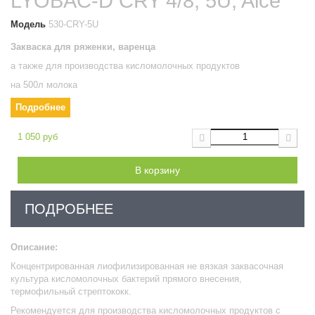
LYOBAC-D CRY 4/8, 5U, Alce
Модель
530-CRY-5U
Закваска для ряженки, варенца
а также для производства
кисломолочных продуктов
на 500л молока
Подробнее
1 050 руб
В корзину
ПОДРОБНЕЕ
Описание:
Концентрированная лиофилизированная не вязкая заквасочная
культура кисломолочных бактерий прямого внесения,
т
ермофильный стрептококк
.
Рекомендуется для производства кисломолочных продуктов с