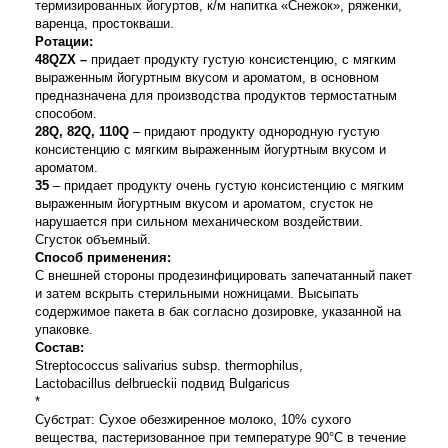
термизированных йогуртов,
к/м напитка «Снежок», ряженки,
варенца, простокваши.
Ротации:
48QZX –
придает продукту густую консистенцию, с мягким
выраженным йогуртным вкусом и ароматом, в основном
предназначена для производства продуктов термостатным
способом.
28
Q
, 82
Q
, 110
Q
– придают продукту однородную густую
консистенцию с мягким выраженным йогуртным вкусом и
ароматом.
35
– придает продукту очень густую консистенцию с мягким
выраженным йогуртным вкусом и ароматом, сгусток не
нарушается при сильном механическом воздействии.
Сгусток объемный.
Способ применения:
С внешней стороны продезинфицировать запечатанный пакет
и затем вскрыть стерильными ножницами. Высыпать
содержимое пакета в бак согласно дозировке, указанной на
упаковке.
Состав:
Streptococcus
salivarius
subsp
.
thermophilus
,
Lactobacillus
delbrueckii
подвид
Bulgaricus
*
Субстрат: Сухое обезжиренное молоко, 10% сухого
вещества, пастеризованное при температуре 90°С в течение