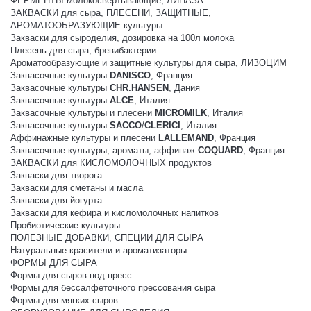
ФЕРМЕНТЫ молокосвертывающие, ЛИПАЗА
ЗАКВАСКИ для сыра, ПЛЕСЕНИ, ЗАЩИТНЫЕ,
АРОМАТООБРАЗУЮЩИЕ культуры
Закваски для сыроделия, дозировка на 100л молока
Плесень для сыра, бревибактерии
Ароматообразующие и защитные культуры для сыра, ЛИЗОЦИМ
Заквасочные культуры
DANISCO
, Франция
Заквасочные культуры
CHR.HANSEN
, Дания
Заквасочные культуры
ALCE
, Италия
Заквасочные культуры и плесени
MICROMILK
, Италия
Заквасочные культуры
SACCO
/
CLERICI
, Италия
Аффинажные культуры и плесени
LALLEMAND
, Франция
Заквасочные культуры, ароматы, аффинаж
COQUARD
, Франция
ЗАКВАСКИ для КИСЛОМОЛОЧНЫХ продуктов
Закваски для творога
Закваски для сметаны и масла
Закваски для йогурта
Закваски для кефира и кисломолочных напитков
Пробиотические культуры
ПОЛЕЗНЫЕ ДОБАВКИ, СПЕЦИИ ДЛЯ СЫРА
Натуральные красители и ароматизаторы
ФОРМЫ ДЛЯ СЫРА
Формы для сыров под пресс
Формы для бессалфеточного прессования сыра
Формы для мягких сыров