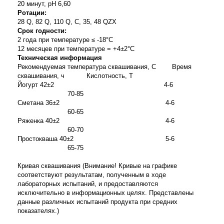
20 минут, рН 6,60
Ротации:
28
Q
, 82
Q
, 110
Q
,
C
, 35, 48
QZX
Срок годности:
2 года при температуре ≤ -18°С
12 месяцев при температуре = +4±2°С
Техническая информация
Рекомендуемая температура сквашивания, С Время
сквашивания, ч Кислотность, Т
Йогурт 42±2 4-6
70-85
Сметана 36±2 4-6
60-65
Ряженка 40±2 4-6
60-70
Простокваша 40±2 5-6
65-75
Кривая сквашивания (
Внимание! Кривые на графике
соответствуют результатам, полученным в ходе
лабораторных испытаний, и предоставляются
исключительно в информационных целях. Представлены
данные различных испытаний продукта при средних
показателях.)