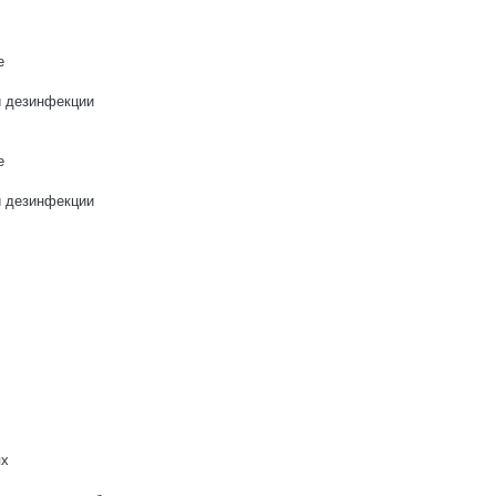
е
и дезинфекции
е
и дезинфекции
ях