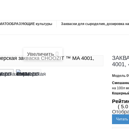
ОМАТООБРАЗУЮЩИЕ культуры
Закваски для сыроделия, дозировка н
Увеличить
ЗАКВ
4001,
Модель
0
Смешанна
на 100л 
Кошерный
Рейти
( 5.0
Отобра
Читать