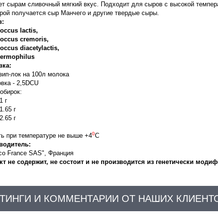
т сырам сливочный мягкий вкус. Подходит для сыров с высокой темпера
рой получается сыр Манчего и другие твердые сыры.
в:
occus lactis,
occus cremoris,
occus diacetylactis,
hermophilus
вка:
зип-лок на 100л молока
вка - 2,5DCU
обирок:
1 г
1.65 г
2.65 г
0
ь при температуре не выше +4
С
водитель:
co France SAS", Франция
кт не содержит, не состоит и не производится из генетически мод
ТИНГИ И КОММЕНТАРИИ ОТ НАШИХ КЛИЕНТ