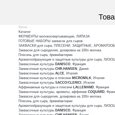
Това
Меню
Каталог
ФЕРМЕНТЫ молокосвертывающие, ЛИПАЗА
ГОТОВЫЕ НАБОРЫ заквасок для сыров
ЗАКВАСКИ для сыра, ПЛЕСЕНИ, ЗАЩИТНЫЕ, АРОМАТООБ
Закваски для сыроделия, дозировка на 100л молока
Плесень для сыра, бревибактерии
Ароматообразующие и защитные культуры для сыра, ЛИЗ
Заквасочные культуры
DANISCO
, Франция
Заквасочные культуры
CHR.HANSEN
, Дания
Заквасочные культуры
ALCE
, Италия
Заквасочные культуры и плесени
MICROMILK
, Италия
Заквасочные культуры
SACCO
/
CLERICI
, Италия
Аффинажные культуры и плесени
LALLEMAND
, Франция
Заквасочные культуры, ароматы, аффинаж
COQUARD
, Фран
Закваски для сыроделия, дозировка на 100л молока
Плесень для сыра, бревибактерии
Ароматообразующие и защитные культуры для сыра, ЛИЗ
Заквасочные культуры
DANISCO
, Франция
Заквасочные культуры
CHR.HANSEN
, Дания