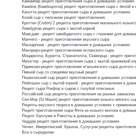
Камамбер рецепт приготовления сыра в домашних условиях и
Камблю (Камбоцолла) рецепт приготовления сыра с белой и
Качотта рецепт приготовления сыра в домашних условиях
Козий сыр с пепсином рецепт приготовления.
Кроттен (Crottin) 2 рецепта приготовления маленького козьег
Лимбургер рецепт сыра с мытой коркой
Маасдам - рецепт швейцарского сыра с глазками для домаш
Манчего - рецепт приготовления вкусного сыра
Маскарпоне - рецепт приготовления в домашних условиях
Махореро-рецепт приготовления испанского сыра
Моцарелла, Буратта, Страчателла, Скаморца - рецепт пригот
Мюнстер - рецепт приготовления сыра с мытой оранжевой ко
Пармезан-рецепт приготовления итальянского сыра долгого 
Пивной сыр со специями вкусный рецепт
Пошехонский сыр рецепт приготовления в домашних услови
Реблошон сыр с мытой коркой - рецепт приготовления в дом
Рецепт сыра Рокфор и сыров с голубой плесенью
Российский сыр рецепты приготовления на разных заквасках
Сен-Мор (St.Maure) рецепт приготовления козьего мягкого сы
Рецепты вкусного творога в домашних условиях с применени
Рецепт приготовления сыра Фета из козьего молока в домаш
Рецепт Халлуми и Рикотты в домашних условиях
Чеддер рецепт приготовления в домашних условиях
Чечил, Имеретинский, Брынза, Сулугуни рецепты приготов
Все о сыроделии