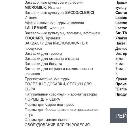
Заквасочные культуры и плесени
Придае
MICROMILK
, Италия
культу
Заквасочные культуры
SACCO
/
CLERICI
,
Соста
Италия
Lactoc
Аффинажные культуры и плесени
Lactoc
LALLEMAND
, Франция
Lactoc
Заквасочные культуры, ароматы, аффинаж
Str. T
COQUARD
, Франция
Упако
ЗАКВАСКИ для КИСЛОМОЛОЧНЫХ
Пакет 
продуктов
Дозиро
Закваски для творога
Вес пр
Закваски для сметаны и масла
2 мл - 
Закваски для йогурта
5 мл - 
Закваски для кефира и кисломолочных
7 мл - 
напитков
*
Пробиотические культуры
Хранит
ПОЛЕЗНЫЕ ДОБАВКИ, СПЕЦИИ ДЛЯ
Произ
СЫРА
"Danis
Натуральные красители и ароматизаторы
Проду
ФОРМЫ ДЛЯ СЫРА
Формы для сыров под пресс
Формы для бессалфеточного прессования
сыра
РЕЙ
Формы для мягких сыров
ОБОРУДОВАНИЕ ДЛЯ СЫРОДЕЛИЯ