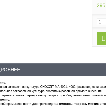
295
ДРОБНЕЕ
ние:
ная заквасочная культура CHOOZIT MA 4001, 4002 (разновидности штам
иальная заквасочная культура лиофилизированная прямого внесения.
оферментативная фермерская культура с преобладанием мезофильной
нение:
евой промышленности для производства
сметаны, творога, мягких и 