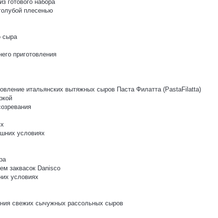
з готового набора
 голубой плесенью
о сыра
него приготовления
овление итальянских вытяжных сыров Паста Филатта (PastaFilatta)
ркой
созревания
ях
ашних условиях
ра
ем заквасок Danisco
них условиях
ления свежих сычужных рассольных сыров