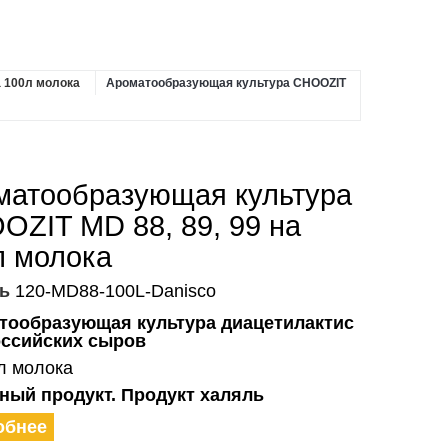
а 100л молока
Ароматообразующая культура CHOOZIT
матообразующая культура
OZIT MD 88, 89, 99 на
л молока
ь
120-MD88-100L-Danisco
тообразующая культура диацетилактис
оссийских сыров
л молока
ный продукт. Продукт халяль
обнее