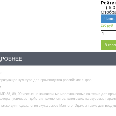
Рейти
( 5.0
Отобра
Читать
220 руб
В корз
ДРОБНЕЕ
:
бразующая культура для производства российских сыров.
:
MD 88, 89, 99 чистые не заквасочные молочнокислые бактерии для про
которая усиливает действия компонентов, влияющих на вкусовые парам
также для подкисления вкуса сыров Манчего, Эдам, а также для воздуш