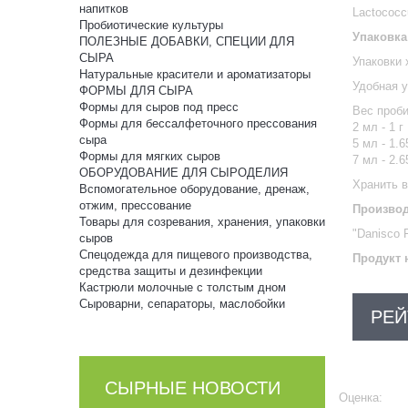
напитков
Lactococcu
Пробиотические культуры
Упаковка
ПОЛЕЗНЫЕ ДОБАВКИ, СПЕЦИИ ДЛЯ
СЫРА
Упаковки 
Натуральные красители и ароматизаторы
Удобная у
ФОРМЫ ДЛЯ СЫРА
Формы для сыров под пресс
Вес проби
Формы для бессалфеточного прессования
2 мл - 1 г
сыра
5 мл - 1.6
Формы для мягких сыров
7 мл - 2.6
ОБОРУДОВАНИЕ ДЛЯ СЫРОДЕЛИЯ
Хранить в
Вспомогательное оборудование, дренаж,
отжим, прессование
Производ
Товары для созревания, хранения, упаковки
"Danisco 
сыров
Спецодежда для пищевого производства,
Продукт 
средства защиты и дезинфекции
Кастрюли молочные с толстым дном
Сыроварни, сепараторы, маслобойки
РЕЙ
СЫРНЫЕ НОВОСТИ
Оценка: