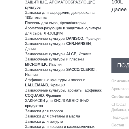
ЗАЩИТНЫЕ, АРОМАТООБРАЗУЮЩИЕ
культуры
Далее
Закваски для сыроделия, дозировка на
100л молока
Плесень для сыра, бревибактерии
Ароматообразующие и защитные культуры
для сыра, ЛИЗОЦИМ
Заквасочные культуры
DANISCO
, Франция
Заквасочные культуры
CHR.HANSEN
,
Дания
Заквасочные культуры
ALCE
, Италия
Заквасочные культуры и плесени
MICROMILK
, Италия
ПО
Заквасочные культуры
SACCO
/
CLERICI
,
Италия
Аффинажные культуры и плесени
Описание
LALLEMAND
, Франция
Ароматоо
Заквасочные культуры, ароматы, аффинаж
COQUARD
, Франция
Свойства
ЗАКВАСКИ для КИСЛОМОЛОЧНЫХ
CHOOZIT 
продуктов
Добавка, 
Закваски для творога
Закваски для сметаны и масла
Подходит 
Закваски для йогурта
Состав:
Закваски для кефира и кисломолочных