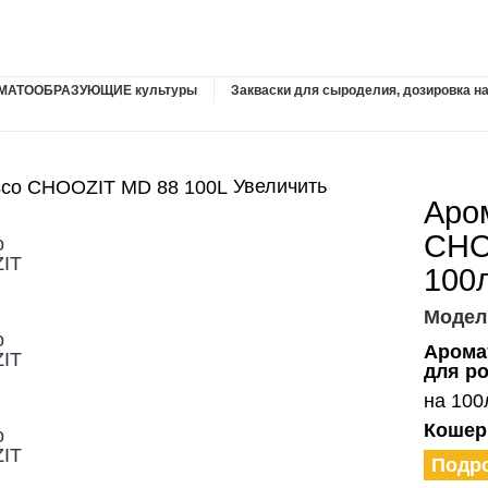
ОМАТООБРАЗУЮЩИЕ культуры
Закваски для сыроделия, дозировка н
Увеличить
Аро
CHO
100
Модел
Арома
для р
на 100
Кошер
Подр