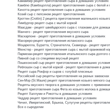
Камамбер рецепт приготовления сыра в домашних условиях и
Камблю (Камбоцолла) рецепт приготовления сыра с белой и
Качотта рецепт приготовления сыра в домашних условиях
Козий сыр с пепсином рецепт приготовления.
Кроттен (Crottin) 2 рецепта приготовления маленького козьег
Лимбургер рецепт сыра с мытой коркой
Маасдам - рецепт швейцарского сыра с глазками для домаш
Манчего - рецепт приготовления вкусного сыра
Маскарпоне - рецепт приготовления в домашних условиях
Махореро-рецепт приготовления испанского сыра
Моцарелла, Буратта, Страчателла, Скаморца - рецепт пригот
Мюнстер - рецепт приготовления сыра с мытой оранжевой ко
Пармезан-рецепт приготовления итальянского сыра долгого 
Пивной сыр со специями вкусный рецепт
Пошехонский сыр рецепт приготовления в домашних услови
Реблошон сыр с мытой коркой - рецепт приготовления в дом
Рецепт сыра Рокфор и сыров с голубой плесенью
Российский сыр рецепты приготовления на разных заквасках
Сен-Мор (St.Maure) рецепт приготовления козьего мягкого сы
Рецепты вкусного творога в домашних условиях с применени
Рецепт приготовления сыра Фета из козьего молока в домаш
Рецепт Халлуми и Рикотты в домашних условиях
Чеддер рецепт приготовления в домашних условиях
Чечил, Имеретинский, Брынза, Сулугуни рецепты приготов
Все о сыроделии