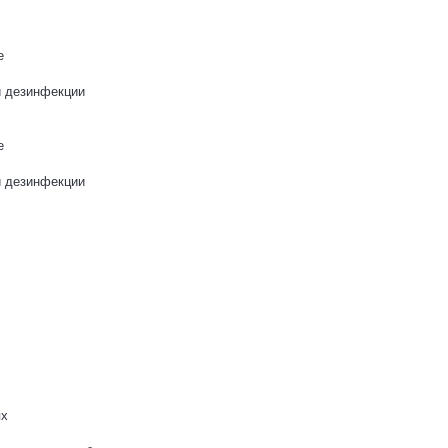
е
и дезинфекции
е
и дезинфекции
ях