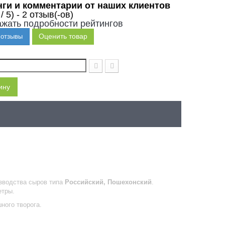
нги и комментарии от наших клиентов
 / 5) - 2 отзыв(-ов)
жать подробности рейтингов
Оценить товар
 отзывы
ину
изводства сыров типа
Российский, Пошехонский
.
етры.
ного творога.