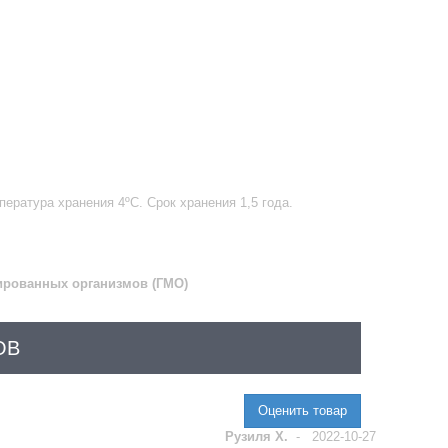
ература хранения 4ºС. Срок хранения 1,5 года.
цированных организмов (ГМО)
ОВ
Оценить товар
Рузиля Х.
-
2022-10-27