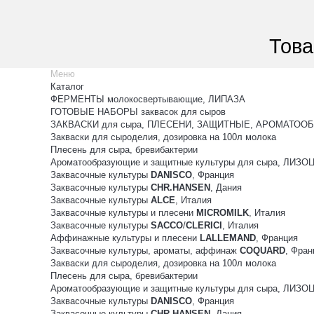
Това
Меню
Каталог
ФЕРМЕНТЫ молокосвертывающие, ЛИПАЗА
ГОТОВЫЕ НАБОРЫ заквасок для сыров
ЗАКВАСКИ для сыра, ПЛЕСЕНИ, ЗАЩИТНЫЕ, АРОМАТООБ
Закваски для сыроделия, дозировка на 100л молока
Плесень для сыра, бревибактерии
Ароматообразующие и защитные культуры для сыра, ЛИЗ
Заквасочные культуры
DANISCO
, Франция
Заквасочные культуры
CHR.HANSEN
, Дания
Заквасочные культуры
ALCE
, Италия
Заквасочные культуры и плесени
MICROMILK
, Италия
Заквасочные культуры
SACCO
/
CLERICI
, Италия
Аффинажные культуры и плесени
LALLEMAND
, Франция
Заквасочные культуры, ароматы, аффинаж
COQUARD
, Фран
Закваски для сыроделия, дозировка на 100л молока
Плесень для сыра, бревибактерии
Ароматообразующие и защитные культуры для сыра, ЛИЗ
Заквасочные культуры
DANISCO
, Франция
Заквасочные культуры
CHR.HANSEN
, Дания