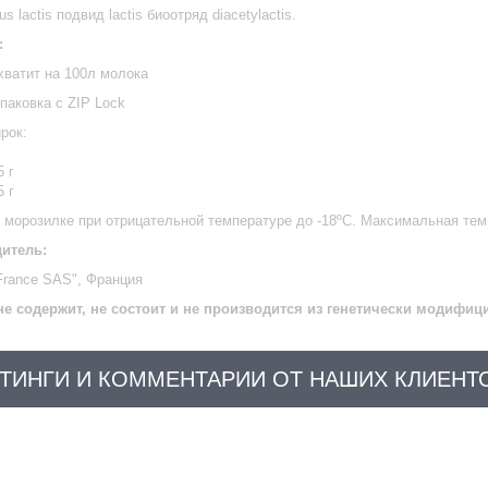
s lactis подвид lactis биоотряд diacetylactis.
:
хватит на 100л молока
паковка с ZIP Lock
рок:
5 г
5 г
 морозилке при отрицательной температуре до -18ºС. Максимальная темп
итель:
France SAS", Франция
не содержит, не состоит и не производится из генетически модифи
ТИНГИ И КОММЕНТАРИИ ОТ НАШИХ КЛИЕНТ