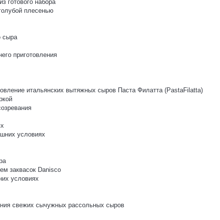
з готового набора
 голубой плесенью
о сыра
него приготовления
овление итальянских вытяжных сыров Паста Филатта (PastaFilatta)
ркой
созревания
ях
ашних условиях
ра
ем заквасок Danisco
них условиях
ления свежих сычужных рассольных сыров