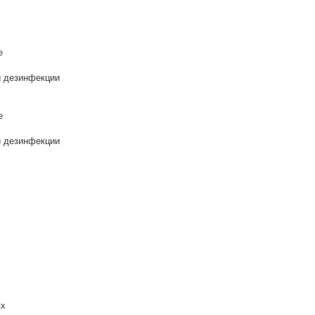
е
и дезинфекции
е
и дезинфекции
ях