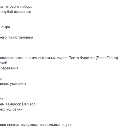
з готового набора
 голубой плесенью
о сыра
него приготовления
овление итальянских вытяжных сыров Паста Филатта (PastaFilatta)
ркой
созревания
ях
ашних условиях
ра
ем заквасок Danisco
них условиях
ления свежих сычужных рассольных сыров