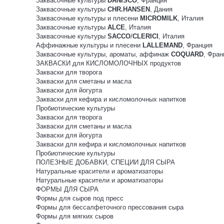
Заквасочные культуры
DANISCO
, Франция
Заквасочные культуры
CHR.HANSEN
, Дания
Заквасочные культуры и плесени
MICROMILK
, Италия
Заквасочные культуры
ALCE
, Италия
Заквасочные культуры
SACCO
/
CLERICI
, Италия
Аффинажные культуры и плесени
LALLEMAND
, Франция
Заквасочные культуры, ароматы, аффинаж
COQUARD
, Фран
ЗАКВАСКИ для КИСЛОМОЛОЧНЫХ продуктов
Закваски для творога
Закваски для сметаны и масла
Закваски для йогурта
Закваски для кефира и кисломолочных напитков
Пробиотические культуры
Закваски для творога
Закваски для сметаны и масла
Закваски для йогурта
Закваски для кефира и кисломолочных напитков
Пробиотические культуры
ПОЛЕЗНЫЕ ДОБАВКИ, СПЕЦИИ ДЛЯ СЫРА
Натуральные красители и ароматизаторы
Натуральные красители и ароматизаторы
ФОРМЫ ДЛЯ СЫРА
Формы для сыров под пресс
Формы для бессалфеточного прессования сыра
Формы для мягких сыров