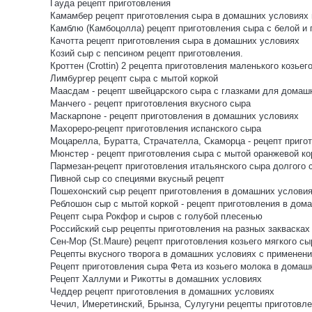
Гауда рецепт приготовления
Камамбер рецепт приготовления сыра в домашних условиях и
Камблю (Камбоцолла) рецепт приготовления сыра с белой и
Качотта рецепт приготовления сыра в домашних условиях
Козий сыр с пепсином рецепт приготовления.
Кроттен (Crottin) 2 рецепта приготовления маленького козьег
Лимбургер рецепт сыра с мытой коркой
Маасдам - рецепт швейцарского сыра с глазками для домаш
Манчего - рецепт приготовления вкусного сыра
Маскарпоне - рецепт приготовления в домашних условиях
Махореро-рецепт приготовления испанского сыра
Моцарелла, Буратта, Страчателла, Скаморца - рецепт пригот
Мюнстер - рецепт приготовления сыра с мытой оранжевой ко
Пармезан-рецепт приготовления итальянского сыра долгого 
Пивной сыр со специями вкусный рецепт
Пошехонский сыр рецепт приготовления в домашних услови
Реблошон сыр с мытой коркой - рецепт приготовления в дом
Рецепт сыра Рокфор и сыров с голубой плесенью
Российский сыр рецепты приготовления на разных заквасках
Сен-Мор (St.Maure) рецепт приготовления козьего мягкого сы
Рецепты вкусного творога в домашних условиях с применени
Рецепт приготовления сыра Фета из козьего молока в домаш
Рецепт Халлуми и Рикотты в домашних условиях
Чеддер рецепт приготовления в домашних условиях
Чечил, Имеретинский, Брынза, Сулугуни рецепты приготов