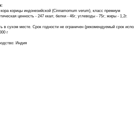
в
:
 кора корицы индонезийской (Cinnamomum verum)
, класс премиум
тическая ценность - 247 ккал; белки - 46г; углеводы - 75г; жиры - 1,2г.
ь в сухом месте. Срок годности не ограничен (рекомендуемый срок испо
000 г
водство: Индия