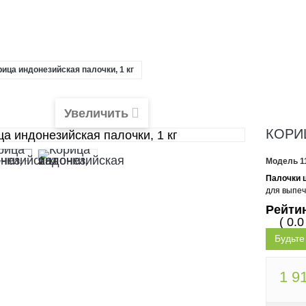
рица индонезийская палочки, 1 кг
Увеличить
КОРИ
Модель
1
Палочки 
для выпеч
Рейти
( 0.0
Будьте
1 9