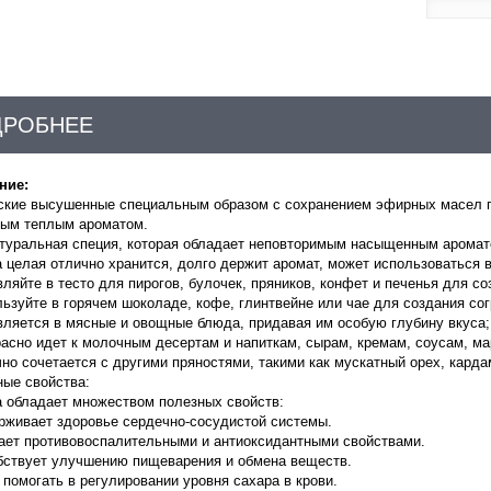
ДРОБНЕЕ
ние:
ские высушенные специальным образом с сохранением эфирных масел па
ным теплым ароматом.
туральная специя, которая
обладает неповторимым
насыщенным аромато
 целая отлично хранится, долго держит аромат, может использоваться 
вляйте в тесто для пирогов, булочек, пряников, конфет и печенья для со
льзуйте в горячем шоколаде, кофе, глинтвейне или чае для создания со
вляется в мясные и овощные блюда, придавая им особую глубину вкуса;
расно идет к молочным десертам и напиткам, сырам, кремам, соусам, м
чно сочетается с другими пряностями, такими как мускатный орех, карда
ые свойства:
 обладает множеством полезных свойств:
рживает здоровье сердечно-сосудистой системы.
ает противовоспалительными и антиоксидантными свойствами.
бствует улучшению пищеварения и обмена веществ.
помогать в регулировании уровня сахара в крови.