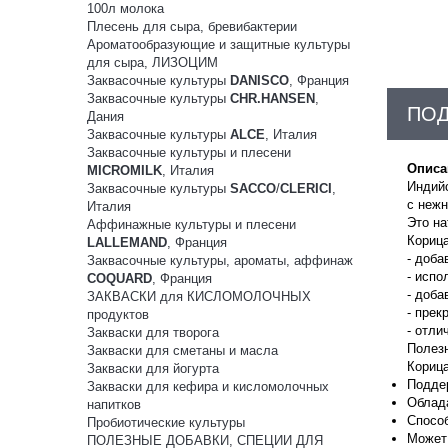
100л молока
Плесень для сыра, бревибактерии
Ароматообразующие и защитные культуры
для сыра, ЛИЗОЦИМ
Заквасочные культуры
DANISCO
, Франция
Заквасочные культуры
CHR.HANSEN
,
ПО
Дания
Заквасочные культуры
ALCE
, Италия
Заквасочные культуры и плесени
Описа
MICROMILK
, Италия
Индий
Заквасочные культуры
SACCO
/
CLERICI
,
с неж
Италия
Это на
Аффинажные культуры и плесени
Корица
LALLEMAND
, Франция
- доба
Заквасочные культуры, ароматы, аффинаж
- испо
COQUARD
, Франция
- доба
ЗАКВАСКИ для КИСЛОМОЛОЧНЫХ
- прек
продуктов
- отли
Закваски для творога
Полезн
Закваски для сметаны и масла
Корица
Закваски для йогурта
Подде
Закваски для кефира и кисломолочных
Облад
напитков
Спосо
Пробиотические культуры
Может 
ПОЛЕЗНЫЕ ДОБАВКИ, СПЕЦИИ ДЛЯ