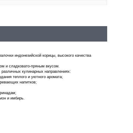
лочки индонезийской корицы, высокого качества
м и сладковато-пряным вкусом
.
в различных кулинарных направлениях:
здания теплого и уютного аромата;
гревающих напитков;
аринадам;
мон и имбирь.