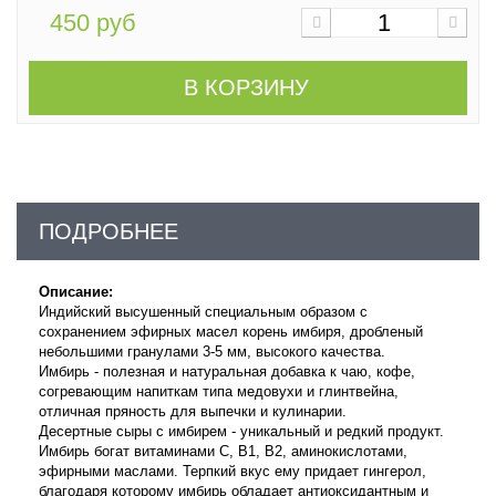
450 руб
В КОРЗИНУ
ПОДРОБНЕЕ
Описание:
Индийский высушенный специальным образом с
сохранением эфирных масел корень имбиря, дробленый
небольшими гранулами 3-5 мм, высокого качества.
Имбирь - полезная и натуральная добавка к чаю, кофе,
согревающим напиткам типа медовухи и глинтвейна,
отличная пряность для выпечки и кулинарии.
Десертные сыры с имбирем - уникальный и редкий продукт.
Имбирь богат витаминами С, В1, В2, аминокислотами,
эфирными маслами. Терпкий вкус ему придает гингерол,
благодаря которому имбирь обладает антиоксидантным и