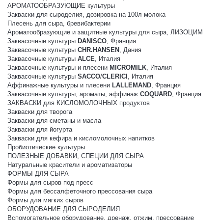
АРОМАТООБРАЗУЮЩИЕ культуры
Закваски для сыроделия, дозировка на 100л молока
Плесень для сыра, бревибактерии
Ароматообразующие и защитные культуры для сыра, ЛИЗОЦИМ
Заквасочные культуры
DANISCO
, Франция
Заквасочные культуры
CHR.HANSEN
, Дания
Заквасочные культуры
ALCE
, Италия
Заквасочные культуры и плесени
MICROMILK
, Италия
Заквасочные культуры
SACCO
/
CLERICI
, Италия
Аффинажные культуры и плесени
LALLEMAND
, Франция
Заквасочные культуры, ароматы, аффинаж
COQUARD
, Франция
ЗАКВАСКИ для КИСЛОМОЛОЧНЫХ продуктов
Закваски для творога
Закваски для сметаны и масла
Закваски для йогурта
Закваски для кефира и кисломолочных напитков
Пробиотические культуры
ПОЛЕЗНЫЕ ДОБАВКИ, СПЕЦИИ ДЛЯ СЫРА
Натуральные красители и ароматизаторы
ФОРМЫ ДЛЯ СЫРА
Формы для сыров под пресс
Формы для бессалфеточного прессования сыра
Формы для мягких сыров
ОБОРУДОВАНИЕ ДЛЯ СЫРОДЕЛИЯ
Вспомогательное оборудование, дренаж, отжим, прессование