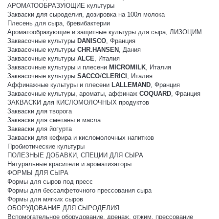
АРОМАТООБРАЗУЮЩИЕ культуры
Закваски для сыроделия, дозировка на 100л молока
Плесень для сыра, бревибактерии
Ароматообразующие и защитные культуры для сыра, ЛИЗОЦИМ
Заквасочные культуры
DANISCO
, Франция
Заквасочные культуры
CHR.HANSEN
, Дания
Заквасочные культуры
ALCE
, Италия
Заквасочные культуры и плесени
MICROMILK
, Италия
Заквасочные культуры
SACCO
/
CLERICI
, Италия
Аффинажные культуры и плесени
LALLEMAND
, Франция
Заквасочные культуры, ароматы, аффинаж
COQUARD
, Франция
ЗАКВАСКИ для КИСЛОМОЛОЧНЫХ продуктов
Закваски для творога
Закваски для сметаны и масла
Закваски для йогурта
Закваски для кефира и кисломолочных напитков
Пробиотические культуры
ПОЛЕЗНЫЕ ДОБАВКИ, СПЕЦИИ ДЛЯ СЫРА
Натуральные красители и ароматизаторы
ФОРМЫ ДЛЯ СЫРА
Формы для сыров под пресс
Формы для бессалфеточного прессования сыра
Формы для мягких сыров
ОБОРУДОВАНИЕ ДЛЯ СЫРОДЕЛИЯ
Вспомогательное оборудование, дренаж, отжим, прессование