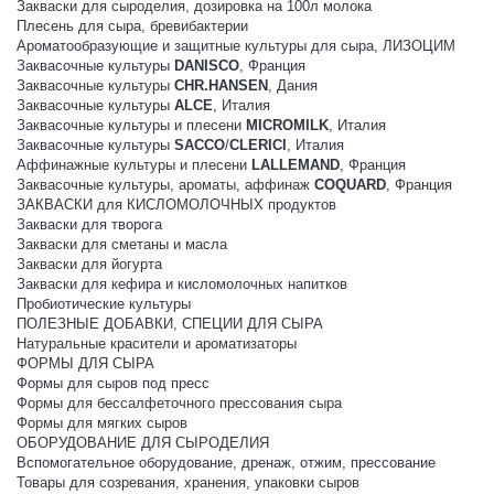
Закваски для сыроделия, дозировка на 100л молока
Плесень для сыра, бревибактерии
Ароматообразующие и защитные культуры для сыра, ЛИЗОЦИМ
Заквасочные культуры
DANISCO
, Франция
Заквасочные культуры
CHR.HANSEN
, Дания
Заквасочные культуры
ALCE
, Италия
Заквасочные культуры и плесени
MICROMILK
, Италия
Заквасочные культуры
SACCO
/
CLERICI
, Италия
Аффинажные культуры и плесени
LALLEMAND
, Франция
Заквасочные культуры, ароматы, аффинаж
COQUARD
, Франция
ЗАКВАСКИ для КИСЛОМОЛОЧНЫХ продуктов
Закваски для творога
Закваски для сметаны и масла
Закваски для йогурта
Закваски для кефира и кисломолочных напитков
Пробиотические культуры
ПОЛЕЗНЫЕ ДОБАВКИ, СПЕЦИИ ДЛЯ СЫРА
Натуральные красители и ароматизаторы
ФОРМЫ ДЛЯ СЫРА
Формы для сыров под пресс
Формы для бессалфеточного прессования сыра
Формы для мягких сыров
ОБОРУДОВАНИЕ ДЛЯ СЫРОДЕЛИЯ
Вспомогательное оборудование, дренаж, отжим, прессование
Товары для созревания, хранения, упаковки сыров