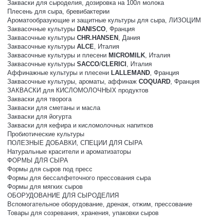
Закваски для сыроделия, дозировка на 100л молока
Плесень для сыра, бревибактерии
Ароматообразующие и защитные культуры для сыра, ЛИЗОЦИМ
Заквасочные культуры
DANISCO
, Франция
Заквасочные культуры
CHR.HANSEN
, Дания
Заквасочные культуры
ALCE
, Италия
Заквасочные культуры и плесени
MICROMILK
, Италия
Заквасочные культуры
SACCO
/
CLERICI
, Италия
Аффинажные культуры и плесени
LALLEMAND
, Франция
Заквасочные культуры, ароматы, аффинаж
COQUARD
, Франция
ЗАКВАСКИ для КИСЛОМОЛОЧНЫХ продуктов
Закваски для творога
Закваски для сметаны и масла
Закваски для йогурта
Закваски для кефира и кисломолочных напитков
Пробиотические культуры
ПОЛЕЗНЫЕ ДОБАВКИ, СПЕЦИИ ДЛЯ СЫРА
Натуральные красители и ароматизаторы
ФОРМЫ ДЛЯ СЫРА
Формы для сыров под пресс
Формы для бессалфеточного прессования сыра
Формы для мягких сыров
ОБОРУДОВАНИЕ ДЛЯ СЫРОДЕЛИЯ
Вспомогательное оборудование, дренаж, отжим, прессование
Товары для созревания, хранения, упаковки сыров