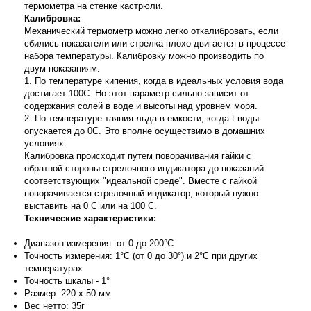
термометра на стенке кастрюли.
Калибровка:
Механический термометр можно легко откалибровать, если
сбились показатели или стрелка плохо двигается в процессе
набора температуры. Калибровку можно производить по
двум показаниям:
1. По температуре кипения, когда в идеальных условия вода
достигает 100С. Но этот параметр сильно зависит от
содержания солей в воде и высоты над уровнем моря.
2. По температуре таяния льда в емкости, когда t воды
опускается до 0С. Это вполне осуществимо в домашних
условиях.
Калибровка происходит путем поворачивания гайки с
обратной стороны стрелочного индикатора до показаний
соответствующих "идеальной среде". Вместе с гайкой
поворачивается стрелочный индикатор, который нужно
выставить на 0 С или на 100 С.
Технические характеристики:
Диапазон измерения: от 0 до 200°С
Точность измерения: 1°С (от 0 до 30°) и 2°С при других
температурах
Точность шкалы - 1°
Размер: 220 х 50 мм
Вес нетто: 35г