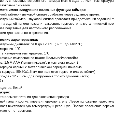
ие. А с помощью встроенного таймера можно задать лимит температуры
звуковым сигналом.
метр имеет следующие полезные функции таймера:
ной таймер - звуковой сигнал сработает через заданное время.
атурный таймер - звуковой сигнал сработает при достижении заданной 
 на задней панели позволит закрепить термометр на металлической пов
ая подставка для настольного расположения
тие для настенного крепления.
ческие характеристики:
атурный диапазон: от 0 до +250°C (32 °F до +482 °F)
мерения: 1°C
ть измерения температуры: 1°C
лючение измерения по шкале Цельсия/Фаренгейта
е: 1.5 V ААА ("мизинчиковая", в комплект входит)
Корпуса черный с металлической передней панелью
 корпуса: 80x80x1,5 мм (не является термо- и влагостойким)
зонда - 12 х 5 см (для погружения только длинная часть)
0 г
одство: Китай
укция:
те элемент питания для включения прибора
ней панели корпус имеется переключатель. Левое положение переключа
вает выставленную температуру и реальную. Правое положение переклю
жает отчет времени.