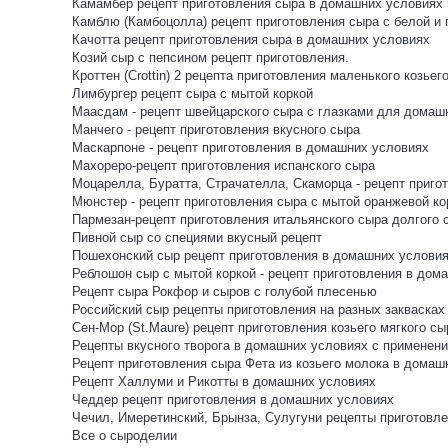
Камамбер рецепт приготовления сыра в домашних условиях и
Камблю (Камбоцолла) рецепт приготовления сыра с белой и
Качотта рецепт приготовления сыра в домашних условиях
Козий сыр с пепсином рецепт приготовления.
Кроттен (Crottin) 2 рецепта приготовления маленького козьег
Лимбургер рецепт сыра с мытой коркой
Маасдам - рецепт швейцарского сыра с глазками для домаш
Манчего - рецепт приготовления вкусного сыра
Маскарпоне - рецепт приготовления в домашних условиях
Махореро-рецепт приготовления испанского сыра
Моцарелла, Буратта, Страчателла, Скаморца - рецепт пригот
Мюнстер - рецепт приготовления сыра с мытой оранжевой ко
Пармезан-рецепт приготовления итальянского сыра долгого 
Пивной сыр со специями вкусный рецепт
Пошехонский сыр рецепт приготовления в домашних услови
Реблошон сыр с мытой коркой - рецепт приготовления в дом
Рецепт сыра Рокфор и сыров с голубой плесенью
Российский сыр рецепты приготовления на разных заквасках
Сен-Мор (St.Maure) рецепт приготовления козьего мягкого сы
Рецепты вкусного творога в домашних условиях с применени
Рецепт приготовления сыра Фета из козьего молока в домаш
Рецепт Халлуми и Рикотты в домашних условиях
Чеддер рецепт приготовления в домашних условиях
Чечил, Имеретинский, Брынза, Сулугуни рецепты приготов
Все о сыроделии