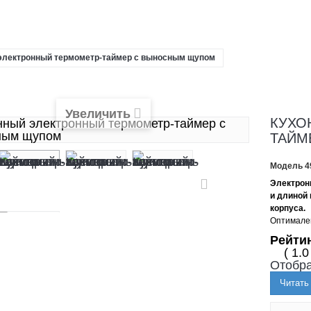
электронный термометр-таймер с выносным щупом
Увеличить
КУХО
ТАЙМ
Модель
4
Электрон
и длиной
корпуса.
Оптимален
Рейти
( 1.0
Отобра
Читать