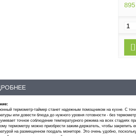
895
ДРОБНЕЕ
ние:
онный термометр-таймер станет надежным помощником на кухне. С точн
атуры или довести блюда до нужного уровня готовности - без термометр
умевает точное соблюдение температурного режима на всех стадиях пр
ому термометру можно приобрести зажим-держатель, чтобы закрепить ег
атурой на размещенном поодаль мониторе. Это очень удобно, поскольку