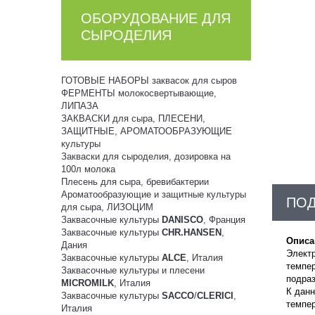
ОБОРУДОВАНИЕ ДЛЯ
СЫРОДЕЛИЯ
ГОТОВЫЕ НАБОРЫ заквасок для сыров
ФЕРМЕНТЫ молокосвертывающие,
ЛИПАЗА
ЗАКВАСКИ для сыра, ПЛЕСЕНИ,
ЗАЩИТНЫЕ, АРОМАТООБРАЗУЮЩИЕ
культуры
Закваски для сыроделия, дозировка на
100л молока
Плесень для сыра, бревибактерии
Ароматообразующие и защитные культуры
ПО
для сыра, ЛИЗОЦИМ
Заквасочные культуры
DANISCO
, Франция
Заквасочные культуры
CHR.HANSEN
,
Описа
Дания
Электр
Заквасочные культуры
ALCE
, Италия
темпер
Заквасочные культуры и плесени
подраз
MICROMILK
, Италия
К данн
Заквасочные культуры
SACCO
/
CLERICI
,
темпер
Италия