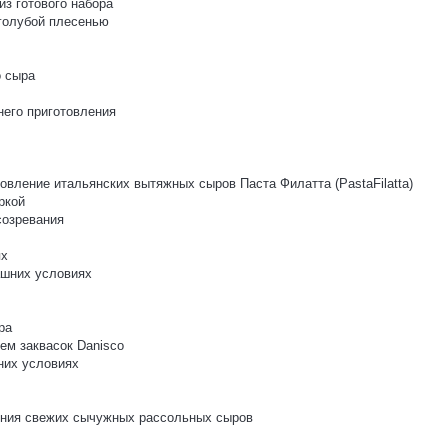
з готового набора
 голубой плесенью
о сыра
него приготовления
овление итальянских вытяжных сыров Паста Филатта (PastaFilatta)
ркой
созревания
ях
ашних условиях
ра
ем заквасок Danisco
них условиях
ления свежих сычужных рассольных сыров