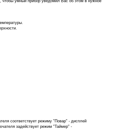
, чтобы умный прибор уведомил Вас об этом в нужное
температуры.
ерхности.
теля соответствует режиму "Повар" - дисплей
чателя задействует режим "Таймер" -