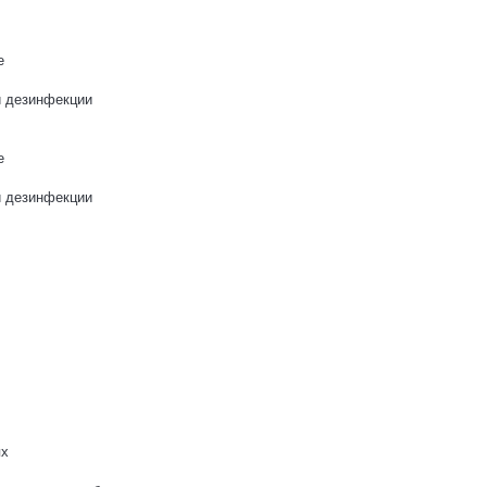
е
и дезинфекции
е
и дезинфекции
ях