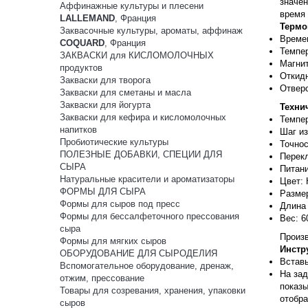
значен
Аффинажные культуры и плесени
время 
LALLEMAND
, Франция
Термо
Заквасочные культуры, ароматы, аффинаж
Времен
COQUARD
, Франция
Темпер
ЗАКВАСКИ для КИСЛОМОЛОЧНЫХ
Магнит
продуктов
Откидн
Закваски для творога
Отверс
Закваски для сметаны и масла
Закваски для йогурта
Техни
Закваски для кефира и кисломолочных
Темпер
напитков
Шаг из
Пробиотические культуры
Точнос
ПОЛЕЗНЫЕ ДОБАВКИ, СПЕЦИИ ДЛЯ
Перек
СЫРА
Питани
Натуральные красители и ароматизаторы
Цвет: 
ФОРМЫ ДЛЯ СЫРА
Размер
Формы для сыров под пресс
Длина 
Формы для бессалфеточного прессования
Вес: 6
сыра
Произв
Формы для мягких сыров
Инстр
ОБОРУДОВАНИЕ ДЛЯ СЫРОДЕЛИЯ
Вставь
Вспомогательное оборудование, дренаж,
На зад
отжим, прессование
показы
Товары для созревания, хранения, упаковки
отобра
сыров