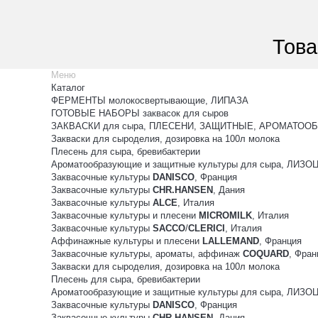
Това
Меню
Каталог
ФЕРМЕНТЫ молокосвертывающие, ЛИПАЗА
ГОТОВЫЕ НАБОРЫ заквасок для сыров
ЗАКВАСКИ для сыра, ПЛЕСЕНИ, ЗАЩИТНЫЕ, АРОМАТООБ
Закваски для сыроделия, дозировка на 100л молока
Плесень для сыра, бревибактерии
Ароматообразующие и защитные культуры для сыра, ЛИЗ
Заквасочные культуры
DANISCO
, Франция
Заквасочные культуры
CHR.HANSEN
, Дания
Заквасочные культуры
ALCE
, Италия
Заквасочные культуры и плесени
MICROMILK
, Италия
Заквасочные культуры
SACCO
/
CLERICI
, Италия
Аффинажные культуры и плесени
LALLEMAND
, Франция
Заквасочные культуры, ароматы, аффинаж
COQUARD
, Фран
Закваски для сыроделия, дозировка на 100л молока
Плесень для сыра, бревибактерии
Ароматообразующие и защитные культуры для сыра, ЛИЗ
Заквасочные культуры
DANISCO
, Франция
Заквасочные культуры
CHR.HANSEN
, Дания