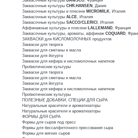
Заквасочные культуры
DANISCO
, Франция
Заквасочные культуры
CHR.HANSEN
, Дания
Заквасочные культуры и плесени
MICROMILK
, Италия
Заквасочные культуры
ALCE
, Италия
Заквасочные культуры
SACCO
/
CLERICI
, Италия
Аффинажные культуры и плесени
LALLEMAND
, Франция
Заквасочные культуры, ароматы, аффинаж
COQUARD
, Фран
ЗАКВАСКИ для КИСЛОМОЛОЧНЫХ продуктов
Закваски для творога
Закваски для сметаны и масла
Закваски для йогурта
Закваски для кефира и кисломолочных напитков
Пробиотические культуры
Закваски для творога
Закваски для сметаны и масла
Закваски для йогурта
Закваски для кефира и кисломолочных напитков
Пробиотические культуры
ПОЛЕЗНЫЕ ДОБАВКИ, СПЕЦИИ ДЛЯ СЫРА
Натуральные красители и ароматизаторы
Натуральные красители и ароматизаторы
ФОРМЫ ДЛЯ СЫРА
Формы для сыров под пресс
Формы для бессалфеточного прессования сыра
Формы для мягких сыров