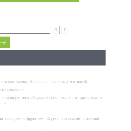
ину
го материала, безопасны при контакте с кожей.
го назначения.
и предприятиях общественного питания, в торговле для
тки.
и, овощами и фруктами, яйцами, зерновыми, выпечкой,