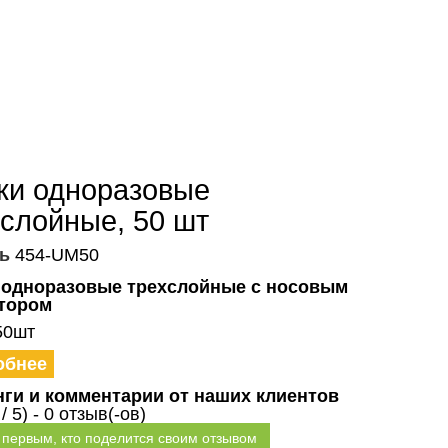
ки одноразовые
хслойные, 50 шт
ь
454-UM50
 одноразовые трехслойные с носовым
тором
50шт
обнее
нги и комментарии от наших клиентов
 / 5) - 0 отзыв(-ов)
 первым, кто поделится своим отзывом