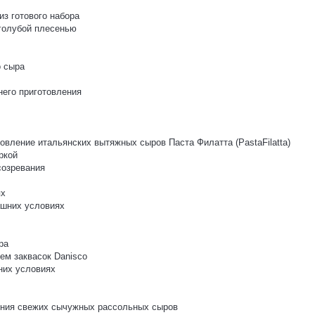
з готового набора
 голубой плесенью
о сыра
него приготовления
овление итальянских вытяжных сыров Паста Филатта (PastaFilatta)
ркой
созревания
ях
ашних условиях
ра
ем заквасок Danisco
них условиях
ления свежих сычужных рассольных сыров