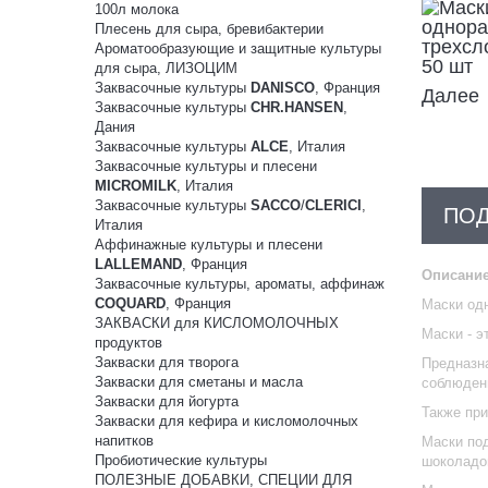
100л молока
Плесень для сыра, бревибактерии
Ароматообразующие и защитные культуры
для сыра, ЛИЗОЦИМ
Заквасочные культуры
DANISCO
, Франция
Далее
Заквасочные культуры
CHR.HANSEN
,
Дания
Заквасочные культуры
ALCE
, Италия
Заквасочные культуры и плесени
MICROMILK
, Италия
Заквасочные культуры
SACCO
/
CLERICI
,
ПО
Италия
Аффинажные культуры и плесени
LALLEMAND
, Франция
Описание
Заквасочные культуры, ароматы, аффинаж
COQUARD
, Франция
Маски одн
ЗАКВАСКИ для КИСЛОМОЛОЧНЫХ
Маски - э
продуктов
Закваски для творога
Предназна
Закваски для сметаны и масла
соблюдени
Закваски для йогурта
Также пр
Закваски для кефира и кисломолочных
напитков
Маски под
Пробиотические культуры
шоколадо
ПОЛЕЗНЫЕ ДОБАВКИ, СПЕЦИИ ДЛЯ