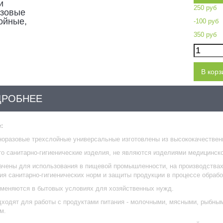
250 руб
-100 руб
350 руб
В корз
ДРОБНЕЕ
:
оразовые трехслойные универсальные изготовлены из высококачественно
то санитарно-гигиенические изделия, не являются изделиями медицинско
чены для использования в пищевой промышленности, на производствах 
я санитарно-гигиенических норм и защиты продукции в процессе обрабо
именяются в бытовых условиях для хозяйственных нужд.
ходят для работы с продуктами питания - молочными, мясными, рыбным
м.