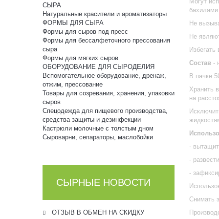
Могут исп
СЫРА
бахилами
Натуральные красители и ароматизаторы
ФОРМЫ ДЛЯ СЫРА
Не вызыв
Формы для сыров под пресс
Не являют
Формы для бессалфеточного прессования
сыра
Избегать
Формы для мягких сыров
Состав
- 
ОБОРУДОВАНИЕ ДЛЯ СЫРОДЕЛИЯ
Вспомогательное оборудование, дренаж,
В пачке 5
отжим, прессование
Хранить в
Товары для созревания, хранения, упаковки
на рассто
сыров
Спецодежда для пищевого производства,
Исключит
средства защиты и дезинфекции
жидкостя
Кастрюли молочные с толстым дном
Использо
Сыроварни, сепараторы, маслобойки
- вытащит
- развест
- зафикси
СЫРНЫЕ НОВОСТИ
Использов
Снимать з
ОТЗЫВ В ОБМЕН НА СКИДКУ
Производс