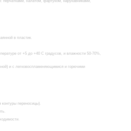
: перчатками, халатом, фартуком, нарукавниками,
аянной в пластик.
пературе от +5 до +40 С градусов, и влажности 50-70%,
чной) и с легковоспламеняющимися и горючими
я контуры переносицы).
ть.
бходимости.