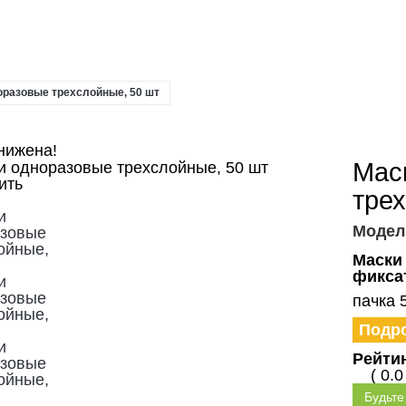
оразовые трехслойные, 50 шт
нижена!
Мас
ить
тре
Модел
Маски
фикса
пачка 
Подр
Рейти
( 0.0
Будьте