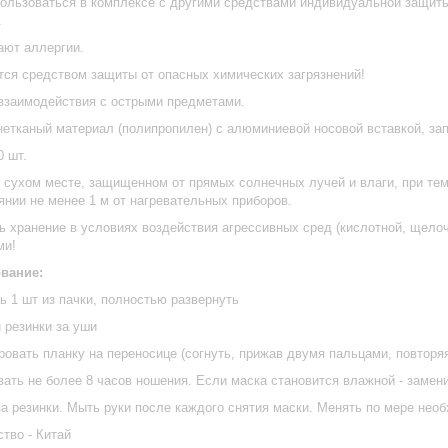
ользоваться в комплексе с другими средствами индивидуальной защиты
.
ают аллергии.
ся средством защиты от опасных химических загрязнений!
 взаимодействия с острыми предметами.
нетканый материал (полипропилен) с алюминиевой носовой вставкой, зап
0 шт.
 сухом месте, защищенном от прямых солнечных лучей и влаги, при тем
янии не менее 1 м от нагревательных приборов.
ь хранение в условиях воздействия агрессивных сред (кислотной, щело
ми!
вание:
ь 1 шт из пачки, полностью развернуть
и резинки за уши
ровать планку на переносице (согнуть, прижав двумя пальцами, повторя
ать не более 8 часов ношения. Если маска становится влажной - замени
а резинки. Мыть руки после каждого снятия маски. Менять по мере нео
тво - Китай