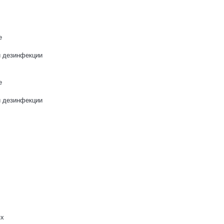
е
и дезинфекции
е
и дезинфекции
ях