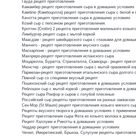
Гауда рецепт приготовления
Камамбер рецепт приготовления сыра в домашних условиях и
Камблю (Камбоцолла) рецепт приготовления сыра с белой и
Качотта рецепт приготовления сыра в домашних условиях
Козий сыр с пепсином рецепт приготовления.
Кроттен (Crottin) 2 рецепта приготовления маленького козьег
Лимбургер рецепт сыра с мытой коркой
Маасдам - рецепт швейцарского сыра с глазками для домаш
Манчего - рецепт приготовления вкусного сыра
Маскарпоне - рецепт приготовления в домашних условиях
Махореро-рецепт приготовления испанского сыра
Моцарелла, Буратта, Страчателла, Скаморца - рецепт пригот
Мюнстер - рецепт приготовления сыра с мытой оранжевой ко
Пармезан-рецепт приготовления итальянского сыра долгого 
Пивной сыр со специями вкусный рецепт
Пошехонский сыр рецепт приготовления в домашних услови
Реблошон сыр с мытой коркой - рецепт приготовления в дом
Рецепт сыра Рокфор и сыров с голубой плесенью
Российский сыр рецепты приготовления на разных заквасках
Сен-Мор (St.Maure) рецепт приготовления козьего мягкого сы
Рецепты вкусного творога в домашних условиях с применени
Рецепт приготовления сыра Фета из козьего молока в домаш
Рецепт Халлуми и Рикотты в домашних условиях
Чеддер рецепт приготовления в домашних условиях
Чечил, Имеретинский, Брынза, Сулугуни рецепты приготов