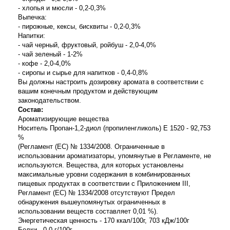
- хлопья и мюсли - 0,2-0,3%
Выпечка:
- пирожные, кексы, бисквиты - 0,2-0,3%
Напитки:
- чай черный, фруктовый, ройбуш - 2,0-4,0%
- чай зеленый - 1-2%
- кофе - 2,0-4,0%
- сиропы и сырье для напитков - 0,4-0,8%
Вы должны настроить дозировку аромата в соответствии с
вашим конечным продуктом и действующим
законодательством.
Состав:
Ароматизирующие вещества
Носитель Пропан-1,2-диол (пропиленгликоль) E 1520 - 92,753
%
(Регламент (ЕС) № 1334/2008. Ограниченные в
использовании ароматизаторы, упомянутые в Регламенте, не
используются. Вещества, для которых установлены
максимальные уровни содержания в комбинированных
пищевых продуктах в соответствии с Приложением III,
Регламент (ЕС) № 1334/2008 отсутствуют Предел
обнаружения вышеупомянутых ограниченных в
использовании веществ составляет 0,01 %).
Энергетическая ценность - 170 ккал/100г, 703 кДж/100г
Белки - 0,0 г/100г