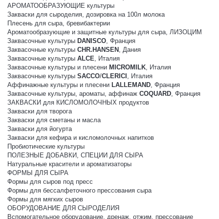
АРОМАТООБРАЗУЮЩИЕ культуры
Закваски для сыроделия, дозировка на 100л молока
Плесень для сыра, бревибактерии
Ароматообразующие и защитные культуры для сыра, ЛИЗОЦИМ
Заквасочные культуры
DANISCO
, Франция
Заквасочные культуры
CHR.HANSEN
, Дания
Заквасочные культуры
ALCE
, Италия
Заквасочные культуры и плесени
MICROMILK
, Италия
Заквасочные культуры
SACCO
/
CLERICI
, Италия
Аффинажные культуры и плесени
LALLEMAND
, Франция
Заквасочные культуры, ароматы, аффинаж
COQUARD
, Франция
ЗАКВАСКИ для КИСЛОМОЛОЧНЫХ продуктов
Закваски для творога
Закваски для сметаны и масла
Закваски для йогурта
Закваски для кефира и кисломолочных напитков
Пробиотические культуры
ПОЛЕЗНЫЕ ДОБАВКИ, СПЕЦИИ ДЛЯ СЫРА
Натуральные красители и ароматизаторы
ФОРМЫ ДЛЯ СЫРА
Формы для сыров под пресс
Формы для бессалфеточного прессования сыра
Формы для мягких сыров
ОБОРУДОВАНИЕ ДЛЯ СЫРОДЕЛИЯ
Вспомогательное оборудование, дренаж, отжим, прессование