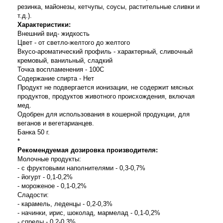
резинка, майонезы, кетчупы, соусы, растительные сливки и
т.д.).
Характеристики:
Внешний вид- жидкость
Цвет - от светло-желтого до желтого
Вкусо-ароматический профиль - характерный, сливочный
кремовый, ванильный, сладкий
Точка воспламенения - 100С
Содержание спирта - Нет
Продукт не подвергается ионизации, не содержит мясных
продуктов, продуктов животного происхождения, включая
мед.
Одобрен для использования в кошерной продукции, для
веганов и вегетарианцев.
Банка 50 г.
*
Рекомендуемая дозировка производителя:
Молочные продукты:
- с фруктовыми наполнителями - 0,3-0,7%
- йогурт - 0,1-0,2%
- мороженое - 0,1-0,2%
Сладости:
- карамель, леденцы - 0,2-0,3%
- начинки, ирис, шоколад, мармелад - 0,1-0,2%
- спреды - 0,2-0,3%