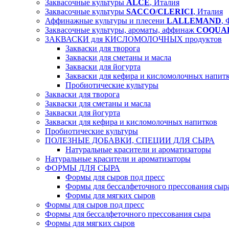
Заквасочные культуры
ALCE
, Италия
Заквасочные культуры
SACCO
/
CLERICI
, Италия
Аффинажные культуры и плесени
LALLEMAND
,
Заквасочные культуры, ароматы, аффинаж
COQUA
ЗАКВАСКИ для КИСЛОМОЛОЧНЫХ продуктов
Закваски для творога
Закваски для сметаны и масла
Закваски для йогурта
Закваски для кефира и кисломолочных напит
Пробиотические культуры
Закваски для творога
Закваски для сметаны и масла
Закваски для йогурта
Закваски для кефира и кисломолочных напитков
Пробиотические культуры
ПОЛЕЗНЫЕ ДОБАВКИ, СПЕЦИИ ДЛЯ СЫРА
Натуральные красители и ароматизаторы
Натуральные красители и ароматизаторы
ФОРМЫ ДЛЯ СЫРА
Формы для сыров под пресс
Формы для бессалфеточного прессования сыр
Формы для мягких сыров
Формы для сыров под пресс
Формы для бессалфеточного прессования сыра
Формы для мягких сыров