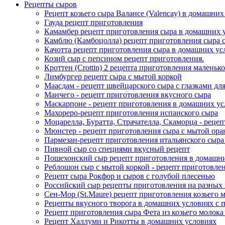
Рецепты сыров
Рецепт козьего сыра Валансе (Valencay) в домашних
Гауда рецепт приготовления
Камамбер рецепт приготовления сыра в домашних у
Камблю (Камбоцолла) рецепт приготовления сыра с
Качотта рецепт приготовления сыра в домашних ус
Козий сыр с пепсином рецепт приготовления.
Кроттен (Crottin) 2 рецепта приготовления маленько
Лимбургер рецепт сыра с мытой коркой
Маасдам - рецепт швейцарского сыра с глазками д
Манчего - рецепт приготовления вкусного сыра
Маскарпоне - рецепт приготовления в домашних у
Махореро-рецепт приготовления испанского сыра
Моцарелла, Буратта, Страчателла, Скаморца - рецеп
Мюнстер - рецепт приготовления сыра с мытой ора
Пармезан-рецепт приготовления итальянского сыра
Пивной сыр со специями вкусный рецепт
Пошехонский сыр рецепт приготовления в домашн
Реблошон сыр с мытой коркой - рецепт приготовле
Рецепт сыра Рокфор и сыров с голубой плесенью
Российский сыр рецепты приготовления на разных 
Сен-Мор (St.Maure) рецепт приготовления козьего 
Рецепты вкусного творога в домашних условиях с 
Рецепт приготовления сыра Фета из козьего молок
Рецепт Халлуми и Рикотты в домашних условиях