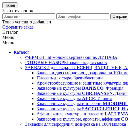
Назад
Заказать звонок
Отправи
Товар успешно добавлен
Оформить заказ
Каталог
Меню
Меню
Каталог
ФЕРМЕНТЫ молокосвертывающие, ЛИПАЗА
ГОТОВЫЕ НАБОРЫ заквасок для сыров
ЗАКВАСКИ для сыра, ПЛЕСЕНИ, ЗАЩИТНЫЕ, 
Закваски для сыроделия, дозировка на 100л м
Плесень для сыра, бревибактерии
Ароматообразующие и защитные культуры д
Заквасочные культуры
DANISCO
, Франция
Заквасочные культуры
CHR.HANSEN
, Дания
Заквасочные культуры
ALCE
, Италия
Заквасочные культуры и плесени
MICROMI
Заквасочные культуры
SACCO
/
CLERICI
, Ит
Аффинажные культуры и плесени
LALLEM
Заквасочные культуры, ароматы, аффинаж
CO
Закваски для сыроделия, дозировка на 100л молока