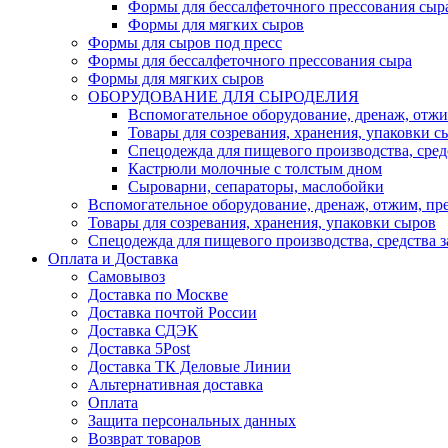
Формы для бессалфеточного прессования сыр
Формы для мягких сыров
Формы для сыров под пресс
Формы для бессалфеточного прессования сыра
Формы для мягких сыров
ОБОРУДОВАНИЕ ДЛЯ СЫРОДЕЛИЯ
Вспомогательное оборудование, дренаж, отжи
Товары для созревания, хранения, упаковки с
Спецодежда для пищевого производства, сре
Кастрюли молочные с толстым дном
Сыроварни, сепараторы, маслобойки
Вспомогательное оборудование, дренаж, отжим, пр
Товары для созревания, хранения, упаковки сыров
Спецодежда для пищевого производства, средства 
Оплата и Доставка
Самовывоз
Доставка по Москве
Доставка почтой России
Доставка СДЭК
Доставка 5Post
Доставка ТК Деловые Линии
Альтернативная доставка
Оплата
Защита персональных данных
Возврат товаров