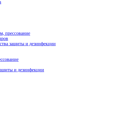
а
м, прессование
ыров
дства защиты и дезинфекции
ессование
защиты и дезинфекции