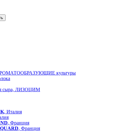
ть
АРОМАТООБРАЗУЮЩИЕ культуры
олока
ля сыра, ЛИЗОЦИМ
LK
, Италия
алия
AND
, Франция
QUARD
, Франция