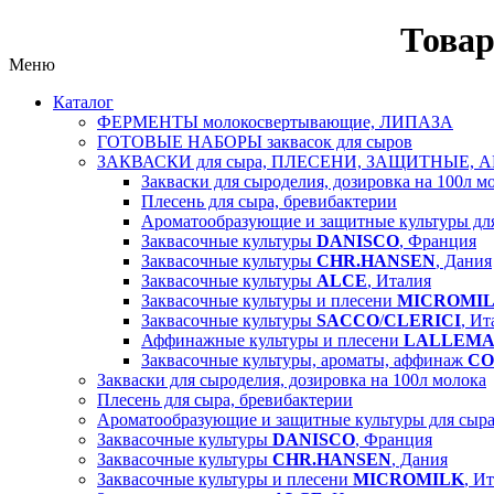
Товар
Меню
Каталог
ФЕРМЕНТЫ молокосвертывающие, ЛИПАЗА
ГОТОВЫЕ НАБОРЫ заквасок для сыров
ЗАКВАСКИ для сыра, ПЛЕСЕНИ, ЗАЩИТНЫЕ, 
Закваски для сыроделия, дозировка на 100л м
Плесень для сыра, бревибактерии
Ароматообразующие и защитные культуры д
Заквасочные культуры
DANISCO
, Франция
Заквасочные культуры
CHR.HANSEN
, Дания
Заквасочные культуры
ALCE
, Италия
Заквасочные культуры и плесени
MICROMI
Заквасочные культуры
SACCO
/
CLERICI
, Ит
Аффинажные культуры и плесени
LALLEM
Заквасочные культуры, ароматы, аффинаж
CO
Закваски для сыроделия, дозировка на 100л молока
Плесень для сыра, бревибактерии
Ароматообразующие и защитные культуры для сы
Заквасочные культуры
DANISCO
, Франция
Заквасочные культуры
CHR.HANSEN
, Дания
Заквасочные культуры и плесени
MICROMILK
, И