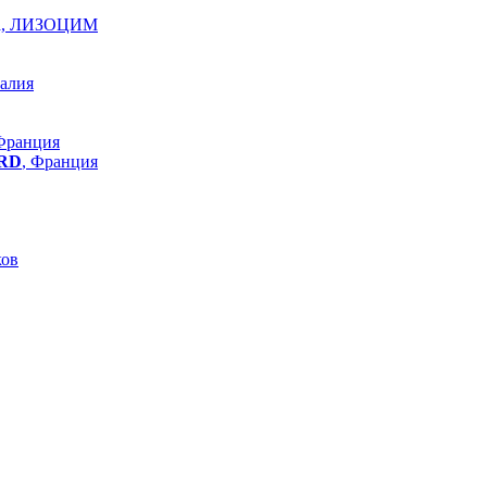
ра, ЛИЗОЦИМ
талия
 Франция
RD
, Франция
ков