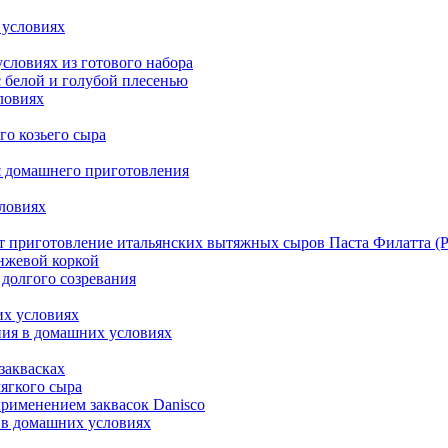
 условиях
словиях из готового набора
 белой и голубой плесенью
ловиях
го козьего сыра
ля домашнего приготовления
словиях
т приготовление итальянских вытяжных сыров Паста Филатта (Pas
нжевой коркой
 долгого созревания
их условиях
ния в домашних условиях
заквасках
мягкого сыра
применением заквасок Danisco
а в домашних условиях