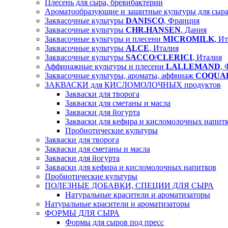
Плесень для сыра, бревибактерии
Ароматообразующие и защитные культуры для сы
Заквасочные культуры
DANISCO
, Франция
Заквасочные культуры
CHR.HANSEN
, Дания
Заквасочные культуры и плесени
MICROMILK
, И
Заквасочные культуры
ALCE
, Италия
Заквасочные культуры
SACCO
/
CLERICI
, Италия
Аффинажные культуры и плесени
LALLEMAND
,
Заквасочные культуры, ароматы, аффинаж
COQUA
ЗАКВАСКИ для КИСЛОМОЛОЧНЫХ продуктов
Закваски для творога
Закваски для сметаны и масла
Закваски для йогурта
Закваски для кефира и кисломолочных напит
Пробиотические культуры
Закваски для творога
Закваски для сметаны и масла
Закваски для йогурта
Закваски для кефира и кисломолочных напитков
Пробиотические культуры
ПОЛЕЗНЫЕ ДОБАВКИ, СПЕЦИИ ДЛЯ СЫРА
Натуральные красители и ароматизаторы
Натуральные красители и ароматизаторы
ФОРМЫ ДЛЯ СЫРА
Формы для сыров под пресс