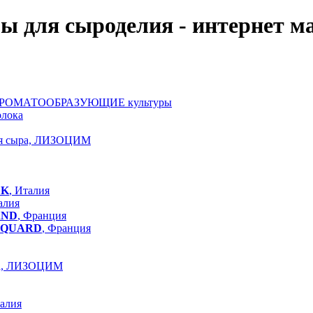
ы для сыроделия - интернет м
АРОМАТООБРАЗУЮЩИЕ культуры
олока
ля сыра, ЛИЗОЦИМ
LK
, Италия
алия
AND
, Франция
QUARD
, Франция
ра, ЛИЗОЦИМ
талия