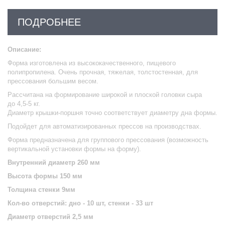
ПОДРОБНЕЕ
Описание:
Форма изготовлена из высококачественного, пищевого
полипропилена. Очень прочная, тяжелая, толстостенная, для
прессования большим весом.
Рассчитана на формирование широкой и плоской головки сыра
до 4,5-5 кг.
Диаметр крышки-поршня точно соответствует диаметру дна формы.
Подойдет для автоматизированных прессов на производствах.
Форма предназначена для группового прессования (возможность
вертикальной установки формы на форму).
Внутренний диаметр 260 мм
Высота формы 150 мм
Толщина стенки 9мм
Кол-во отверстий: дно - 10 шт, стенки - 33 шт
Диаметр отверстий 2,5 мм