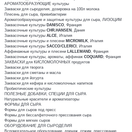
АРОМАТООБРАЗУЮЩИЕ культуры
Закваски для сыроделия, дозировка на 100л молока
Плесень для сыра, бревибактерии
Ароматообразующие и защитные культуры для сыра, ЛИЗОЦИМ
Заквасочные культуры
DANISCO
, Франция
Заквасочные культуры
CHR.HANSEN
, Дания
Заквасочные культуры
ALCE
, Италия
Заквасочные культуры и плесени
MICROMILK
, Италия
Заквасочные культуры
SACCO
/
CLERICI
, Италия
Аффинажные культуры и плесени
LALLEMAND
, Франция
Заквасочные культуры, ароматы, аффинаж
COQUARD
, Франция
ЗАКВАСКИ для КИСЛОМОЛОЧНЫХ продуктов
Закваски для творога
Закваски для сметаны и масла
Закваски для йогурта
Закваски для кефира и кисломолочных напитков
Пробиотические культуры
ПОЛЕЗНЫЕ ДОБАВКИ, СПЕЦИИ ДЛЯ СЫРА
Натуральные красители и ароматизаторы
ФОРМЫ ДЛЯ СЫРА
Формы для сыров под пресс
Формы для бессалфеточного прессования сыра
Формы для мягких сыров
ОБОРУДОВАНИЕ ДЛЯ СЫРОДЕЛИЯ
Вспомогательное оборудование, дренаж, отжим, прессование