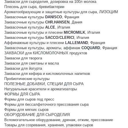
Закваски для сыроделия, дозировка на 100л молока
Плесень для сыра, бревибактерии
Ароматообразующие и защитные культуры для сыра, ЛИЗОЦИМ
Заквасочные культуры
DANISCO
, Франция
Заквасочные культуры
CHR.HANSEN
, Дания
Заквасочные культуры
ALCE
, Италия
Заквасочные культуры и плесени
MICROMILK
, Италия
Заквасочные культуры
SACCO
/
CLERICI
, Италия
Аффинажные культуры и плесени
LALLEMAND
, Франция
Заквасочные культуры, ароматы, аффинаж
COQUARD
, Франция
ЗАКВАСКИ для КИСЛОМОЛОЧНЫХ продуктов
Закваски для творога
Закваски для сметаны и масла
Закваски для йогурта
Закваски для кефира и кисломолочных напитков
Пробиотические культуры
ПОЛЕЗНЫЕ ДОБАВКИ, СПЕЦИИ ДЛЯ СЫРА
Натуральные красители и ароматизаторы
ФОРМЫ ДЛЯ СЫРА
Формы для сыров под пресс
Формы для бессалфеточного прессования сыра
Формы для мягких сыров
ОБОРУДОВАНИЕ ДЛЯ СЫРОДЕЛИЯ
Вспомогательное оборудование, дренаж, отжим, прессование
Товары для созревания, хранения, упаковки сыров