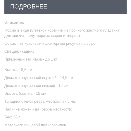
ПОДРОБНЕЕ
Описание:
Форма в виде плетеной корзинки из прочного жесткого пластика
для мягких, полутвердых сыров и творога.
Оставляет красивый характерный рисунок на сыре.
Спецификация:
Примерный вес сыра - до 1 кг
Высота - 8,5 см
Диаметр внутренний верхний - 14,5 см
Диаметр внутренний нижний - 13 см
Высота бортика - 15 мм
Толщина стенок ребра жесткости - 3 мм
Наличие ножек - да (ребра жесткости)
Вес: 65 г
Материал: пищевой полипропилен