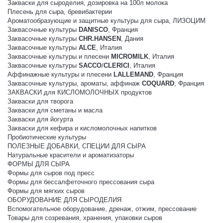
Закваски для сыроделия, дозировка на 100л молока
Плесень для сыра, бревибактерии
Ароматообразующие и защитные культуры для сыра, ЛИЗОЦИМ
Заквасочные культуры
DANISCO
, Франция
Заквасочные культуры
CHR.HANSEN
, Дания
Заквасочные культуры
ALCE
, Италия
Заквасочные культуры и плесени
MICROMILK
, Италия
Заквасочные культуры
SACCO
/
CLERICI
, Италия
Аффинажные культуры и плесени
LALLEMAND
, Франция
Заквасочные культуры, ароматы, аффинаж
COQUARD
, Франция
ЗАКВАСКИ для КИСЛОМОЛОЧНЫХ продуктов
Закваски для творога
Закваски для сметаны и масла
Закваски для йогурта
Закваски для кефира и кисломолочных напитков
Пробиотические культуры
ПОЛЕЗНЫЕ ДОБАВКИ, СПЕЦИИ ДЛЯ СЫРА
Натуральные красители и ароматизаторы
ФОРМЫ ДЛЯ СЫРА
Формы для сыров под пресс
Формы для бессалфеточного прессования сыра
Формы для мягких сыров
ОБОРУДОВАНИЕ ДЛЯ СЫРОДЕЛИЯ
Вспомогательное оборудование, дренаж, отжим, прессование
Товары для созревания, хранения, упаковки сыров