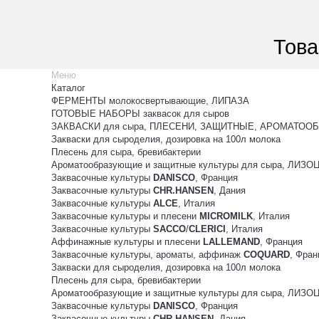
Това
Меню
Каталог
ФЕРМЕНТЫ молокосвертывающие, ЛИПАЗА
ГОТОВЫЕ НАБОРЫ заквасок для сыров
ЗАКВАСКИ для сыра, ПЛЕСЕНИ, ЗАЩИТНЫЕ, АРОМАТООБ
Закваски для сыроделия, дозировка на 100л молока
Плесень для сыра, бревибактерии
Ароматообразующие и защитные культуры для сыра, ЛИЗ
Заквасочные культуры
DANISCO
, Франция
Заквасочные культуры
CHR.HANSEN
, Дания
Заквасочные культуры
ALCE
, Италия
Заквасочные культуры и плесени
MICROMILK
, Италия
Заквасочные культуры
SACCO
/
CLERICI
, Италия
Аффинажные культуры и плесени
LALLEMAND
, Франция
Заквасочные культуры, ароматы, аффинаж
COQUARD
, Фран
Закваски для сыроделия, дозировка на 100л молока
Плесень для сыра, бревибактерии
Ароматообразующие и защитные культуры для сыра, ЛИЗ
Заквасочные культуры
DANISCO
, Франция
Заквасочные культуры
CHR.HANSEN
, Дания