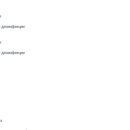
е
и дезинфекции
е
и дезинфекции
ях