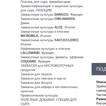
Плесень для сыра, бревибактерии
Ароматообразующие и защитные культуры
для сыра, ЛИЗОЦИМ
Заквасочные культуры
DANISCO
, Франция
Заквасочные культуры
CHR.HANSEN
,
Дания
Заквасочные культуры
ALCE
, Италия
Заквасочные культуры и плесени
MICROMILK
, Италия
Заквасочные культуры
SACCO
/
CLERICI
,
Италия
Аффинажные культуры и плесени
LALLEMAND
, Франция
Заквасочные культуры, ароматы, аффинаж
COQUARD
, Франция
ЗАКВАСКИ для КИСЛОМОЛОЧНЫХ
ПО
продуктов
Закваски для творога
Закваски для сметаны и масла
Описа
Закваски для йогурта
Удобна
Закваски для кефира и кисломолочных
самопр
напитков
Частые
Пробиотические культуры
Разме
ПОЛЕЗНЫЕ ДОБАВКИ, СПЕЦИИ ДЛЯ
Внутре
СЫРА