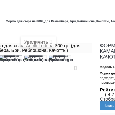
Форма для сыра на 800г, для Камамбера, Бри, Реблошона, Качотты, Anel
Увеличить
ФОРМА
КАМА
КАЧОТ
Модель
1
Форма для
подходит 
переворач
Рейти
( 4.7
Отобра
Читать