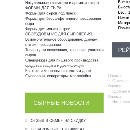
Внешни
Натуральные красители и ароматизаторы
Высота
ФОРМЫ ДЛЯ СЫРА
Вес: 1
Формы для сыров под пресс
Ножки 
Формы для бессалфеточного прессования
Матер
сыра
Произв
Формы для мягких сыров
ОБОРУДОВАНИЕ ДЛЯ СЫРОДЕЛИЯ
Вспомогательное оборудование, дренаж,
отжим, прессование
РЕЙ
Товары для созревания, хранения, упаковки
сыров
Спецодежда для пищевого производства,
средства защиты и дезинфекции
Кастрюли молочные с толстым дном
Оценка:
Сыроварни, сепараторы, маслобойки
Отличная,
Оценка:
Удобная и
Оценка:
СЫРНЫЕ НОВОСТИ
Нет комм
ОТЗЫВ В ОБМЕН НА СКИДКУ
ПОДАРОЧНЫЙ СЕРТИФИКАТ