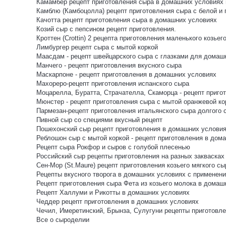
Камамбер рецепт приготовления сыра в домашних условиях и
Камблю (Камбоцолла) рецепт приготовления сыра с белой и
Качотта рецепт приготовления сыра в домашних условиях
Козий сыр с пепсином рецепт приготовления.
Кроттен (Crottin) 2 рецепта приготовления маленького козьег
Лимбургер рецепт сыра с мытой коркой
Маасдам - рецепт швейцарского сыра с глазками для домаш
Манчего - рецепт приготовления вкусного сыра
Маскарпоне - рецепт приготовления в домашних условиях
Махореро-рецепт приготовления испанского сыра
Моцарелла, Буратта, Страчателла, Скаморца - рецепт пригот
Мюнстер - рецепт приготовления сыра с мытой оранжевой ко
Пармезан-рецепт приготовления итальянского сыра долгого 
Пивной сыр со специями вкусный рецепт
Пошехонский сыр рецепт приготовления в домашних услови
Реблошон сыр с мытой коркой - рецепт приготовления в дом
Рецепт сыра Рокфор и сыров с голубой плесенью
Российский сыр рецепты приготовления на разных заквасках
Сен-Мор (St.Maure) рецепт приготовления козьего мягкого сы
Рецепты вкусного творога в домашних условиях с применени
Рецепт приготовления сыра Фета из козьего молока в домаш
Рецепт Халлуми и Рикотты в домашних условиях
Чеддер рецепт приготовления в домашних условиях
Чечил, Имеретинский, Брынза, Сулугуни рецепты приготов
Все о сыроделии