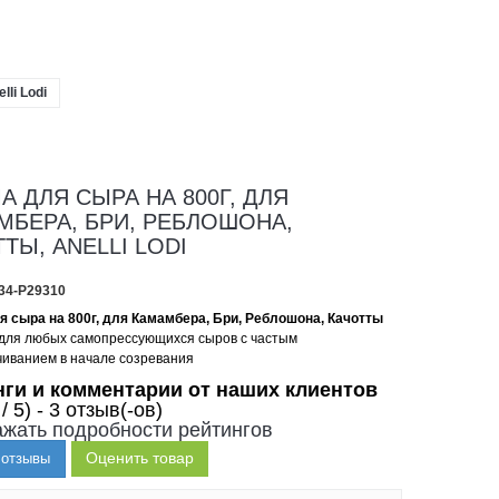
li Lodi
 ДЛЯ СЫРА НА 800Г, ДЛЯ
МБЕРА, БРИ, РЕБЛОШОНА,
ТЫ, ANELLI LODI
34-P29310
 сыра на 800г, для Камамбера, Бри, Реблошона, Качотты
для любых самопрессующихся сыров с частым
иванием в начале созревания
нги и комментарии от наших клиентов
 / 5) - 3 отзыв(-ов)
жать подробности рейтингов
Оценить товар
 отзывы