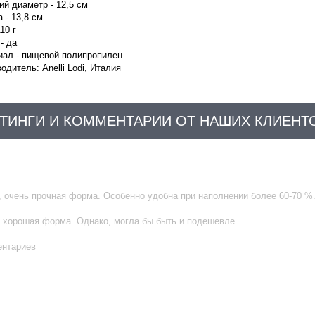
й диаметр - 12,5 см
 - 13,8 см
10 г
- да
иал - пищевой полипропилен
одитель: Anelli Lodi, Италия
ТИНГИ И КОММЕНТАРИИ ОТ НАШИХ КЛИЕНТ
 очень прочная форма. Особенно удобна при наполнении более 60-70 %.
 хорошая форма. Однако, могла бы быть и подешевле...
ентариев