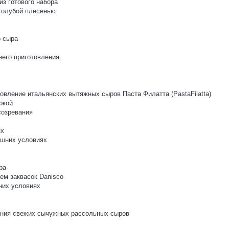
з готового набора
 голубой плесенью
о сыра
него приготовления
овление итальянских вытяжных сыров Паста Филатта (PastaFilatta)
ркой
созревания
ях
ашних условиях
ра
ем заквасок Danisco
них условиях
ления свежих сычужных рассольных сыров