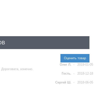
ОВ
Оценить товар
Олег Л.
-
2019-01-05
 Дороговата, конечно.
Гость.
-
2018-12-18
Сергей Ш.
-
2018-06-05