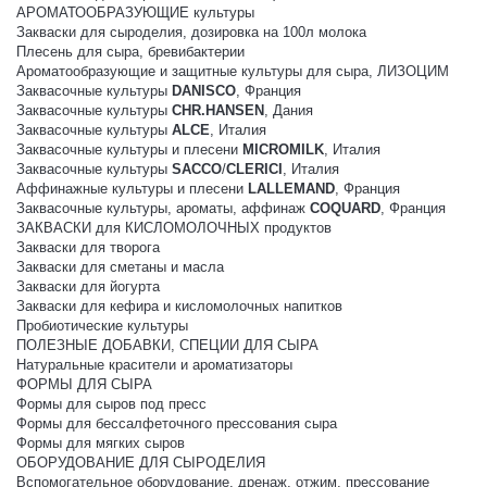
АРОМАТООБРАЗУЮЩИЕ культуры
Закваски для сыроделия, дозировка на 100л молока
Плесень для сыра, бревибактерии
Ароматообразующие и защитные культуры для сыра, ЛИЗОЦИМ
Заквасочные культуры
DANISCO
, Франция
Заквасочные культуры
CHR.HANSEN
, Дания
Заквасочные культуры
ALCE
, Италия
Заквасочные культуры и плесени
MICROMILK
, Италия
Заквасочные культуры
SACCO
/
CLERICI
, Италия
Аффинажные культуры и плесени
LALLEMAND
, Франция
Заквасочные культуры, ароматы, аффинаж
COQUARD
, Франция
ЗАКВАСКИ для КИСЛОМОЛОЧНЫХ продуктов
Закваски для творога
Закваски для сметаны и масла
Закваски для йогурта
Закваски для кефира и кисломолочных напитков
Пробиотические культуры
ПОЛЕЗНЫЕ ДОБАВКИ, СПЕЦИИ ДЛЯ СЫРА
Натуральные красители и ароматизаторы
ФОРМЫ ДЛЯ СЫРА
Формы для сыров под пресс
Формы для бессалфеточного прессования сыра
Формы для мягких сыров
ОБОРУДОВАНИЕ ДЛЯ СЫРОДЕЛИЯ
Вспомогательное оборудование, дренаж, отжим, прессование