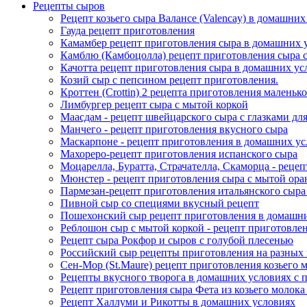
Рецепты сыров
Рецепт козьего сыра Валансе (Valencay) в домашних
Гауда рецепт приготовления
Камамбер рецепт приготовления сыра в домашних у
Камблю (Камбоцолла) рецепт приготовления сыра с
Качотта рецепт приготовления сыра в домашних ус
Козий сыр с пепсином рецепт приготовления.
Кроттен (Crottin) 2 рецепта приготовления маленько
Лимбургер рецепт сыра с мытой коркой
Маасдам - рецепт швейцарского сыра с глазками д
Манчего - рецепт приготовления вкусного сыра
Маскарпоне - рецепт приготовления в домашних у
Махореро-рецепт приготовления испанского сыра
Моцарелла, Буратта, Страчателла, Скаморца - рецеп
Мюнстер - рецепт приготовления сыра с мытой ора
Пармезан-рецепт приготовления итальянского сыра
Пивной сыр со специями вкусный рецепт
Пошехонский сыр рецепт приготовления в домашн
Реблошон сыр с мытой коркой - рецепт приготовле
Рецепт сыра Рокфор и сыров с голубой плесенью
Российский сыр рецепты приготовления на разных 
Сен-Мор (St.Maure) рецепт приготовления козьего 
Рецепты вкусного творога в домашних условиях с 
Рецепт приготовления сыра Фета из козьего молок
Рецепт Халлуми и Рикотты в домашних условиях