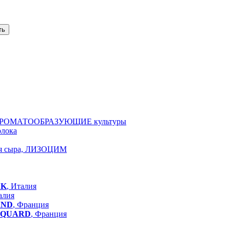
ть
АРОМАТООБРАЗУЮЩИЕ культуры
олока
ля сыра, ЛИЗОЦИМ
LK
, Италия
алия
AND
, Франция
QUARD
, Франция