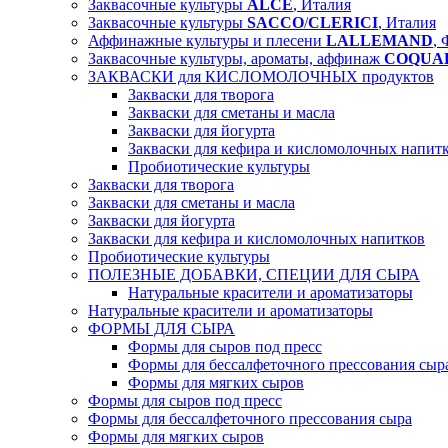
Заквасочные культуры
ALCE
, Италия
Заквасочные культуры
SACCO
/
CLERICI
, Италия
Аффинажные культуры и плесени
LALLEMAND
,
Заквасочные культуры, ароматы, аффинаж
COQUA
ЗАКВАСКИ для КИСЛОМОЛОЧНЫХ продуктов
Закваски для творога
Закваски для сметаны и масла
Закваски для йогурта
Закваски для кефира и кисломолочных напит
Пробиотические культуры
Закваски для творога
Закваски для сметаны и масла
Закваски для йогурта
Закваски для кефира и кисломолочных напитков
Пробиотические культуры
ПОЛЕЗНЫЕ ДОБАВКИ, СПЕЦИИ ДЛЯ СЫРА
Натуральные красители и ароматизаторы
Натуральные красители и ароматизаторы
ФОРМЫ ДЛЯ СЫРА
Формы для сыров под пресс
Формы для бессалфеточного прессования сыр
Формы для мягких сыров
Формы для сыров под пресс
Формы для бессалфеточного прессования сыра
Формы для мягких сыров