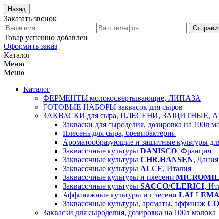
Назад
Заказать звонок
Отправи
Товар успешно добавлен
Оформить заказ
Каталог
Меню
Меню
Каталог
ФЕРМЕНТЫ молокосвертывающие, ЛИПАЗА
ГОТОВЫЕ НАБОРЫ заквасок для сыров
ЗАКВАСКИ для сыра, ПЛЕСЕНИ, ЗАЩИТНЫЕ, 
Закваски для сыроделия, дозировка на 100л м
Плесень для сыра, бревибактерии
Ароматообразующие и защитные культуры д
Заквасочные культуры
DANISCO
, Франция
Заквасочные культуры
CHR.HANSEN
, Дания
Заквасочные культуры
ALCE
, Италия
Заквасочные культуры и плесени
MICROMI
Заквасочные культуры
SACCO
/
CLERICI
, Ит
Аффинажные культуры и плесени
LALLEM
Заквасочные культуры, ароматы, аффинаж
CO
Закваски для сыроделия, дозировка на 100л молока