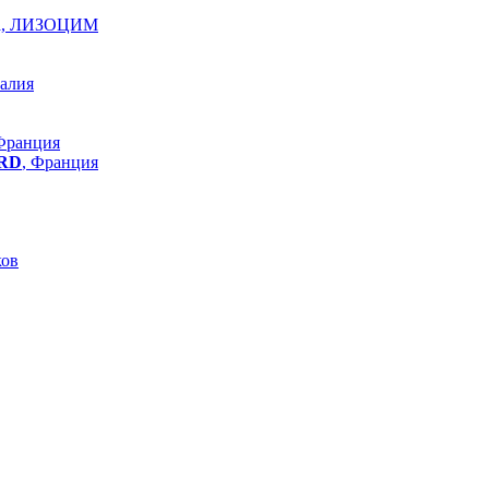
ра, ЛИЗОЦИМ
талия
 Франция
RD
, Франция
ков