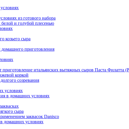
 условиях
словиях из готового набора
 белой и голубой плесенью
ловиях
го козьего сыра
ля домашнего приготовления
словиях
т приготовление итальянских вытяжных сыров Паста Филатта (Pas
нжевой коркой
 долгого созревания
их условиях
ния в домашних условиях
заквасках
мягкого сыра
применением заквасок Danisco
а в домашних условиях