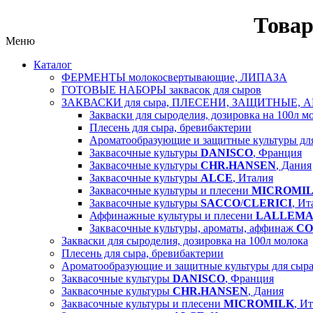
Товар
Меню
Каталог
ФЕРМЕНТЫ молокосвертывающие, ЛИПАЗА
ГОТОВЫЕ НАБОРЫ заквасок для сыров
ЗАКВАСКИ для сыра, ПЛЕСЕНИ, ЗАЩИТНЫЕ, 
Закваски для сыроделия, дозировка на 100л м
Плесень для сыра, бревибактерии
Ароматообразующие и защитные культуры д
Заквасочные культуры
DANISCO
, Франция
Заквасочные культуры
CHR.HANSEN
, Дания
Заквасочные культуры
ALCE
, Италия
Заквасочные культуры и плесени
MICROMI
Заквасочные культуры
SACCO
/
CLERICI
, Ит
Аффинажные культуры и плесени
LALLEM
Заквасочные культуры, ароматы, аффинаж
CO
Закваски для сыроделия, дозировка на 100л молока
Плесень для сыра, бревибактерии
Ароматообразующие и защитные культуры для сы
Заквасочные культуры
DANISCO
, Франция
Заквасочные культуры
CHR.HANSEN
, Дания
Заквасочные культуры и плесени
MICROMILK
, И