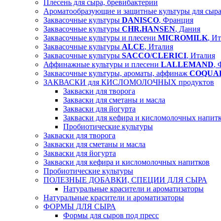
Плесень для сыра, бревибактерии
Ароматообразующие и защитные культуры для сы
Заквасочные культуры
DANISCO
, Франция
Заквасочные культуры
CHR.HANSEN
, Дания
Заквасочные культуры и плесени
MICROMILK
, И
Заквасочные культуры
ALCE
, Италия
Заквасочные культуры
SACCO
/
CLERICI
, Италия
Аффинажные культуры и плесени
LALLEMAND
,
Заквасочные культуры, ароматы, аффинаж
COQUA
ЗАКВАСКИ для КИСЛОМОЛОЧНЫХ продуктов
Закваски для творога
Закваски для сметаны и масла
Закваски для йогурта
Закваски для кефира и кисломолочных напит
Пробиотические культуры
Закваски для творога
Закваски для сметаны и масла
Закваски для йогурта
Закваски для кефира и кисломолочных напитков
Пробиотические культуры
ПОЛЕЗНЫЕ ДОБАВКИ, СПЕЦИИ ДЛЯ СЫРА
Натуральные красители и ароматизаторы
Натуральные красители и ароматизаторы
ФОРМЫ ДЛЯ СЫРА
Формы для сыров под пресс