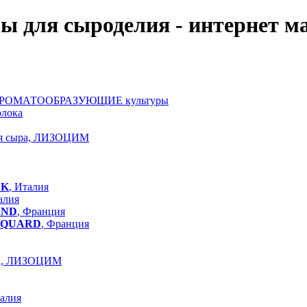
ы для сыроделия - интернет м
АРОМАТООБРАЗУЮЩИЕ культуры
олока
ля сыра, ЛИЗОЦИМ
LK
, Италия
алия
AND
, Франция
QUARD
, Франция
ра, ЛИЗОЦИМ
талия