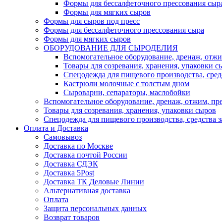
Формы для бессалфеточного прессования сыр
Формы для мягких сыров
Формы для сыров под пресс
Формы для бессалфеточного прессования сыра
Формы для мягких сыров
ОБОРУДОВАНИЕ ДЛЯ СЫРОДЕЛИЯ
Вспомогательное оборудование, дренаж, отжи
Товары для созревания, хранения, упаковки с
Спецодежда для пищевого производства, сре
Кастрюли молочные с толстым дном
Сыроварни, сепараторы, маслобойки
Вспомогательное оборудование, дренаж, отжим, пр
Товары для созревания, хранения, упаковки сыров
Спецодежда для пищевого производства, средства 
Оплата и Доставка
Самовывоз
Доставка по Москве
Доставка почтой России
Доставка СДЭК
Доставка 5Post
Доставка ТК Деловые Линии
Альтернативная доставка
Оплата
Защита персональных данных
Возврат товаров