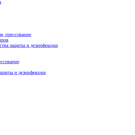
а
м, прессование
ыров
дства защиты и дезинфекции
ессование
защиты и дезинфекции