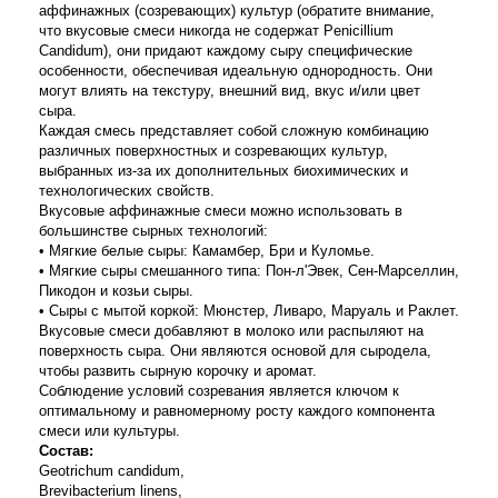
аффинажных (созревающих) культур (обратите внимание,
что вкусовые смеси никогда не содержат Penicillium
Candidum), они придают каждому сыру специфические
особенности, обеспечивая идеальную однородность. Они
могут влиять на текстуру, внешний вид, вкус и/или цвет
сыра.
Каждая смесь представляет собой сложную комбинацию
различных поверхностных и созревающих культур,
выбранных из-за их дополнительных биохимических и
технологических свойств.
Вкусовые аффинажные смеси можно использовать в
большинстве сырных технологий:
• Мягкие белые сыры: Камамбер, Бри и Куломье.
• Мягкие сыры смешанного типа: Пон-л'Эвек, Сен-Марселлин,
Пикодон и козьи сыры.
• Сыры с мытой коркой: Мюнстер, Ливаро, Маруаль и Раклет.
Вкусовые смеси добавляют в молоко или распыляют на
поверхность сыра. Они являются основой для сыродела,
чтобы развить сырную корочку и аромат.
Соблюдение условий созревания является ключом к
оптимальному и равномерному росту каждого компонента
смеси или культуры.
Состав:
Geotrichum candidum,
Brevibacterium linens,