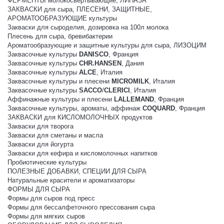
ФЕРМЕНТЫ молокосвертывающие, ЛИПАЗА
ЗАКВАСКИ для сыра, ПЛЕСЕНИ, ЗАЩИТНЫЕ,
АРОМАТООБРАЗУЮЩИЕ культуры
Закваски для сыроделия, дозировка на 100л молока
Плесень для сыра, бревибактерии
Ароматообразующие и защитные культуры для сыра, ЛИЗОЦИМ
Заквасочные культуры
DANISCO
, Франция
Заквасочные культуры
CHR.HANSEN
, Дания
Заквасочные культуры
ALCE
, Италия
Заквасочные культуры и плесени
MICROMILK
, Италия
Заквасочные культуры
SACCO
/
CLERICI
, Италия
Аффинажные культуры и плесени
LALLEMAND
, Франция
Заквасочные культуры, ароматы, аффинаж
COQUARD
, Франция
ЗАКВАСКИ для КИСЛОМОЛОЧНЫХ продуктов
Закваски для творога
Закваски для сметаны и масла
Закваски для йогурта
Закваски для кефира и кисломолочных напитков
Пробиотические культуры
ПОЛЕЗНЫЕ ДОБАВКИ, СПЕЦИИ ДЛЯ СЫРА
Натуральные красители и ароматизаторы
ФОРМЫ ДЛЯ СЫРА
Формы для сыров под пресс
Формы для бессалфеточного прессования сыра
Формы для мягких сыров