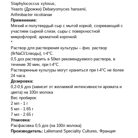
Staphylococcus xylosus,
Yeasts (Дрожжи)
Debaryomyces hansenii
,
Arthrobacter nicotianae
Применение:
Мягкий и полутвердый сыр с мытой коркой, созревающий с
участием сырной слизи, сыры с поверхностной
микрофлорой, ароматной корочкой.
*
Раствор для растворения культуры – физ. раствор
(9гNaCl/1лводы), t-4°С.
0,5 доз растворить в 50мл рекомендуемого раствора, в
течение 30 мин, при t-4°C.
Растворенные культуры могут храниться при t-4°C не более
24 часа.
Дозировка:
0,2-0,6 доз (зависит от желаемой интенсивности аромата и
цвета) на 100л молока
Вес пробирок:
2 мл - 1 г
5 мл - 1.65 г
7 мл - 2.65 г
Упаковка:
Расфасовка 0,5 доз (на 100л молока)
Производитель:
Lallemand Speciality Cultures, Франция