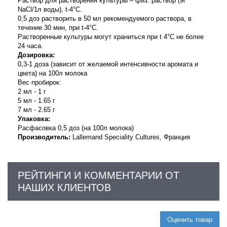
Раствор для растворения культуры – физ. раствор (9г
NaCl/1л воды), t-4°С.
0,5 доз растворить в 50 мл рекомендуемого раствора, в
течение 30 мин, при t-4°C.
Растворенные культуры могут храниться при t 4°C не более
24 часа.
Дозировка:
0,3-1 доза (зависит от желаемой интенсивности аромата и
цвета) на 100л молока
Вес пробирок:
2 мл - 1 г
5 мл - 1.65 г
7 мл - 2.65 г
Упаковка:
Расфасовка 0,5 доз (на 100л молока)
Производитель:
Lallemand Speciality Cultures, Франция
РЕЙТИНГИ И КОММЕНТАРИИ ОТ
НАШИХ КЛИЕНТОВ
Оценить товар