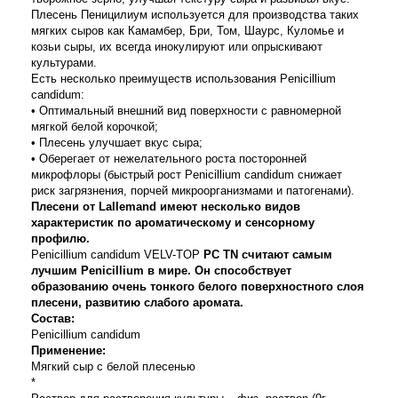
Плесень Пеницилиум используется для производства таких
мягких сыров как Камамбер, Бри, Том, Шаурс, Куломье и
козьи сыры, их всегда инокулируют или опрыскивают
культурами.
Есть несколько преимуществ использования Penicillium
candidum:
• Оптимальный внешний вид поверхности с равномерной
мягкой белой корочкой;
• Плесень улучшает вкус сыра;
• Оберегает от нежелательного роста посторонней
микрофлоры (быстрый рост Penicillium candidum снижает
риск загрязнения, порчей микроорганизмами и патогенами).
Плесени от Lallemand имеют несколько видов
характеристик по ароматическому и сенсорному
профилю.
Penicillium candidum VELV-TOP
PC TN считают самым
лучшим Penicillium в мире. Он способствует
образованию очень тонкого белого поверхностного слоя
плесени, развитию слабого аромата.
Состав:
Penicillium candidum
Применение:
Мягкий сыр с белой плесенью
*