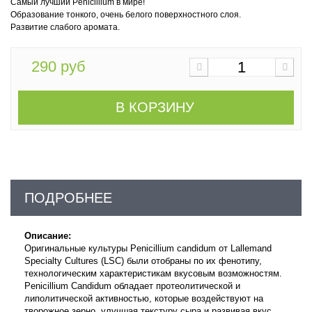
Самый лучший Penicillium в мире!
Образование тонкого, очень белого поверхностного слоя.
Развитие слабого аромата.
290 руб
В КОРЗИНУ
ПОДРОБНЕЕ
Описание:
Оригинальные культуры Penicillium candidum от Lallemand
Specialty Cultures (LSC) были отобраны по их фенотипу,
технологическим характеристикам вкусовым возможностям.
Penicillium Candidum обладает протеолитической и
липолитической активностью, которые воздействуют на
творожное зерно, улучшая текстуру сыра и развивая вкус.