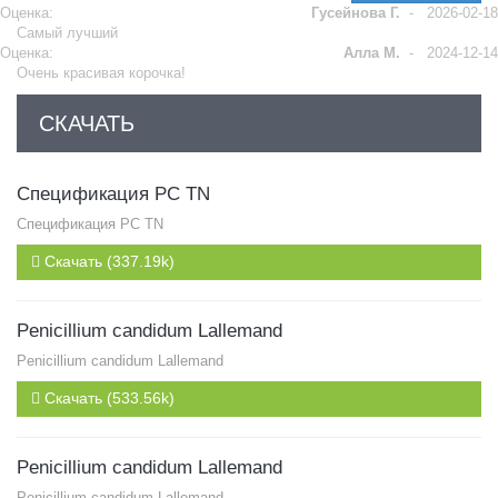
Оценка:
Гусейнова Г.
-
2026-02-18
Самый лучший
Оценка:
Алла М.
-
2024-12-14
Очень красивая корочка!
СКАЧАТЬ
Спецификация PC TN
Спецификация PC TN
Скачать (337.19k)
Penicillium candidum Lallemand
Penicillium candidum Lallemand
Скачать (533.56k)
Penicillium candidum Lallemand
Penicillium candidum Lallemand