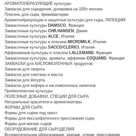
АРОМАТООБРАЗУЮЩИЕ культуры
Закваски для сыроделия, дозировка на 100л молока
Плесень для сыра, бревибактерии
Ароматообразующие и защитные культуры для сыра, ЛИЗОЦИМ
Заквасочные культуры
DANISCO
, Франция
Заквасочные культуры
CHR.HANSEN
, Дания
Заквасочные культуры
ALCE
, Италия
Заквасочные культуры и плесени
MICROMILK
, Италия
Заквасочные культуры
SACCO
/
CLERICI
, Италия
Аффинажные культуры и плесени
LALLEMAND
, Франция
Заквасочные культуры, ароматы, аффинаж
COQUARD
, Франция
ЗАКВАСКИ для КИСЛОМОЛОЧНЫХ продуктов
Закваски для творога
Закваски для сметаны и масла
Закваски для йогурта
Закваски для кефира и кисломолочных напитков
Пробиотические культуры
ПОЛЕЗНЫЕ ДОБАВКИ, СПЕЦИИ ДЛЯ СЫРА
Натуральные красители и ароматизаторы
ФОРМЫ ДЛЯ СЫРА
Формы для сыров под пресс
Формы для бессалфеточного прессования сыра
Формы для мягких сыров
ОБОРУДОВАНИЕ ДЛЯ СЫРОДЕЛИЯ
Вспомогательное оборудование, дренаж, отжим, прессование