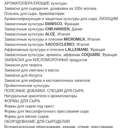
АРОМАТООБРАЗУЮЩИЕ культуры
Закваски для сыроделия, дозировка на 100л молока
Плесень для сыра, бревибактерии
Ароматообразующие и защитные культуры для сыра, ЛИЗОЦИМ
Заквасочные культуры
DANISCO
, Франция
Заквасочные культуры
CHR.HANSEN
, Дания
Заквасочные культуры
ALCE
, Италия
Заквасочные культуры и плесени
MICROMILK
, Италия
Заквасочные культуры
SACCO
/
CLERICI
, Италия
Аффинажные культуры и плесени
LALLEMAND
, Франция
Заквасочные культуры, ароматы, аффинаж
COQUARD
, Франция
ЗАКВАСКИ для КИСЛОМОЛОЧНЫХ продуктов
Закваски для творога
Закваски для сметаны и масла
Закваски для йогурта
Закваски для кефира и кисломолочных напитков
Пробиотические культуры
ПОЛЕЗНЫЕ ДОБАВКИ, СПЕЦИИ ДЛЯ СЫРА
Натуральные красители и ароматизаторы
ФОРМЫ ДЛЯ СЫРА
Формы для сыров под пресс
Формы для бессалфеточного прессования сыра
Формы для мягких сыров
ОБОРУДОВАНИЕ ДЛЯ СЫРОДЕЛИЯ
Вспомогательное оборудование, дренаж, отжим, прессование