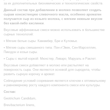
за их дополнительных биохимических и технологических свойств.
Данный состав при добавлении в молоко позволяет создать
сырам консистенцию сливочного масла, особенно ароматен
получается сыр из козьего молока, с мягким нежным вкусом
без какой-либо кислинки
.
Вкусовые аффинажные смеси можно использовать в большинстве
сырных технологий:
• Мягкие белые сыры: Камамбер, Бри и Куломье.
• Мягкие сыры смешанного типа: Пон-л'Эвек, Сен-Марселлин,
Пикодон и козьи сыры.
• Сыры с мытой коркой: Мюнстер, Ливаро, Маруаль и Раклет.
Вкусовые смеси добавляют в молоко или распыляют на
поверхность сыра. Они являются основой для сыродела, чтобы
развить сырную корочку и аромат.
Соблюдение условий созревания является ключом к оптимальному
и равномерному росту каждого компонента смеси или культуры.
Состав:
Geotrichum Candidum,
Brevibacterium linens,