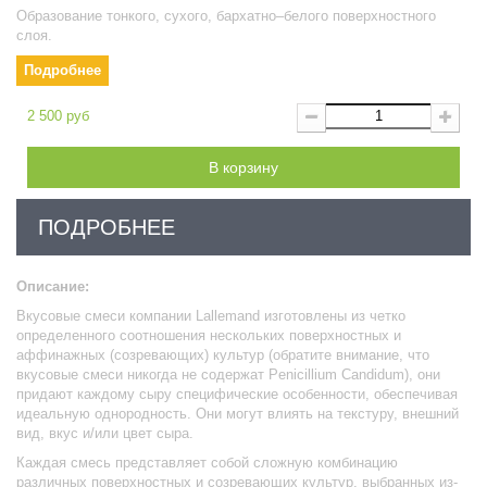
Образование тонкого, сухого, бархатно–белого поверхностного
слоя.
Подробнее
2 500 руб
В корзину
ПОДРОБНЕЕ
Описание:
Вкусовые смеси компании Lallemand изготовлены из четко
определенного соотношения нескольких поверхностных и
аффинажных (созревающих) культур (обратите внимание, что
вкусовые смеси никогда не содержат Penicillium Candidum), они
придают каждому сыру специфические особенности, обеспечивая
идеальную однородность. Они могут влиять на текстуру, внешний
вид, вкус и/или цвет сыра.
Каждая смесь представляет собой сложную комбинацию
различных поверхностных и созревающих культур, выбранных из-