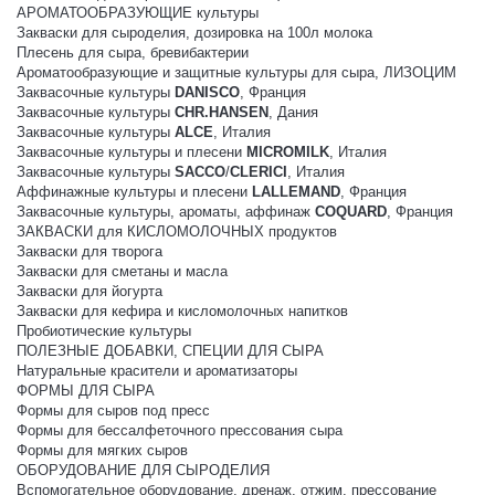
АРОМАТООБРАЗУЮЩИЕ культуры
Закваски для сыроделия, дозировка на 100л молока
Плесень для сыра, бревибактерии
Ароматообразующие и защитные культуры для сыра, ЛИЗОЦИМ
Заквасочные культуры
DANISCO
, Франция
Заквасочные культуры
CHR.HANSEN
, Дания
Заквасочные культуры
ALCE
, Италия
Заквасочные культуры и плесени
MICROMILK
, Италия
Заквасочные культуры
SACCO
/
CLERICI
, Италия
Аффинажные культуры и плесени
LALLEMAND
, Франция
Заквасочные культуры, ароматы, аффинаж
COQUARD
, Франция
ЗАКВАСКИ для КИСЛОМОЛОЧНЫХ продуктов
Закваски для творога
Закваски для сметаны и масла
Закваски для йогурта
Закваски для кефира и кисломолочных напитков
Пробиотические культуры
ПОЛЕЗНЫЕ ДОБАВКИ, СПЕЦИИ ДЛЯ СЫРА
Натуральные красители и ароматизаторы
ФОРМЫ ДЛЯ СЫРА
Формы для сыров под пресс
Формы для бессалфеточного прессования сыра
Формы для мягких сыров
ОБОРУДОВАНИЕ ДЛЯ СЫРОДЕЛИЯ
Вспомогательное оборудование, дренаж, отжим, прессование