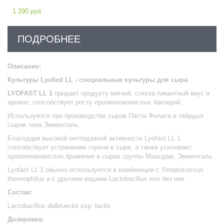
1 290 руб
ПОДРОБНЕЕ
Описание:
Культуры Lyofast LL - специальные культуры для сыра
.
LYOFAST LL 1
придает продукту мягкий, слегка пикантный вкус и
аромат, способствует росту пропионовокислых бактерий.
Используется при производстве сыров Паста Филата и твёрдых
сыров типа Эмменталь.
Благодаря высокой пептидазной активности Lyofast LL 1
способствует устранению горечи в сыре, а также усиливает
пропионовокислое брожение в сырах группы Маасдам, Эмменталь.
Lyofast LL 1 обычно используется в комбинации с Streptococcus
thermophilus и с другими видами Lactobacillus или без них.
Состав:
Lactobacillus delbrueckii ssp. lactis
Дозировка: