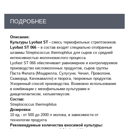
ПОДРОБНЕЕ
Описание:
Культуры Lyofast ST -
смесь термофильных стрептококков.
Lyofast ST 066
– в состав входят специально отобранные
штаммы Streptococcus thermophilus для сыров со средней
интенсивностью молочнокислого процесса.
Lyofast ST 066 обеспечивает равномерное и контролируемое
производство кисломолочных продуктов, сыров группы
Паста Филата (Моцарелла, Сулугуни, Чечил, Проволоне,
Скаморца, Качокавалло) и творога, творожных продуктов.
Ускоренный способ производства. Возможно использование
в комбинации с мезофильными культурами и
диацетилактисом, хельветикусом.
Состав:
Streptococcus thermophilus
Дозировка:
10 ед - от 500 до 2000 л молока, в зависимости от
технологии продукта
Рекомендуемые количества вносимой культуры: