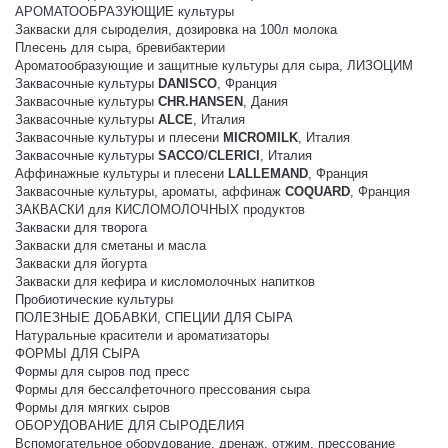
АРОМАТООБРАЗУЮЩИЕ культуры
Закваски для сыроделия, дозировка на 100л молока
Плесень для сыра, бревибактерии
Ароматообразующие и защитные культуры для сыра, ЛИЗОЦИМ
Заквасочные культуры
DANISCO
, Франция
Заквасочные культуры
CHR.HANSEN
, Дания
Заквасочные культуры
ALCE
, Италия
Заквасочные культуры и плесени
MICROMILK
, Италия
Заквасочные культуры
SACCO
/
CLERICI
, Италия
Аффинажные культуры и плесени
LALLEMAND
, Франция
Заквасочные культуры, ароматы, аффинаж
COQUARD
, Франция
ЗАКВАСКИ для КИСЛОМОЛОЧНЫХ продуктов
Закваски для творога
Закваски для сметаны и масла
Закваски для йогурта
Закваски для кефира и кисломолочных напитков
Пробиотические культуры
ПОЛЕЗНЫЕ ДОБАВКИ, СПЕЦИИ ДЛЯ СЫРА
Натуральные красители и ароматизаторы
ФОРМЫ ДЛЯ СЫРА
Формы для сыров под пресс
Формы для бессалфеточного прессования сыра
Формы для мягких сыров
ОБОРУДОВАНИЕ ДЛЯ СЫРОДЕЛИЯ
Вспомогательное оборудование, дренаж, отжим, прессование