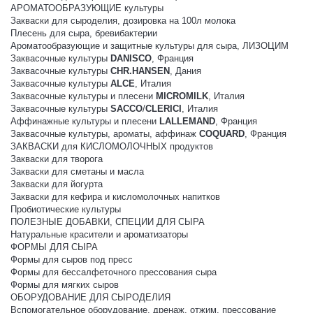
АРОМАТООБРАЗУЮЩИЕ культуры
Закваски для сыроделия, дозировка на 100л молока
Плесень для сыра, бревибактерии
Ароматообразующие и защитные культуры для сыра, ЛИЗОЦИМ
Заквасочные культуры
DANISCO
, Франция
Заквасочные культуры
CHR.HANSEN
, Дания
Заквасочные культуры
ALCE
, Италия
Заквасочные культуры и плесени
MICROMILK
, Италия
Заквасочные культуры
SACCO
/
CLERICI
, Италия
Аффинажные культуры и плесени
LALLEMAND
, Франция
Заквасочные культуры, ароматы, аффинаж
COQUARD
, Франция
ЗАКВАСКИ для КИСЛОМОЛОЧНЫХ продуктов
Закваски для творога
Закваски для сметаны и масла
Закваски для йогурта
Закваски для кефира и кисломолочных напитков
Пробиотические культуры
ПОЛЕЗНЫЕ ДОБАВКИ, СПЕЦИИ ДЛЯ СЫРА
Натуральные красители и ароматизаторы
ФОРМЫ ДЛЯ СЫРА
Формы для сыров под пресс
Формы для бессалфеточного прессования сыра
Формы для мягких сыров
ОБОРУДОВАНИЕ ДЛЯ СЫРОДЕЛИЯ
Вспомогательное оборудование, дренаж, отжим, прессование