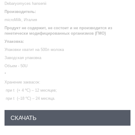
Debaryomyces
hansenii
Производитель:
microMilk, Италия
Продукт не содержит, не состоит и не производится из
генетически модифицированных организмов (ГМО)
Упаковка:
Упаковки хватит на 500л молока
Заводская упаковка
Объем - 50U
*
Хранение заквасок:
при
t
(+ 4 ºС) – 12 месяцев;
при
t
(–18 ºС) – 24 месяца.
СКАЧАТЬ