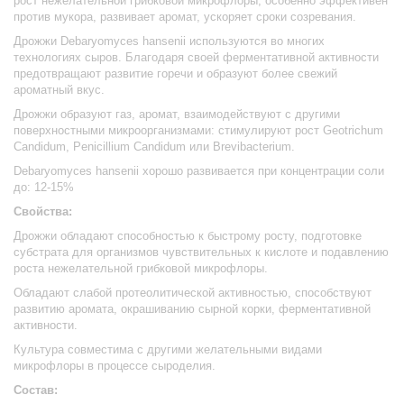
рост нежелательной грибковой микрофлоры, особенно эффективен
против мукора, развивает аромат, ускоряет сроки созревания.
Дрожжи
Debaryomyces
hansenii
используются во многих
технологиях сыров.
Благодаря своей ферментативной активности
предотвращают развитие горечи и образуют более свежий
ароматный вкус.
Дрожжи образуют газ, аромат, взаимодействуют с другими
поверхностными микроорганизмами: стимулируют рост Geotrichum
Candidum,
Penicillium
Candidum
или Brevibacteri
um
.
Debaryomyces
hansenii
хорошо р
азвивается при концентрации соли
до: 12-15%
Свойства:
Дрожжи обладают способностью к быстрому росту, подготовке
субстрата для организмов чувствительных к кислоте и подавлению
роста нежелательной грибковой микрофлоры.
Обладают слабой протеолитической активностью, с
пособствуют
развитию аромата, окрашиванию сырной корки, ферментативной
активности.
Культура совместима с другими желательными видами
микрофлоры в процессе сыроделия.
Состав: