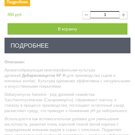
Подробнее
880 руб
В корзину
ПОДРОБНЕЕ
Описание:
Ароматообразующая многопрофильная культура
дрожжей
Дебариомицетов KF H
для производства сыров и
копченых колбас. Культура одинаково эффективна с натуральными
и искусственными покрытиями.
Debaryomyces hansenii - род дрожжей семейства
Saccharomycetaceae (Сахаромицеты), с
браживают лактозу и
глюкозу в процессе производства, поглощают остаточный сахар,
раскисляют среду,
что приводит к понижению pH до нейтрального
.
Используются как вспомогательная добавка для уменьшения
кислотности, развития очень короткой тонкой белой корочки с
традиционным внешним видом в сырах с плесенью. Подавляет