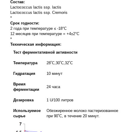
Состав:
Lactococcus lactis ssp. lactis
Lactococcus lactis ssp. Cremoris
*
Срок годности:
2 года при температуре ≤ -18°С
12 месяцев при температуре = +4±2°С
*
Техническая информация:
Тест ферментативной активности
Температура
28˚С,30˚С,32˚С
Гидратация
10 минут
Время
24 часа
ферментации
Дозировка
1
U/100
литров
Используемое
Обезжиренное молоко пастеризованное
сырье
при 90˚С, в течение 20 минут.