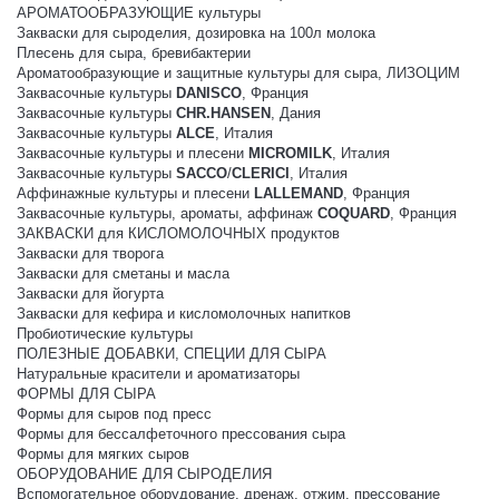
АРОМАТООБРАЗУЮЩИЕ культуры
Закваски для сыроделия, дозировка на 100л молока
Плесень для сыра, бревибактерии
Ароматообразующие и защитные культуры для сыра, ЛИЗОЦИМ
Заквасочные культуры
DANISCO
, Франция
Заквасочные культуры
CHR.HANSEN
, Дания
Заквасочные культуры
ALCE
, Италия
Заквасочные культуры и плесени
MICROMILK
, Италия
Заквасочные культуры
SACCO
/
CLERICI
, Италия
Аффинажные культуры и плесени
LALLEMAND
, Франция
Заквасочные культуры, ароматы, аффинаж
COQUARD
, Франция
ЗАКВАСКИ для КИСЛОМОЛОЧНЫХ продуктов
Закваски для творога
Закваски для сметаны и масла
Закваски для йогурта
Закваски для кефира и кисломолочных напитков
Пробиотические культуры
ПОЛЕЗНЫЕ ДОБАВКИ, СПЕЦИИ ДЛЯ СЫРА
Натуральные красители и ароматизаторы
ФОРМЫ ДЛЯ СЫРА
Формы для сыров под пресс
Формы для бессалфеточного прессования сыра
Формы для мягких сыров
ОБОРУДОВАНИЕ ДЛЯ СЫРОДЕЛИЯ
Вспомогательное оборудование, дренаж, отжим, прессование