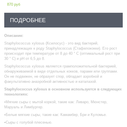
870 руб
ПОДРОБНЕЕ
Описание:
Staphylococcus xylosus (Ксилосус) - это вид бактерий,
принадлежащих к роду Staphylococcus (Стафилококки). Его рост
происходит при температуре от 8 до 40 ° С (оптимальный рост при
30 ° С) и рН от 6,5 до 8.
Staphylococcus xylosus является грамположительной бактерией,
обнаруживаемой в виде отдельных кокков, парами или группами.
Он не подвижен, не образует спор, обладает аэробной и
факультативно анаэробной активностью и каталазой.
Staphylococcus xylosus в основном используется в следующих
технологиях:
•Мягкие сыры с мытой коркой, такие как: Ливаро, Мюнстер,
Маруаль и Лимбургер.
•Белые мягкие сыры, такие как: Камамбер, Бри и Куломье.
•Сыры с голубой плесенью.