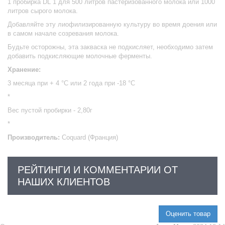
1 пробирка
DL
1 для 500 литров пастеризованного молока или 1000
литров сырого молока.
Добавляйте эту лиофилизированную культуру во время доения или
в самом начале созревания молока.
Будьте осторожны, эта закваска не подкисляет, необходимо затем
добавить подкисляющие молочные ферменты.
Хранение:
3 месяца при + 4 °C или 2 года при -18 °C
*
Вес пустой пробирки - 2,80г
*
Производитель:
Coquard (Франция)
РЕЙТИНГИ И КОММЕНТАРИИ ОТ
НАШИХ КЛИЕНТОВ
Оценить товар