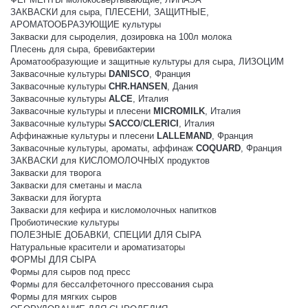
ЗАКВАСКИ для сыра, ПЛЕСЕНИ, ЗАЩИТНЫЕ,
АРОМАТООБРАЗУЮЩИЕ культуры
Закваски для сыроделия, дозировка на 100л молока
Плесень для сыра, бревибактерии
Ароматообразующие и защитные культуры для сыра, ЛИЗОЦИМ
Заквасочные культуры
DANISCO
, Франция
Заквасочные культуры
CHR.HANSEN
, Дания
Заквасочные культуры
ALCE
, Италия
Заквасочные культуры и плесени
MICROMILK
, Италия
Заквасочные культуры
SACCO
/
CLERICI
, Италия
Аффинажные культуры и плесени
LALLEMAND
, Франция
Заквасочные культуры, ароматы, аффинаж
COQUARD
, Франция
ЗАКВАСКИ для КИСЛОМОЛОЧНЫХ продуктов
Закваски для творога
Закваски для сметаны и масла
Закваски для йогурта
Закваски для кефира и кисломолочных напитков
Пробиотические культуры
ПОЛЕЗНЫЕ ДОБАВКИ, СПЕЦИИ ДЛЯ СЫРА
Натуральные красители и ароматизаторы
ФОРМЫ ДЛЯ СЫРА
Формы для сыров под пресс
Формы для бессалфеточного прессования сыра
Формы для мягких сыров