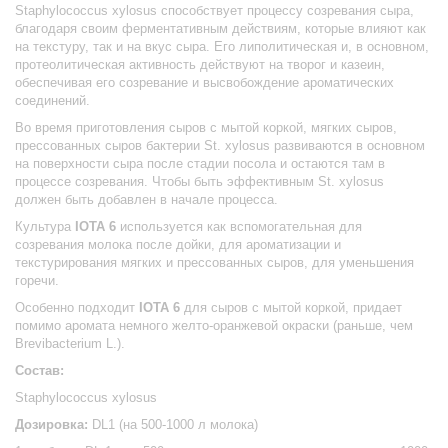
Staphylococcus xylosus способствует процессу созревания сыра,
благодаря своим ферментативным действиям, которые влияют как
на текстуру, так и на вкус сыра. Его липолитическая и, в основном,
протеолитическая активность действуют на творог и казеин,
обеспечивая его созревание и высвобождение ароматических
соединений.
Во время приготовления сыров с мытой коркой, мягких сыров,
прессованных сыров бактерии St. xylosus развиваются в основном
на поверхности сыра после стадии посола и остаются там в
процессе созревания. Чтобы быть эффективным St. xylosus
должен быть добавлен в начале процесса.
Культура
IOTA 6
используется как вспомогательная для
созревания молока после дойки, для ароматизации и
текстурирования мягких и прессованных сыров, для уменьшения
горечи.
Особенно подходит
IOTA 6
для сыров с мытой коркой, придает
помимо аромата немного желто-оранжевой окраски (раньше, чем
Brevibacterium L.).
Состав:
Staphylococcus xylosus
Дозировка:
DL1 (на 500-1000 л молока)