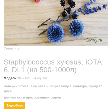
Увеличить
Staphylococcus xylosus, IOTA
6, DL1 (на 500-1000л)
Модель
986-002IFC-Coquard
Поверхностная, вкусовая и созревающая культура, придает
цвет,
для мягких и прессованных сыров
Подробнее