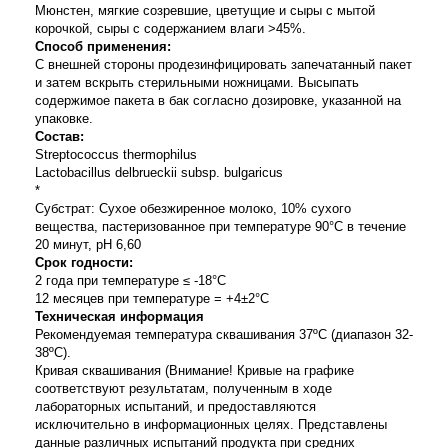
Мюнстен, мягкие созревшие, цветущие и сыры с мытой
корочкой, сыры с содержанием влаги >45%.
Способ применения:
С внешней стороны продезинфицировать запечатанный пакет
и затем вскрыть стерильными ножницами. Высыпать
содержимое пакета в бак согласно дозировке, указанной на
упаковке.
Состав:
Streptococcus thermophilus
Lactobacillus delbrueckii subsp. bulgaricus
*
Субстрат: Сухое обезжиренное молоко, 10% сухого
вещества, пастеризованное при температуре 90°С в течение
20 минут, рН 6,60
Срок годности:
2 года при температуре ≤ -18°С
12 месяцев при температуре = +4±2°С
Техническая информация
Рекомендуемая температура сквашивания 37ºС (
диапазон 32-
38ºС).
Кривая сквашивания (
Внимание! Кривые на графике
соответствуют результатам, полученным в ходе
лабораторных испытаний, и предоставляются
исключительно в информационных целях. Представлены
данные различных испытаний продукта при средних