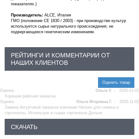
показателях.)
Производитель:
ALCE, Италия
ГМО (положение
CE
1830 / 2003) - при производстве культур
используется сырье натурального происхождения, не
подвергающееся генетическим изменениям.
РЕЙТИНГИ И КОММЕНТАРИИ ОТ
НАШИХ КЛИЕНТОВ
Оценить товар
Оценка:
Ольга У.
-
2025-12-01
Хорошая рабочая закваска
Оценка:
Ольга Игоревна Г.
-
2025-11-02
Замена йогуртовой закваски компании Hansen для снежка и
горгонзолы. Использую в сырах горгонзола Дольче
СКАЧАТЬ