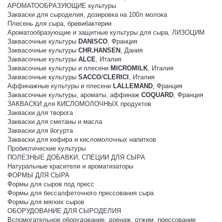
АРОМАТООБРАЗУЮЩИЕ культуры
Закваски для сыроделия, дозировка на 100л молока
Плесень для сыра, бревибактерии
Ароматообразующие и защитные культуры для сыра, ЛИЗОЦИМ
Заквасочные культуры
DANISCO
, Франция
Заквасочные культуры
CHR.HANSEN
, Дания
Заквасочные культуры
ALCE
, Италия
Заквасочные культуры и плесени
MICROMILK
, Италия
Заквасочные культуры
SACCO
/
CLERICI
, Италия
Аффинажные культуры и плесени
LALLEMAND
, Франция
Заквасочные культуры, ароматы, аффинаж
COQUARD
, Франция
ЗАКВАСКИ для КИСЛОМОЛОЧНЫХ продуктов
Закваски для творога
Закваски для сметаны и масла
Закваски для йогурта
Закваски для кефира и кисломолочных напитков
Пробиотические культуры
ПОЛЕЗНЫЕ ДОБАВКИ, СПЕЦИИ ДЛЯ СЫРА
Натуральные красители и ароматизаторы
ФОРМЫ ДЛЯ СЫРА
Формы для сыров под пресс
Формы для бессалфеточного прессования сыра
Формы для мягких сыров
ОБОРУДОВАНИЕ ДЛЯ СЫРОДЕЛИЯ
Вспомогательное оборудование, дренаж, отжим, прессование