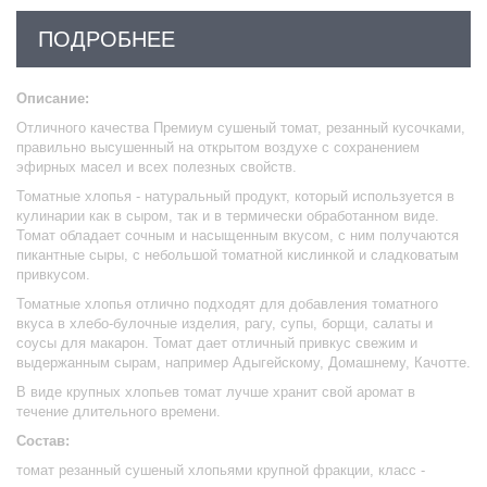
ПОДРОБНЕЕ
Описание:
Отличного качества Премиум сушеный томат, резанный кусочками,
правильно высушенный на открытом воздухе с сохранением
эфирных масел и всех полезных свойств.
Томатные хлопья - натуральный продукт, который используется в
кулинарии как в сыром, так и в термически обработанном виде.
Томат
обладает сочным и насыщенным вкусом
, с ним получаются
пикантные сыры, с небольшой томатной кислинкой и сладковатым
привкусом.
Томатные хлопья отлично подходят для добавления томатного
вкуса в хлебо-булочные изделия, рагу, супы, борщи, салаты и
соусы для макарон. Томат дает отличный привкус свежим и
выдержанным сырам, например Адыгейскому, Домашнему, Качотте.
В виде крупных хлопьев томат лучше хранит свой аромат в
течение длительного времени.
Состав:
томат резанный сушеный хлопьями крупной фракции, класс -