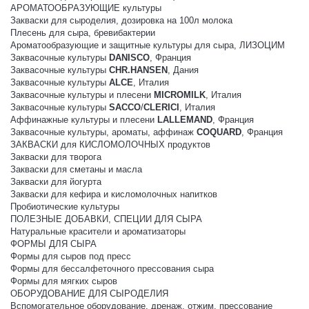
АРОМАТООБРАЗУЮЩИЕ культуры
Закваски для сыроделия, дозировка на 100л молока
Плесень для сыра, бревибактерии
Ароматообразующие и защитные культуры для сыра, ЛИЗОЦИМ
Заквасочные культуры
DANISCO
, Франция
Заквасочные культуры
CHR.HANSEN
, Дания
Заквасочные культуры
ALCE
, Италия
Заквасочные культуры и плесени
MICROMILK
, Италия
Заквасочные культуры
SACCO
/
CLERICI
, Италия
Аффинажные культуры и плесени
LALLEMAND
, Франция
Заквасочные культуры, ароматы, аффинаж
COQUARD
, Франция
ЗАКВАСКИ для КИСЛОМОЛОЧНЫХ продуктов
Закваски для творога
Закваски для сметаны и масла
Закваски для йогурта
Закваски для кефира и кисломолочных напитков
Пробиотические культуры
ПОЛЕЗНЫЕ ДОБАВКИ, СПЕЦИИ ДЛЯ СЫРА
Натуральные красители и ароматизаторы
ФОРМЫ ДЛЯ СЫРА
Формы для сыров под пресс
Формы для бессалфеточного прессования сыра
Формы для мягких сыров
ОБОРУДОВАНИЕ ДЛЯ СЫРОДЕЛИЯ
Вспомогательное оборудование, дренаж, отжим, прессование