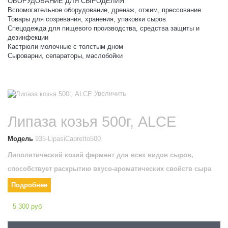
ОБОРУДОВАНИЕ ДЛЯ СЫРОДЕЛИЯ
Вспомогательное оборудование, дренаж, отжим, прессование
Товары для созревания, хранения, упаковки сыров
Спецодежда для пищевого производства, средства защиты и
дезинфекции
Кастрюли молочные с толстым дном
Сыроварни, сепараторы, маслобойки
Увеличить
Липаза козья 500г, ALCE
Модель
935-LipasiCapretto500
Липолитический козий фермент для всех видов сыров,
способствует раскрытию вкусо-ароматических свойств сыра
Подробнее
5 300 руб