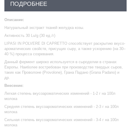
ПОДРОБНЕЕ
Описание:
Натуральный экстракт тканей желудка козы.
Активность 30 Lu/g (30 ед./г)
LIPASI IN POLVERE DI CAPRETTO способствует раскрытию вкусо-
ароматических свойств, присущих сыру, а также ускорению (на 30–
40 %) процесса созревания.
Данный фермент широко используется в сыроделии в странах
Европы. Наиболее востребован при производстве твердых сыров,
таких как Проволоне (Provolone), Грана Падано (Grana Padano) и
др.
Внесение:
Легкая степень вкусоароматических изменений - 1-2 г на 100л
молока
Средняя степень вкусоароматических изменений - 2-3 г на 100л
молока
Сильная степень вкусоароматических изменений - 3-4 г на 100л
молока