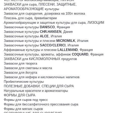
ЗАКВАСКИ для сыра, ПЛЕСЕНИ, ЗАЩИТНЫЕ,
АРОМАТООБРАЗУЮЩИЕ культуры
Закваски для сыроделия, дозировка на 100л молока
Плесень для сыра, бревибактерии
Ароматообразующие и защитные культуры для сыра, ЛИЗОЦИМ
Заквасочные культуры
DANISCO
, Франция
Заквасочные культуры
CHR.HANSEN
, Дания
Заквасочные культуры
ALCE
, Италия
Заквасочные культуры и плесени
MICROMILK
, Италия
Заквасочные культуры
SACCO
/
CLERICI
, Италия
Аффинажные культуры и плесени
LALLEMAND
, Франция
Заквасочные культуры, ароматы, аффинаж
COQUARD
, Франция
ЗАКВАСКИ для КИСЛОМОЛОЧНЫХ продуктов
Закваски для творога
Закваски для сметаны и масла
Закваски для йогурта
Закваски для кефира и кисломолочных напитков
Пробиотические культуры
ПОЛЕЗНЫЕ ДОБАВКИ, СПЕЦИИ ДЛЯ СЫРА
Натуральные красители и ароматизаторы
ФОРМЫ ДЛЯ СЫРА
Формы для сыров под пресс
Формы для бессалфеточного прессования сыра
Формы для мягких сыров