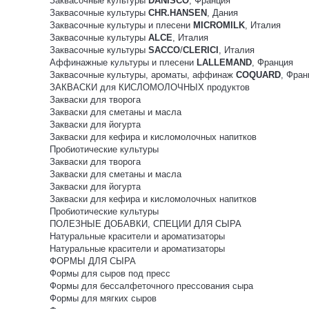
Заквасочные культуры
DANISCO
, Франция
Заквасочные культуры
CHR.HANSEN
, Дания
Заквасочные культуры и плесени
MICROMILK
, Италия
Заквасочные культуры
ALCE
, Италия
Заквасочные культуры
SACCO
/
CLERICI
, Италия
Аффинажные культуры и плесени
LALLEMAND
, Франция
Заквасочные культуры, ароматы, аффинаж
COQUARD
, Фран
ЗАКВАСКИ для КИСЛОМОЛОЧНЫХ продуктов
Закваски для творога
Закваски для сметаны и масла
Закваски для йогурта
Закваски для кефира и кисломолочных напитков
Пробиотические культуры
Закваски для творога
Закваски для сметаны и масла
Закваски для йогурта
Закваски для кефира и кисломолочных напитков
Пробиотические культуры
ПОЛЕЗНЫЕ ДОБАВКИ, СПЕЦИИ ДЛЯ СЫРА
Натуральные красители и ароматизаторы
Натуральные красители и ароматизаторы
ФОРМЫ ДЛЯ СЫРА
Формы для сыров под пресс
Формы для бессалфеточного прессования сыра
Формы для мягких сыров