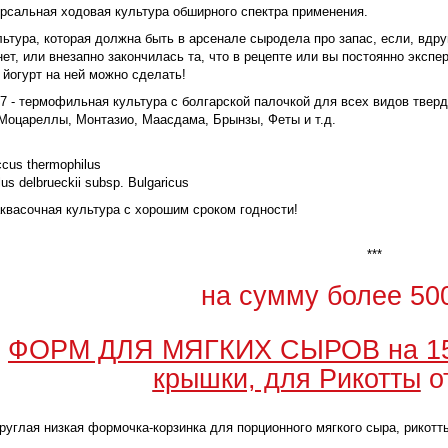
рсальная ходовая культура обширного спектра применения.
льтура, которая должна быть в арсенале сыродела про запас, если, вдр
нет, или внезапно закончилась та, что в рецепте или вы постоянно эксп
 йогурт на ней можно сделать!
7 - термофильная культура с болгарской палочкой для всех видов тверд
Моцареллы, Монтазио, Маасдама, Брынзы, Феты и т.д.
ccus thermophilus
lus delbrueckii subsp. Bulgaricus
квасочная культура с хорошим сроком годности!
***
на сумму более 500
5
ФОРМ ДЛЯ МЯГКИХ СЫРОВ на 150-
крышки, для Рикотты
от
руглая низкая формочка-корзинка для порционного мягкого сыра, рикотты