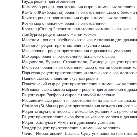
Гауда рецепт приготовления
Камамбер рецепт приготовления сыра в домашних условиях и
Камблю (Камбоцолла) рецепт приготовления сыра с белой и
Качотта рецепт приготовления сыра в домашних условиях
Козий сыр с пепсином рецепт приготовления.
Кроттен (Crottin) 2 рецепта приготовления маленького козьег
Лимбургер рецепт сыра с мытой коркой
Маасдам - рецепт швейцарского сыра с глазками для домаш
Манчего - рецепт приготовления вкусного сыра
Маскарпоне - рецепт приготовления в домашних условиях
Махореро-рецепт приготовления испанского сыра
Моцарелла, Буратта, Страчателла, Скаморца - рецепт пригот
Мюнстер - рецепт приготовления сыра с мытой оранжевой ко
Пармезан-рецепт приготовления итальянского сыра долгого 
Пивной сыр со специями вкусный рецепт
Пошехонский сыр рецепт приготовления в домашних услови
Реблошон сыр с мытой коркой - рецепт приготовления в дом
Рецепт сыра Рокфор и сыров с голубой плесенью
Российский сыр рецепты приготовления на разных заквасках
Сен-Мор (St.Maure) рецепт приготовления козьего мягкого сы
Рецепты вкусного творога в домашних условиях с применени
Рецепт приготовления сыра Фета из козьего молока в домаш
Рецепт Халлуми и Рикотты в домашних условиях
Чеддер рецепт приготовления в домашних условиях
Чечил, Имеретинский, Брынза, Сулугуни рецепты приготов