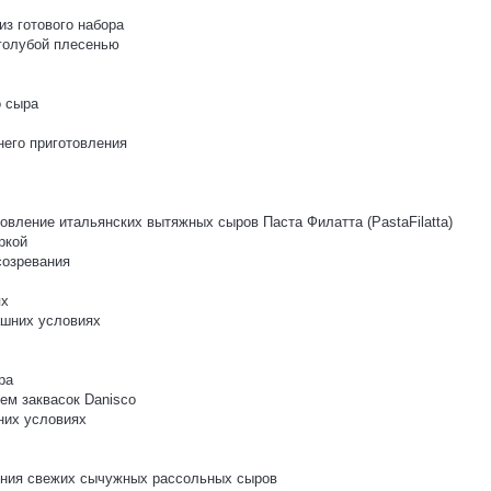
з готового набора
 голубой плесенью
о сыра
него приготовления
овление итальянских вытяжных сыров Паста Филатта (PastaFilatta)
ркой
созревания
ях
ашних условиях
ра
ем заквасок Danisco
них условиях
ления свежих сычужных рассольных сыров