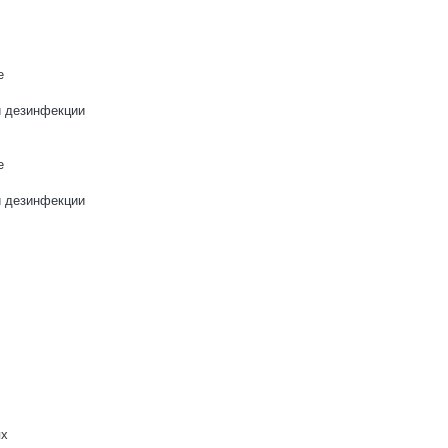
е
и дезинфекции
е
и дезинфекции
ях