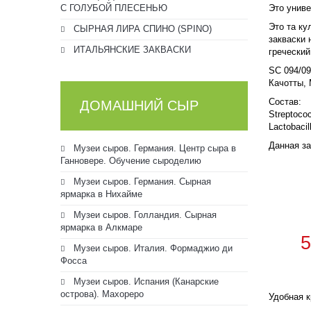
С ГОЛУБОЙ ПЛЕСЕНЬЮ
Это униве
Это та ку
СЫРНАЯ ЛИРА СПИНО (SPINO)
закваски 
ИТАЛЬЯНСКИЕ ЗАКВАСКИ
греческий
SC 094/09
Качотты, 
Состав:
ДОМАШНИЙ СЫР
Streptoco
Lactobacil
Данная за
Музеи сыров. Германия. Центр сыра в
Ганновере. Обучение сыроделию
Музеи сыров. Германия. Сырная
ярмарка в Нихайме
Музеи сыров. Голландия. Сырная
ярмарка в Алкмаре
Музеи сыров. Италия. Формаджио ди
Фосса
Музеи сыров. Испания (Канарские
острова). Махореро
Удобная к