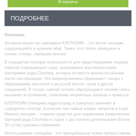
В корзину
ПОДРОБНЕЕ
Описание:
Активное вещество препарата
КЛЕРИЗИМ
– это белок лизоцим,
содержащийся в курином яйце. Также этот белок обнаружен в
слюне, слезах, коровьем молоке.
В сыроделии лизоцим используется для предотвращения поздних
пороков созревающего сыра, вызываемых маслянокислыми
бактериями рода
Clostridia
, которые остаются жизнеспособными
после пастеризации. Эти микроорганизмы сбраживают сахара с
образованием масляной и уксусной кислот, газов и других
соединений. В толще сырной головки образующаяся газовая смесь
вызывает вспучивание, появление неприятных запахов и привкуса.
КЛЕРИЗИМ
(лизоцима гидрохлорид в гранулах) заменяет в
сыроделии селитру, исключая тем самым вопрос нитратов в сыре.
Именно лизоцим – главное средство для подавления размножения
бактерий рода
Clostridia
в сырах с достаточно длительными (более
30 суток) сроками созревания.
Использование лизоцима - это принципиально новая прогрессивная