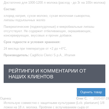
Достаточно для 1000-1200 л молока (расход - до 3г на 100л молока)
Состав:
хлорид натрия, сухое молоко, сухая молочная сыворотка,
липазы подъязычных желёз
Панкреатические (поджелудочные) и микробиальные липазы
отсутствуют. Не содержит отбеливающих, окрашивающих,
консервирующих, вкусовых и прочих добавок.
Срок годности и условия хранения:
24 месяца при температуре от +2 до +4°С,
Производитель:
Caglificio Clerici S.p.A., Италия
РЕЙТИНГИ И КОММЕНТАРИИ ОТ
НАШИХ КЛИЕНТОВ
Оценить товар
Оценка:
Олег С.
-
2020-07-19
Использую совместно с защитными культурами (Lcb. plantarum) 1/8
ложки на 18 л. молока. Проблем с вспучиванием сыра от