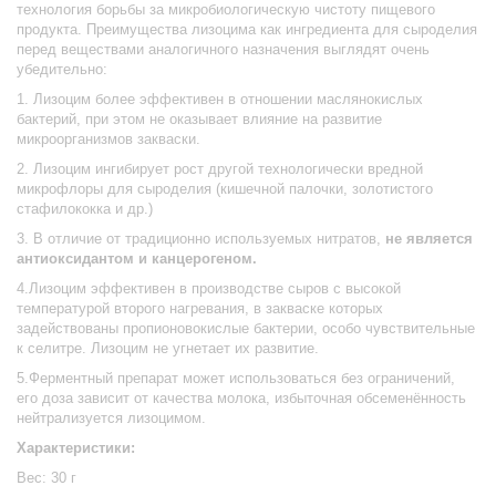
технология борьбы за микробиологическую чистоту пищевого
продукта. Преимущества лизоцима как ингредиента для сыроделия
перед веществами аналогичного назначения выглядят очень
убедительно:
1. Лизоцим более эффективен в отношении маслянокислых
бактерий, при этом не оказывает влияние на развитие
микроорганизмов закваски.
2. Лизоцим ингибирует рост другой технологически вредной
микрофлоры для сыроделия (кишечной палочки, золотистого
стафилококка и др.)
3. В отличие от традиционно используемых нитратов,
не является
антиоксидантом и канцерогеном.
4.Лизоцим эффективен в производстве сыров с высокой
температурой второго нагревания, в закваске которых
задействованы пропионовокислые бактерии, особо чувствительные
к селитре. Лизоцим не угнетает их развитие.
5.Ферментный препарат может использоваться без ограничений,
его доза зависит от качества молока, избыточная обсеменённость
нейтрализуется лизоцимом.
Характеристики:
Вес: 30 г