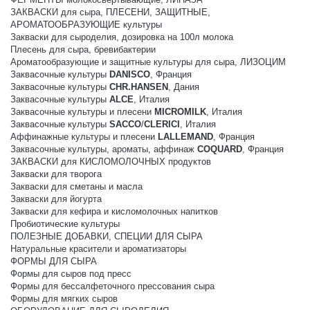
ЗАКВАСКИ для сыра, ПЛЕСЕНИ, ЗАЩИТНЫЕ,
АРОМАТООБРАЗУЮЩИЕ культуры
Закваски для сыроделия, дозировка на 100л молока
Плесень для сыра, бревибактерии
Ароматообразующие и защитные культуры для сыра, ЛИЗОЦИМ
Заквасочные культуры
DANISCO
, Франция
Заквасочные культуры
CHR.HANSEN
, Дания
Заквасочные культуры
ALCE
, Италия
Заквасочные культуры и плесени
MICROMILK
, Италия
Заквасочные культуры
SACCO
/
CLERICI
, Италия
Аффинажные культуры и плесени
LALLEMAND
, Франция
Заквасочные культуры, ароматы, аффинаж
COQUARD
, Франция
ЗАКВАСКИ для КИСЛОМОЛОЧНЫХ продуктов
Закваски для творога
Закваски для сметаны и масла
Закваски для йогурта
Закваски для кефира и кисломолочных напитков
Пробиотические культуры
ПОЛЕЗНЫЕ ДОБАВКИ, СПЕЦИИ ДЛЯ СЫРА
Натуральные красители и ароматизаторы
ФОРМЫ ДЛЯ СЫРА
Формы для сыров под пресс
Формы для бессалфеточного прессования сыра
Формы для мягких сыров