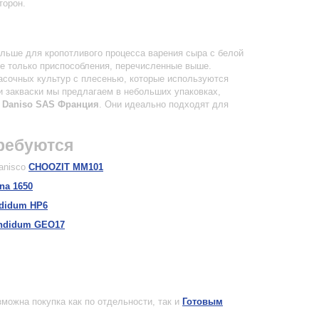
торон.
ольше для кропотливого процесса варения сыра с белой
 только приспособления, перечисленные выше.
сочных культур с плесенью, которые используются
закваски мы предлагаем в небольших упаковках,
Daniso
SAS
Франция
. Они идеально подходят для
ребуются
Danisco
CHOOZIT MM101
ina 1650
ndidum HP6
andidum GEO17
можна покупка как по отдельности, так и
Готовым