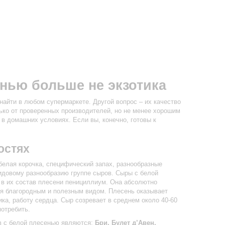
нью больше не экзотика
айти в любом супермаркете. Другой вопрос – их качество
ько от проверенных производителей, но не менее хорошим
 в домашних условиях. Если вы, конечно, готовы к
остях
белая корочка, специфический запах, разнообразные
идовому разнообразию группе сыров. Сыры с белой
в их состав плесени пенициллиум. Она абсолютно
ся благородным и полезным видом. Плесень оказывает
ка, работу сердца. Сыр созревает в среднем около 40-60
потребить.
 с белой плесенью являются:
Бри, Булет д’Авен,