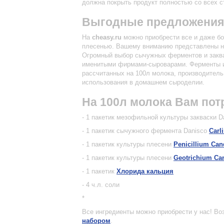
должна покрыть продукт полностью со всех с
Выгодные предложения
На
cheasy.ru
можно приобрести все и даже б
плесенью. Вашему вниманию представлены не
Огромный выбор сычужных ферментов и заква
именитыми фирмами-сыроварами. Ферменты и 
рассчитанных на 100л молока, производитель
использования в домашнем сыроделии.
На 100л молока Вам пот
- 1 пакетик мезофильной культуры закваски 
- 1 пакетик сычужного фермента Danisco
Carl
- 1 пакетик культуры плесени
Penicillium Ca
- 1 пакетик культуры плесени
Geotrichium C
- 1 пакетик
Хлорида кальция
- 4 ч.л. соли
*
Все ингредиенты можно приобрести у нас! Воз
набором
.