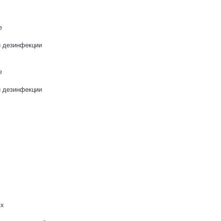
е
и дезинфекции
е
и дезинфекции
ях