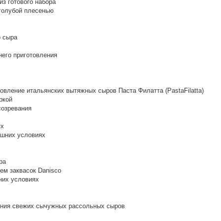
з готового набора
 голубой плесенью
о сыра
него приготовления
овление итальянских вытяжных сыров Паста Филатта (PastaFilatta)
ркой
созревания
ях
ашних условиях
ра
ем заквасок Danisco
них условиях
ления свежих сычужных рассольных сыров