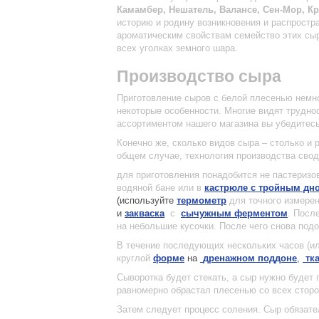
Камамбер, Нешатель, Валансе, Сен-Мор, Кр
историю и родину возникновения и распрост
ароматическим свойствам семейство этих сы
всех уголках земного шара.
Производство сыра
Приготовление сыров с белой плесенью немно
некоторые особенности. Многие видят труднос
ассортиментом нашего магазина вы убедитесь,
Конечно же, сколько видов сыра – столько и 
общем случае, технология производства сво
для приготовления понадобится не пастеризов
водяной бане или в
кастрюле с тройным дн
(используйте
термометр
для точного измерен
и
закваска
с
сычужным ферментом
. Посл
на небольшие кусочки. После чего снова подо
В течение последующих нескольких часов (ил
круглой
форме
на
дренажном поддоне
,
тк
Сыворотка будет стекать, а сыр нужно будет 
равномерно обрастал плесенью со всех сторо
Затем следует процесс соления. Сыр обязат