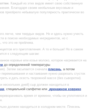
оттен
. Каждый из этих видов имеет свою собственную
ранения. Благодаря своим необычным вкусовым и
ров приобрело небывалую популярность практически во
го легче, чем твердых видов. Но и здесь нужно учесть
ти в поиске необходимых ингредиентов, но с
 что это не проблема.
рецептов его приготовления. А то и больше! Но в самом
дится к следующим шагам:
анное коровье или козье молоко, которое нагревается на
ом
до определенной температуры
ия). Затем засыпается сначала
плесень
,
а потом
е перемешивания и настаивания нужно разрезать сгусток
греть и дать осесть творожной массе (без сыворотки).
и нескольких дней) сыр должен находиться в
ани
,
специальной салфетке или
дренажном коврике
.
переворачивать время от времени, чтобы он уплотнялся и
н.
ельно должен находиться в холодном месте. Плесень