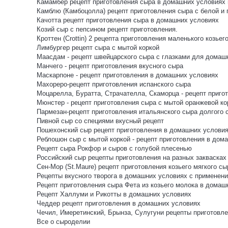
Камамбер рецепт приготовления сыра в домашних условиях и
Камблю (Камбоцолла) рецепт приготовления сыра с белой и
Качотта рецепт приготовления сыра в домашних условиях
Козий сыр с пепсином рецепт приготовления.
Кроттен (Crottin) 2 рецепта приготовления маленького козьег
Лимбургер рецепт сыра с мытой коркой
Маасдам - рецепт швейцарского сыра с глазками для домаш
Манчего - рецепт приготовления вкусного сыра
Маскарпоне - рецепт приготовления в домашних условиях
Махореро-рецепт приготовления испанского сыра
Моцарелла, Буратта, Страчателла, Скаморца - рецепт пригот
Мюнстер - рецепт приготовления сыра с мытой оранжевой ко
Пармезан-рецепт приготовления итальянского сыра долгого 
Пивной сыр со специями вкусный рецепт
Пошехонский сыр рецепт приготовления в домашних услови
Реблошон сыр с мытой коркой - рецепт приготовления в дом
Рецепт сыра Рокфор и сыров с голубой плесенью
Российский сыр рецепты приготовления на разных заквасках
Сен-Мор (St.Maure) рецепт приготовления козьего мягкого сы
Рецепты вкусного творога в домашних условиях с применени
Рецепт приготовления сыра Фета из козьего молока в домаш
Рецепт Халлуми и Рикотты в домашних условиях
Чеддер рецепт приготовления в домашних условиях
Чечил, Имеретинский, Брынза, Сулугуни рецепты приготов
Все о сыроделии