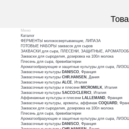
Това
Меню
Каталог
ФЕРМЕНТЫ молокосвертывающие, ЛИПАЗА
ГОТОВЫЕ НАБОРЫ заквасок для сыров
ЗАКВАСКИ для сыра, ПЛЕСЕНИ, ЗАЩИТНЫЕ, АРОМАТООБ
Закваски для сыроделия, дозировка на 100л молока
Плесень для сыра, бревибактерии
Ароматообразующие и защитные культуры для сыра, ЛИЗ
Заквасочные культуры
DANISCO
, Франция
Заквасочные культуры
CHR.HANSEN
, Дания
Заквасочные культуры
ALCE
, Италия
Заквасочные культуры и плесени
MICROMILK
, Италия
Заквасочные культуры
SACCO
/
CLERICI
, Италия
Аффинажные культуры и плесени
LALLEMAND
, Франция
Заквасочные культуры, ароматы, аффинаж
COQUARD
, Фран
Закваски для сыроделия, дозировка на 100л молока
Плесень для сыра, бревибактерии
Ароматообразующие и защитные культуры для сыра, ЛИЗ
Заквасочные культуры
DANISCO
, Франция
Заквасочные культуры
CHR.HANSEN
, Дания